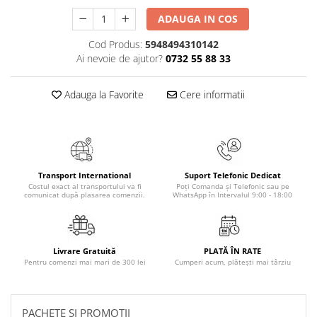
Literatura Romana
ADAUGA IN COS
Literatura Universala
Cod Produs:
5948494310142
Poezie
Ai nevoie de ajutor?
0732 55 88 33
Romane de dragoste, Carti
romantice
Adauga la Favorite
Cere informatii
Senzatii/Dragoste
Senzatii/Erotic
Senzatii/Suspans
Senzatii/Thriller
Transport International
Suport Telefonic Dedicat
Costul exact al transportului va fi
Poți Comanda și Telefonic sau pe
SF & Fantasy
comunicat după plasarea comenzii.
WhatsApp în Intervalul 9:00 - 18:00
Teatru
Teens Book Club
Livrare Gratuită
PLATĂ ÎN RATE
Umor
Pentru comenzi mai mari de 300 lei
Cumperi acum, plătești mai târziu
Birotica & Papetarie
Adezivi si benzi adezive
PACHETE SI PROMOTII