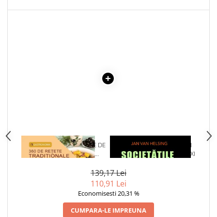
Articole Birotica
Accesorii Arhivare
Calculator
Hartie si Accesorii
Instrumente de scris
Organizare si Arhivare
Seturi birotica
Articole scolare
Arta
Caiete si Carnetele scolare
Coperti, Mape, Etichete
1 x BUCATE SI PREPARATE DE
1 x SOCIETATILE SECRETE SI
Ghiozdane si Penare scolare
POST. 360 DE RETETE
PUTEREA LOR IN SECOLUL XXI
Instrumente de scris
TRADITIONALE
139,17 Lei
Instrumente si Truse Geometrie
110,91 Lei
Seturi scolare
Economisesti 20,31 %
Calculator
CUMPARA-LE IMPREUNA
Consumabile & Accesorii