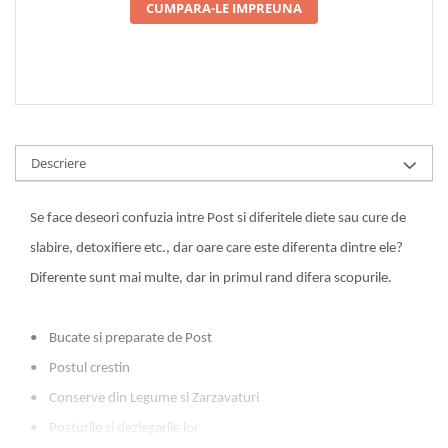
CUMPARA-LE IMPREUNA
COLOREAZA CU PRIETENII
De colorat
Pot desena minunat
Sa coloram cu Nicol
Carti educative
Codul copiilor de succes
Descriere
Copii 0-7 ani
Clubul Premiantilor
Se face deseori confuzia intre Post si diferitele diete sau cure de
Super pitici 2-5 ani
slabire, detoxifiere etc., dar oare care este diferenta dintre ele?
Culegeri Auxiliare
Diferente sunt mai multe, dar in primul rand difera scopurile.
Dezvoltare personala
Dictionare
• Bucate si preparate de Post
Enciclopedii
• Postul crestin
Kids Book Club
• Conserve din Legume si Zarzavaturi
Legende istorice
• Posturile si dezlegarile lor
Literatura Scolara