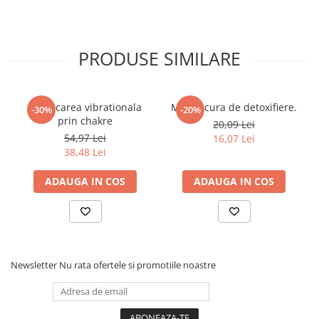
• Deserturi
Povesti ilustrate
Povesti - Basme - Legende
• Prajituri
• Dulceturi
PRODUSE SIMILARE
Realitatea Augmentata
• Serbeturi
Religie pentru copii
• Compoturi
ScienceConnection
Vindecarea vibrationala
Marea cura de detoxifiere.
-30%
-20%
TP ROLL
prin chakre
20,09 Lei
54,97 Lei
16,07 Lei
Ceai si Cafea
38,48 Lei
Cafea
ADAUGA IN COS
ADAUGA IN COS
Cafea terapeutica
Ceai
Dezvoltare Personala
BUSINESS
Newsletter
Nu rata ofertele si promotiile noastre
Carti de joc
Dezvoltare Personala Adulti
Dezvoltare Profesionala