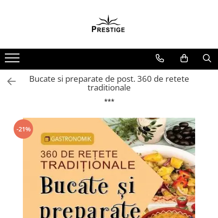
Toate Produsele
Noutati
Promotii
Pachete Speciale Carti
Bucate si preparate de post. 360 de retete
traditionale
Spiritualitate - Ezoterism
***
AngelConnection
Arte Divinatorii
-21%
Astrologie
Chiromantie
Dezvoltare Spirituala
KidConnection
Minte Corp
New Illuminati Files