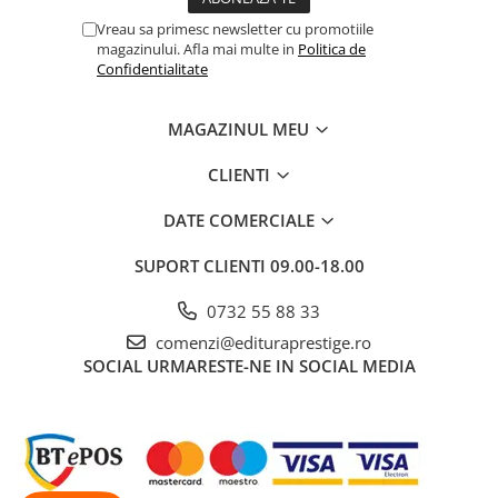
Dezvoltarea Afacerilor
Vreau sa primesc newsletter cu promotiile
magazinului. Afla mai multe in
Politica de
Parenting & Familie
Confidentialitate
Psihologie, Psihanaliza
PSYCONNECT
MAGAZINUL MEU
Sexualitate
CLIENTI
Istorie
DATE COMERCIALE
Istorie & Filosofie
Istorii Secrete
SUPORT CLIENTI
09.00-18.00
Mituri si Legende
0732 55 88 33
Tot Adevarul
comenzi@edituraprestige.ro
Jocuri
SOCIAL
URMARESTE-NE IN SOCIAL MEDIA
Casute de papusi si mobilier
Creativitate
Educative
BrainBox