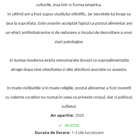
Masaj
culturile, insa intr-o forma empirica.
MedConnect
In ultimii ani a fost supus studiului stiintific, iar secretele lui incep sa
Medicina & Farmacie
iasa la suprafata. Este unanim acceptat faptul ca postul alimentar are
Medicina Pentru Toti
un efect antiimbatranire si de reducere a riscului de dezvoltare a unor
SealfHealing
stari patologice.
Sport
In lumea moderna exista nenumarate dovezi ca supraalimen­tatia
Starea de bine
atrage dupa sine obezitatea si alte afectiuni asociate cu aceasta.
Terapii Alternative
AudioBook
Beletristica
In toate civilizatiile si in toate religiile, postul alimentar a fost investit
Biografii, Memorii, Jurnale
cu valente curative nu numai in ceea ce priveste corpul, dar si psihicul,
Carti erotice
sufletul.
An aparitie:
2020
Carti pentru Adolescenti, Young
Adult
IN STOC
Crime, Thriller, Mistery
Durata de livrare:
1-3 zile lucratoare