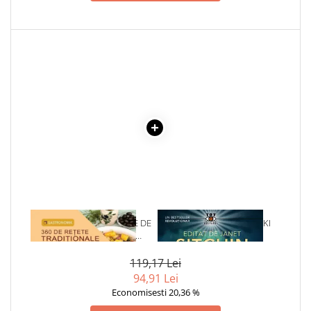
Cadouri
Carti in dar
Carti pentru copii
Beletristica
Literatura Romana
Literatura Universala
Poezie
SF & Fantasy
Carte Prescolara, Joc
Carti cartonate
Descopera lumea
1 x BUCATE SI PREPARATE DE
1 x CRONICILE ANUNNAKI
Descopera si invata
POST. 360 DE RETETE
Din ograda
TRADITIONALE
Povesti pe roti
119,17 Lei
94,91 Lei
Primele notiuni
Economisesti 20,36 %
Carti de colorat