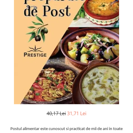
Numerologie
Paranormal
Parapsihologie
Ramtha
Audiobook
ReConnect
Religie
Crestinism
ScienceConnection
SelfConnect
SelfHealing
Vindecare Spirituala
Sanatate
40,17 Lei
31,71 Lei
Diete
Gastronomik
Postul alimentar este cunoscut si practicat de mii de ani in toate