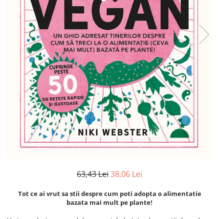
Numerologie
Paranormal
Parapsihologie
Ramtha
Audiobook
ReConnect
Religie
Crestinism
ScienceConnection
SelfConnect
SelfHealing
Vindecare Spirituala
63,43 Lei
38,06 Lei
Sanatate
Tot ce ai vrut sa stii despre cum poti adopta o alimentatie
Diete
bazata mai mult pe plante!
Gastronomik