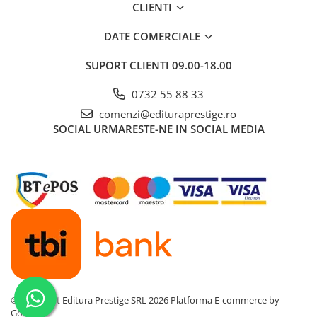
CLIENTI
Dezvoltarea Afacerilor
DATE COMERCIALE
Parenting & Familie
Psihologie, Psihanaliza
SUPORT CLIENTI
09.00-18.00
PSYCONNECT
0732 55 88 33
Sexualitate
comenzi@edituraprestige.ro
Istorie
SOCIAL
URMARESTE-NE IN SOCIAL MEDIA
Istorie & Filosofie
Istorii Secrete
Mituri si Legende
Tot Adevarul
Jocuri
Casute de papusi si mobilier
Creativitate
Educative
©Copyright Editura Prestige SRL 2026
Platforma E-commerce by
Gomag
BrainBox