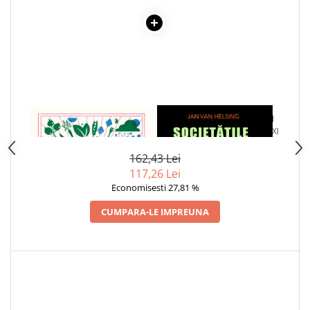
Articole Birotica
Accesorii Arhivare
Calculator
Hartie si Accesorii
Instrumente de scris
Organizare si Arhivare
1 x CUM SA FII MAI VEGAN
1 x SOCIETATILE SECRETE SI
Seturi birotica
PUTEREA LOR IN SECOLUL XXI
Articole scolare
162,43 Lei
Arta
117,26 Lei
Caiete si Carnetele scolare
Economisesti 27,81 %
Coperti, Mape, Etichete
CUMPARA-LE IMPREUNA
Ghiozdane si Penare scolare
Instrumente de scris
Instrumente si Truse Geometrie
Seturi scolare
Calculator
Consumabile & Accesorii