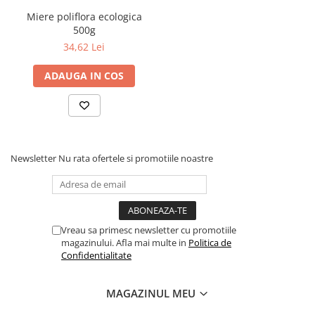
Povesti ilustrate
Miere poliflora ecologica
500g
Povesti - Basme - Legende
34,62 Lei
Realitatea Augmentata
Religie pentru copii
ADAUGA IN COS
ScienceConnection
TP ROLL
Ceai si Cafea
Newsletter
Nu rata ofertele si promotiile noastre
Cafea
Cafea terapeutica
Ceai
Dezvoltare Personala
Vreau sa primesc newsletter cu promotiile
BUSINESS
magazinului. Afla mai multe in
Politica de
Confidentialitate
Carti de joc
Dezvoltare Personala Adulti
MAGAZINUL MEU
Dezvoltare Profesionala