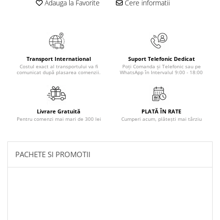
Adauga la Favorite
Cere informatii
Literatura Romana
Literatura Universala
Poezie
Romane de dragoste, Carti
Transport International
Suport Telefonic Dedicat
romantice
Costul exact al transportului va fi
Poți Comanda și Telefonic sau pe
comunicat după plasarea comenzii.
WhatsApp în Intervalul 9:00 - 18:00
Senzatii/Dragoste
Senzatii/Erotic
Senzatii/Suspans
Livrare Gratuită
PLATĂ ÎN RATE
Pentru comenzi mai mari de 300 lei
Cumperi acum, plătești mai târziu
Senzatii/Thriller
SF & Fantasy
Teatru
PACHETE SI PROMOTII
Teens Book Club
Umor
Birotica & Papetarie
Adezivi si benzi adezive