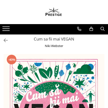
Toate Produsele
Noutati
Promotii
Pachete Speciale Carti
Cum sa fii mai VEGAN
Spiritualitate - Ezoterism
Niki Webster
AngelConnection
Arte Divinatorii
-40%
Astrologie
Chiromantie
Dezvoltare Spirituala
KidConnection
Minte Corp
New Illuminati Files