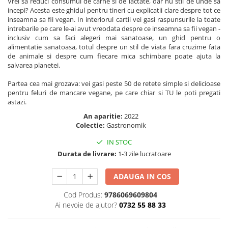
Vrei sa reduci consumul de carne si de lactate, dar nu stii de unde sa
Masaj
incepi? Acesta este ghidul pentru tineri cu explicatii clare despre tot ce
inseamna sa fii vegan. In interiorul cartii vei gasi raspunsurile la toate
MedConnect
intrebarile pe care le-ai avut vreodata despre ce inseamna sa fii vegan -
inclusiv cum sa faci alegeri mai sanatoase, un ghid pentru o
Medicina & Farmacie
alimentatie sanatoasa, totul despre un stil de viata fara cruzime fata
Medicina Pentru Toti
de animale si despre cum fiecare mica schimbare poate ajuta la
salvarea planetei.
SealfHealing
Partea cea mai grozava: vei gasi peste 50 de retete simple si delicioase
Sport
pentru feluri de mancare vegane, pe care chiar si TU le poti pregati
Starea de bine
astazi.
An aparitie:
2022
Terapii Alternative
Colectie:
Gastronomik
AudioBook
IN STOC
Beletristica
Durata de livrare:
1-3 zile lucratoare
Biografii, Memorii, Jurnale
Carti erotice
ADAUGA IN COS
Carti pentru Adolescenti, Young
Cod Produs:
9786069609804
Adult
Ai nevoie de ajutor?
0732 55 88 33
Crime, Thriller, Mistery