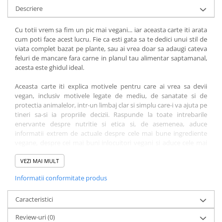
COLOREAZA CU PRIETENII
Descriere
De colorat
Cu totii vrem sa fim un pic mai vegani... iar aceasta carte iti arata
Pot desena minunat
cum poti face acest lucru. Fie ca esti gata sa te dedici unui stil de
Sa coloram cu Nicol
viata complet bazat pe plante, sau ai vrea doar sa adaugi cateva
Carti educative
feluri de mancare fara carne in planul tau alimentar saptamanal,
acesta este ghidul ideal.
Codul copiilor de succes
Aceasta carte iti explica motivele pentru care ai vrea sa devii
Copii 0-7 ani
vegan, inclusiv motivele legate de mediu, de sanatate si de
Clubul Premiantilor
protectia animalelor, intr-un limbaj clar si simplu care-i va ajuta pe
tineri sa-si ia propriile decizii. Raspunde la toate intrebarile
Super pitici 2-5 ani
enervante despre nutritie si etica si, de asemenea, aduce
Culegeri Auxiliare
informatii extrem de actuale despre cele mai bune ingrediente
vegane, despre cei mai buni inlocuitori vegani si aduce cele mai
Dezvoltare personala
bune ponturi.
Dictionare
VEZI MAI MULT
Mai mult decat atat, contine peste 50 de retete delicioase pentru
Enciclopedii
Informatii conformitate produs
orice situatie, de la sugestii de pachet de luat la scoala sau la
serviciu pana la feluri principale, gustari ademenitoare, torturi si
Kids Book Club
deserturi uimitoare. Stilul de viata vegan este atat de minunat,
Caracteristici
Legende istorice
asa ca ia-ti
Cum sa fii (mai) vegan
si incepe sa faci o diferenta in cel
Review-uri
(0)
mai delicios mod posibil!
Literatura Scolara