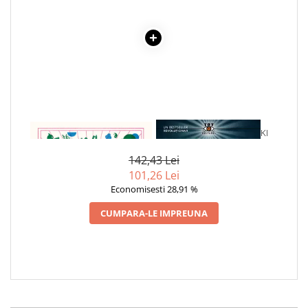
Cadouri
Carti in dar
Carti pentru copii
Beletristica
Literatura Romana
Literatura Universala
Poezie
1 x CUM SA FII MAI VEGAN
1 x CRONICILE ANUNNAKI
SF & Fantasy
142,43 Lei
Carte Prescolara, Joc
101,26 Lei
Carti cartonate
Economisesti 28,91 %
Descopera lumea
CUMPARA-LE IMPREUNA
Descopera si invata
Din ograda
Povesti pe roti
Primele notiuni
Carti de colorat