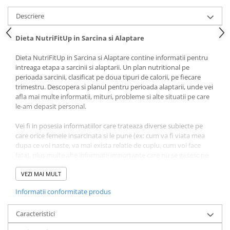
Povesti ilustrate
Descriere
Povesti - Basme - Legende
Realitatea Augmentata
Dieta NutriFitUp in Sarcina si Alaptare
Religie pentru copii
Dieta NutriFitUp in Sarcina si Alaptare contine informatii pentru
intreaga etapa a sarcinii si alaptarii. Un plan nutritional pe
ScienceConnection
perioada sarcinii, clasificat pe doua tipuri de calorii, pe fiecare
TP ROLL
trimestru. Descopera si planul pentru perioada alaptarii, unde vei
afla mai multe informatii, mituri, probleme si alte situatii pe care
le-am depasit personal.
Vei fi in posesia informatiilor care trateaza diverse subiecte pe
care orice femeie insarcinata si le pune (ex: cum va fi viata mea
dupa ce voi naste, va mai exista relatie de cuplu, cum voi face
fata), plus multe alte informatii importante care nu se gasesc pe
internet.
VEZI MAI MULT
Vei afla cat de importanta este alimentatia in aceasta perioada si,
Informatii conformitate produs
vei stii exact ce sa faci, ca sa feresti de multe boli, atat pe tine cat
si pe bebelusul tau.
Caracteristici
Antrenamentele NutriFitUp pentru Femei si Mamici