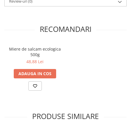
Review-uri
(0)
Te ajuta sa fii intr-o forma fizica buna, pregatita pentru procesul
nasterii si te vor ajuta in refacerea echilibrului emotional. Vei avea
un tonus de invidiat si energie pozitia pe toata etapa sarcinii.
RECOMANDARI
Poti alege sa faci fitness acasa sau la sala. Contine tipurile de
exercitii indoor si outdoor pe care le poti face oriunde poti, in
functie de timpul tau.
Miere de salcam ecologica
Vei avea fiecare tip de exercitiu explicat, pentru a face corect
500g
fiecare miscare si astfel sa eviti accidentarile.
48,88 Lei
ADAUGA IN COS
PRODUSE SIMILARE