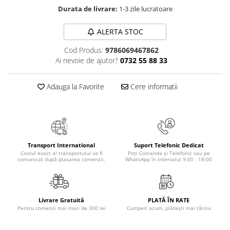
Durata de livrare:
1-3 zile lucratoare
Elevi de 10 plus
Lecturi Scolare
ALERTA STOC
Lumea Copilariei
Cod Produs:
9786069467862
Ma pregatesc pentru scoala
Ai nevoie de ajutor?
0732 55 88 33
Manuale - Carte Scolara
Adauga la Favorite
Cere informatii
Clasa a II-a
Clasa a III-a
Clasa a IV-a
Clasa a V-a
Clasa a VI-a
Transport International
Suport Telefonic Dedicat
Clasa a VII-a
Costul exact al transportului va fi
Poți Comanda și Telefonic sau pe
comunicat după plasarea comenzii.
WhatsApp în Intervalul 9:00 - 18:00
Clasa a VIII-a
Clasa I
Clasa pregatitoare
Livrare Gratuită
PLATĂ ÎN RATE
Limbi Straine
Pentru comenzi mai mari de 300 lei
Cumperi acum, plătești mai târziu
Povesti