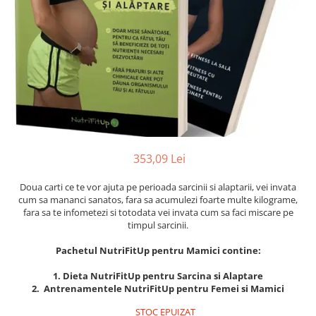
Instrumente de scris
Puzzle-uri
COLOREAZA CU PRIETENII
Audiobook
Instrumente si Truse Geometrie
Senzatii/Thriller
De colorat
Puzzle
ReConnect
Seturi scolare
Pot desena minunat
SF & Fantasy
Puzzle 3D Lemn
Religie
Calculator
Sa coloram cu Nicol
Teatru
Crestinism
Consumabile & Accesorii
Carti educative
Teens Book Club
ScienceConnection
Codul copiilor de succes
Umor
SelfConnect
Copii 0-7 ani
SelfHealing
Clubul Premiantilor
353,09 Lei
Vindecare Spirituala
Super pitici 2-5 ani
Culegeri Auxiliare
Doua carti ce te vor ajuta pe perioada sarcinii si alaptarii, vei invata
cum sa mananci sanatos, fara sa acumulezi foarte multe kilograme,
Dezvoltare personala
fara sa te infometezi si totodata vei invata cum sa faci miscare pe
Dictionare
timpul sarcinii.
Enciclopedii
Pachetul NutriFitUp pentru Mamici contine:
Kids Book Club
1. Dieta NutriFitUp pentru Sarcina si Alaptare
2. Antrenamentele NutriFitUp pentru Femei si Mamici
Legende istorice
Literatura Scolara
STOC EPUIZAT