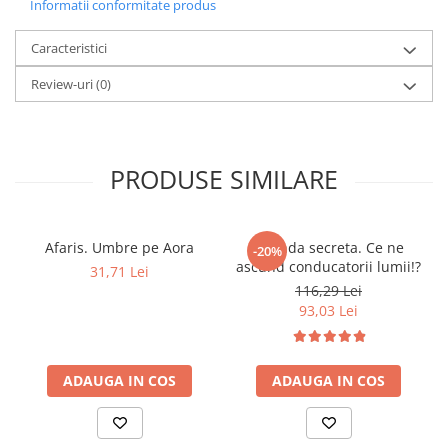
Informatii conformitate produs
produsele lactate
• cum sa adoptati un stil de viata lipsit de cruzime
• cum sa gatiti mese vegane pentru dumneavoastra si pentru
Caracteristici
familie
Review-uri
(0)
• cum sa faceti fata membrilor de familie si prietenilor carnivori
sceptici
• cum sa mancati mese vegane atat la restaurant, cat si in calatorii
PRODUSE SIMILARE
Afaris. Umbre pe Aora
Agenda secreta. Ce ne
-20%
ascund conducatorii lumii!?
31,71 Lei
116,29 Lei
93,03 Lei
ADAUGA IN COS
ADAUGA IN COS