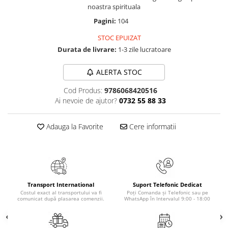
noastra spirituala
Elevi de 10 plus
Pagini:
104
Lecturi Scolare
STOC EPUIZAT
Lumea Copilariei
Durata de livrare:
1-3 zile lucratoare
Ma pregatesc pentru scoala
Manuale - Carte Scolara
ALERTA STOC
Clasa a II-a
Cod Produs:
9786068420516
Clasa a III-a
Ai nevoie de ajutor?
0732 55 88 33
Clasa a IV-a
Adauga la Favorite
Cere informatii
Clasa a V-a
Clasa a VI-a
Clasa a VII-a
Clasa a VIII-a
Clasa I
Transport International
Suport Telefonic Dedicat
Clasa pregatitoare
Costul exact al transportului va fi
Poți Comanda și Telefonic sau pe
comunicat după plasarea comenzii.
WhatsApp în Intervalul 9:00 - 18:00
Limbi Straine
Povesti