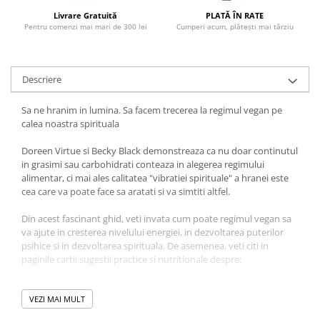
Povesti ilustrate
Livrare Gratuită
PLATĂ ÎN RATE
Pentru comenzi mai mari de 300 lei
Cumperi acum, plătești mai târziu
Povesti - Basme - Legende
Realitatea Augmentata
Religie pentru copii
Descriere
ScienceConnection
Sa ne hranim in lumina. Sa facem trecerea la regimul vegan pe
TP ROLL
calea noastra spirituala
Doreen Virtue si Becky Black demonstreaza ca nu doar continutul
in grasimi sau carbohidrati conteaza in alegerea regimului
alimentar, ci mai ales calitatea "vibratiei spirituale" a hranei este
cea care va poate face sa aratati si va simtiti altfel.
Din acest fascinant ghid, veti invata cum poate regimul vegan sa
va ajute in cresterea nivelului energiei, in dezvoltarea puterilor
psihice si in dezvoltarea spirituala. De asemenea, veti citi in
paginile cartii sugestii practice si nutritionale despre:
• cum sa va asigurati cantitati optime de proteine si de calciu
• cum sa va sporiti vibratiile si inzestrarile spirituale
VEZI MAI MULT
• cum sa reduceti ori sa eliminati pofta pentru carne sau pentru