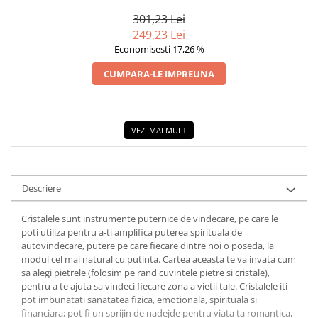
ZAHARAT
COLOREAZA CU PRIETENII
301,23 Lei
De colorat
249,23 Lei
Pot desena minunat
Economisesti 17,26 %
Sa coloram cu Nicol
CUMPARA-LE IMPREUNA
Carti educative
Codul copiilor de succes
Copii 0-7 ani
VEZI MAI MULT
Clubul Premiantilor
Super pitici 2-5 ani
Culegeri Auxiliare
Descriere
Dezvoltare personala
Cristalele sunt instrumente puternice de vindecare, pe care le
Dictionare
poti utiliza pentru a-ti amplifica puterea spirituala de
autovindecare, putere pe care fiecare dintre noi o poseda, la
Enciclopedii
modul cel mai natural cu putinta. Cartea aceasta te va invata cum
sa alegi pietrele (folosim pe rand cuvintele pietre si cristale),
Kids Book Club
pentru a te ajuta sa vindeci fiecare zona a vietii tale. Cristalele iti
Legende istorice
pot imbunatati sanatatea fizica, emotionala, spirituala si
financiara; pot fi un sprijin de nadejde pentru viata ta romantica,
Literatura Scolara