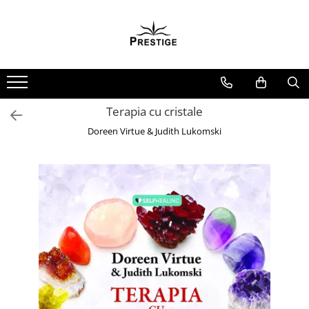
Toate Produsele
Noutati
Promotii
Pachete Speciale Carti
Terapia cu cristale
Spiritualitate - Ezoterism
Doreen Virtue & Judith Lukomski
AngelConnection
Arte Divinatorii
Astrologie
Chiromantie
Dezvoltare Spirituala
KidConnection
Minte Corp
New Illuminati Files