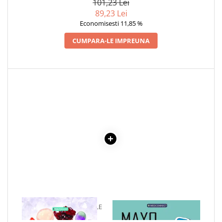
101,23 Lei
Cadouri
89,23 Lei
Economisesti 11,85 %
Carti in dar
Carti pentru copii
CUMPARA-LE IMPREUNA
Beletristica
Literatura Romana
Literatura Universala
Poezie
SF & Fantasy
Carte Prescolara, Joc
Carti cartonate
Descopera lumea
Descopera si invata
Din ograda
Povesti pe roti
Primele notiuni
1 x TERAPIA CU CRISTALE
1 x MAYO CLINIC. CARTEA
Carti de colorat
ESENTIALA DESPRE DIABETUL