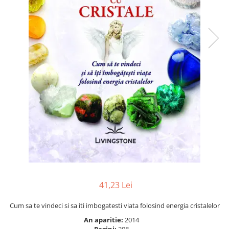
Numerologie
Paranormal
Parapsihologie
Ramtha
Audiobook
ReConnect
Religie
Crestinism
ScienceConnection
SelfConnect
SelfHealing
Vindecare Spirituala
41,23 Lei
Sanatate
Diete
Cum sa te vindeci si sa iti imbogatesti viata folosind energia cristalelor
Gastronomik
An aparitie:
2014