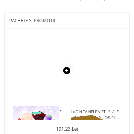
Literatura Romana
Literatura Universala
PACHETE SI PROMOTII
Poezie
Romane de dragoste, Carti
romantice
Senzatii/Dragoste
Senzatii/Erotic
Senzatii/Suspans
Senzatii/Thriller
SF & Fantasy
Teatru
Teens Book Club
Umor
1 x TERAPIA CU CRISTALE
1 x DIN TAINELE VIETII SI ALE
UNIVERSULUI - VERSIUNE
Birotica & Papetarie
ORIGINALA DIN 1939.
Adezivi si benzi adezive
VOLUMELE I-III. CUTIE DE
191,23 Lei
COLECTIE -SCARLAT