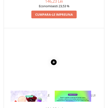
146,23 Lei
Articole Birotica
DEMETRESCU
Economisesti 23,53 %
Accesorii Arhivare
CUMPARA-LE IMPREUNA
Calculator
Hartie si Accesorii
Instrumente de scris
Organizare si Arhivare
Seturi birotica
Articole scolare
Arta
Caiete si Carnetele scolare
Coperti, Mape, Etichete
Ghiozdane si Penare scolare
Instrumente de scris
Instrumente si Truse Geometrie
Seturi scolare
1 x TERAPIA CU CRISTALE
1 x VINDECAREA COPILULUI
Calculator
INTERIOR
Consumabile & Accesorii