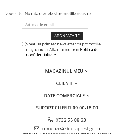
Dezvoltarea Afacerilor
Newsletter
Nu rata ofertele si promotiile noastre
Parenting & Familie
Psihologie, Psihanaliza
PSYCONNECT
Sexualitate
Vreau sa primesc newsletter cu promotiile
magazinului. Afla mai multe in
Politica de
Istorie
Confidentialitate
Istorie & Filosofie
Istorii Secrete
MAGAZINUL MEU
Mituri si Legende
CLIENTI
Tot Adevarul
DATE COMERCIALE
Jocuri
Casute de papusi si mobilier
SUPORT CLIENTI
09.00-18.00
Creativitate
0732 55 88 33
Educative
comenzi@edituraprestige.ro
BrainBox