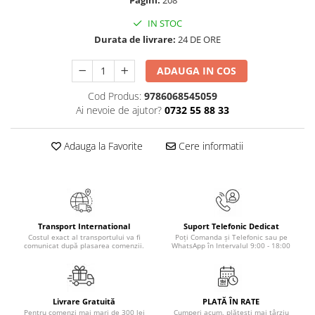
Pagini:
208
Masaj
IN STOC
MedConnect
Durata de livrare:
24 DE ORE
Medicina & Farmacie
ADAUGA IN COS
Medicina Pentru Toti
Cod Produs:
9786068545059
SealfHealing
Ai nevoie de ajutor?
0732 55 88 33
Sport
Starea de bine
Adauga la Favorite
Cere informatii
Terapii Alternative
AudioBook
Beletristica
Biografii, Memorii, Jurnale
Transport International
Suport Telefonic Dedicat
Costul exact al transportului va fi
Poți Comanda și Telefonic sau pe
Carti erotice
comunicat după plasarea comenzii.
WhatsApp în Intervalul 9:00 - 18:00
Carti pentru Adolescenti, Young
Adult
Crime, Thriller, Mistery
Livrare Gratuită
PLATĂ ÎN RATE
Pentru comenzi mai mari de 300 lei
Cumperi acum, plătești mai târziu