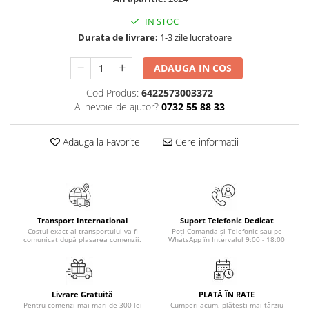
Masaj
IN STOC
MedConnect
Durata de livrare:
1-3 zile lucratoare
Medicina & Farmacie
ADAUGA IN COS
Medicina Pentru Toti
Cod Produs:
6422573003372
SealfHealing
Ai nevoie de ajutor?
0732 55 88 33
Sport
Starea de bine
Adauga la Favorite
Cere informatii
Terapii Alternative
AudioBook
Beletristica
Biografii, Memorii, Jurnale
Transport International
Suport Telefonic Dedicat
Costul exact al transportului va fi
Poți Comanda și Telefonic sau pe
Carti erotice
comunicat după plasarea comenzii.
WhatsApp în Intervalul 9:00 - 18:00
Carti pentru Adolescenti, Young
Adult
Crime, Thriller, Mistery
Livrare Gratuită
PLATĂ ÎN RATE
Pentru comenzi mai mari de 300 lei
Cumperi acum, plătești mai târziu