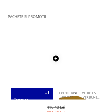
Literatura Romana
Literatura Universala
PACHETE SI PROMOTII
Poezie
Romane de dragoste, Carti
romantice
Senzatii/Dragoste
Senzatii/Erotic
Senzatii/Suspans
Senzatii/Thriller
SF & Fantasy
Teatru
Teens Book Club
Umor
1 x TRATAT DE MEDICINA
1 x DIN TAINELE VIETII SI ALE
INTERNA VOL.1
UNIVERSULUI - VERSIUNE
Birotica & Papetarie
ORIGINALA DIN 1939.
VOLUMELE I-III. CUTIE DE
Adezivi si benzi adezive
416,40 Lei
COLECTIE -SCARLAT