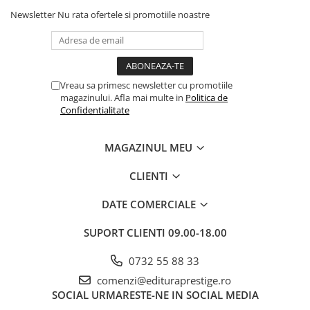
Dezvoltarea Afacerilor
Newsletter
Nu rata ofertele si promotiile noastre
Parenting & Familie
Psihologie, Psihanaliza
PSYCONNECT
Vreau sa primesc newsletter cu promotiile
magazinului. Afla mai multe in
Politica de
Sexualitate
Confidentialitate
Istorie
Istorie & Filosofie
MAGAZINUL MEU
Istorii Secrete
CLIENTI
Mituri si Legende
DATE COMERCIALE
Tot Adevarul
Jocuri
SUPORT CLIENTI
09.00-18.00
Casute de papusi si mobilier
0732 55 88 33
Creativitate
comenzi@edituraprestige.ro
Educative
SOCIAL
URMARESTE-NE IN SOCIAL MEDIA
BrainBox