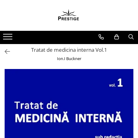
Toate Produsele
Noutati
Promotii
Pachete Speciale Carti
Tratat de medicina interna Vol.1
Spiritualitate - Ezoterism
Ion.I Buckner
AngelConnection
Arte Divinatorii
Astrologie
Chiromantie
Dezvoltare Spirituala
KidConnection
Minte Corp
New Illuminati Files