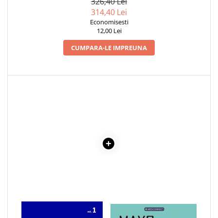
326,40 Lei
314,40 Lei
Cadouri
Economisesti
Carti in dar
12,00 Lei
Carti pentru copii
CUMPARA-LE IMPREUNA
Beletristica
Literatura Romana
Literatura Universala
Poezie
SF & Fantasy
Carte Prescolara, Joc
Carti cartonate
Descopera lumea
Descopera si invata
Din ograda
Povesti pe roti
Primele notiuni
Carti de colorat
1 x TRATAT DE MEDICINA
1 x MAYO CLINIC. CARTEA