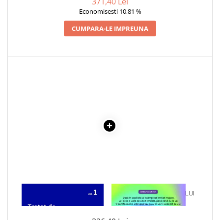
371,40 Lei
Articole Birotica
DEMETRESCU
Economisesti 10,81 %
Accesorii Arhivare
CUMPARA-LE IMPREUNA
Calculator
Hartie si Accesorii
Instrumente de scris
Organizare si Arhivare
Seturi birotica
Articole scolare
Arta
Caiete si Carnetele scolare
Coperti, Mape, Etichete
Ghiozdane si Penare scolare
Instrumente de scris
Instrumente si Truse Geometrie
Seturi scolare
1 x TRATAT DE MEDICINA
1 x VINDECAREA COPILULUI
Calculator
INTERNA VOL.1
INTERIOR
Consumabile & Accesorii