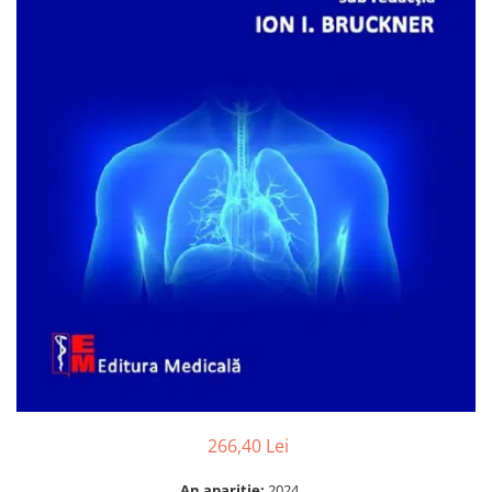
Numerologie
Paranormal
Parapsihologie
Ramtha
Audiobook
ReConnect
Religie
Crestinism
ScienceConnection
SelfConnect
SelfHealing
Vindecare Spirituala
Sanatate
Diete
266,40 Lei
Gastronomik
An aparitie:
2024