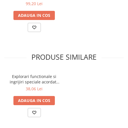
99,20 Lei
Povesti ilustrate
Povesti - Basme - Legende
ADAUGA IN COS
Realitatea Augmentata
Religie pentru copii
ScienceConnection
TP ROLL
PRODUSE SIMILARE
Ceai si Cafea
Cafea
Cafea terapeutica
Explorari functionale si
ingrijiri speciale acordate
Ceai
bolnavului - BREVIAR
38,06 Lei
Dezvoltare Personala
BUSINESS
ADAUGA IN COS
Carti de joc
Dezvoltare Personala Adulti
Dezvoltare Profesionala