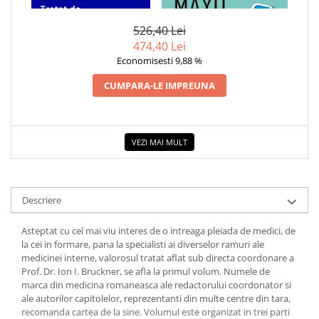
INTERNA VOL.1
ESENTIALA DESPRE DIABETUL
COLOREAZA CU PRIETENII
ZAHARAT
De colorat
526,40 Lei
474,40 Lei
Pot desena minunat
Economisesti 9,88 %
Sa coloram cu Nicol
Carti educative
CUMPARA-LE IMPREUNA
Codul copiilor de succes
Copii 0-7 ani
VEZI MAI MULT
Clubul Premiantilor
Super pitici 2-5 ani
Culegeri Auxiliare
Descriere
Dezvoltare personala
Dictionare
Asteptat cu cel mai viu interes de o intreaga pleiada de medici, de
la cei in formare, pana la specialisti ai diverselor ramuri ale
Enciclopedii
medicinei interne, valorosul tratat aflat sub directa coordonare a
Prof. Dr. Ion I. Bruckner, se afla la primul volum. Numele de
Kids Book Club
marca din medicina romaneasca ale redactorului coordonator si
Legende istorice
ale autorilor capitolelor, reprezentanti din multe centre din tara,
recomanda cartea de la sine. Volumul este organizat in trei parti
Literatura Scolara