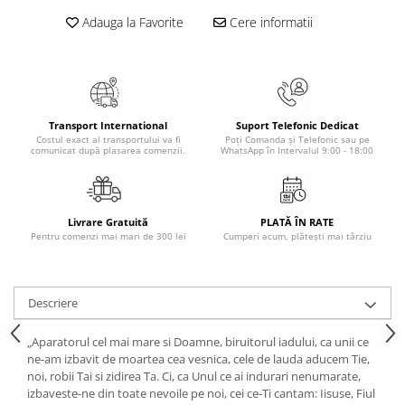
Adauga la Favorite
Cere informatii
Elevi de 10 plus
Lecturi Scolare
Lumea Copilariei
Ma pregatesc pentru scoala
Manuale - Carte Scolara
Transport International
Suport Telefonic Dedicat
Costul exact al transportului va fi
Poți Comanda și Telefonic sau pe
comunicat după plasarea comenzii.
WhatsApp în Intervalul 9:00 - 18:00
Clasa a II-a
Clasa a III-a
Clasa a IV-a
Livrare Gratuită
PLATĂ ÎN RATE
Clasa a V-a
Pentru comenzi mai mari de 300 lei
Cumperi acum, plătești mai târziu
Clasa a VI-a
Clasa a VII-a
Clasa a VIII-a
Descriere
Clasa I
Clasa pregatitoare
„Aparatorul cel mai mare si Doamne, biruitorul iadului, ca unii ce
ne-am izbavit de moartea cea vesnica, cele de lauda aducem Tie,
Limbi Straine
noi, robii Tai si zidirea Ta. Ci, ca Unul ce ai indurari nenumarate,
Povesti
izbaveste-ne din toate nevoile pe noi, cei ce-Ti cantam: Iisuse, Fiul