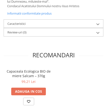
lui Dumnezeu, miluieste-ma!”.
Povesti ilustrate
Condacul Acatistului Domnului nostru Iisus Hristos
Povesti - Basme - Legende
Informatii conformitate produs
Realitatea Augmentata
Caracteristici
Religie pentru copii
ScienceConnection
Review-uri
(0)
TP ROLL
RECOMANDARI
Capaceala Ecologica BIO de
miere Salcam – 370g
99,21 Lei
ADAUGA IN COS