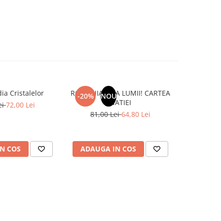
ia Cristalelor
ROMANIA, AXA LUMII! CARTEA
Marea Re
-20%
NOU
NATIEI
Liberta
ei
72,00 Lei
81,00 Lei
64,80 Lei
N COS
ADAUGA IN COS
ADAUG