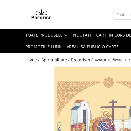
Toate Produsele
Noutati
TOATE PRODUSELE
NOUTATI
CARTI IN CURS DE
Promotii
Pachete Speciale Carti
PROMOTIILE LUNII
VREAU SĂ PUBLIC O CARTE
Spiritualitate - Ezoterism
Home /
Spiritualitate - Ezoterism /
Acatistul Sfintei Cruc
AngelConnection
Arte Divinatorii
Astrologie
Chiromantie
Dezvoltare Spirituala
KidConnection
Minte Corp
New Illuminati Files