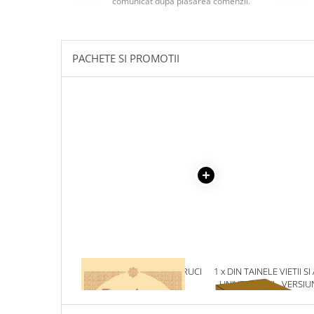
comunicat după plasarea comenzii.
Masaj
MedConnect
Medicina & Farmacie
PACHETE SI PROMOTII
Medicina Pentru Toti
SealfHealing
Sport
Starea de bine
Terapii Alternative
AudioBook
Beletristica
Biografii, Memorii, Jurnale
Carti erotice
Carti pentru Adolescenti, Young
1 x ACATISTUL SFINTEI CRUCI
1 x DIN TAINELE VIETII SI
Adult
UNIVERSULUI - VERSIU
ORIGINALA DIN 1939.
Crime, Thriller, Mistery
VOLUMELE I-III. CUTIE 