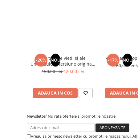
Cadouri
Carti in dar
Carti pentru copii
Beletristica
Literatura Romana
Literatura Universala
Poezie
Din tainele vietii si ale
Vindecarea copil
-20%
NOU
-17%
NOU
Universului - versiune originala
SF & Fantasy
60,00 Lei
5
din 1939. Volumele I-III. Cutie
150,00 Lei
120,00 Lei
Carte Prescolara, Joc
de colectie -Scarlat Demetrescu
Carti cartonate
Descopera lumea
ADAUGA IN COS
ADAUGA IN 
Descopera si invata
Din ograda
Newsletter
Nu rata ofertele si promotiile noastre
Povesti pe roti
Primele notiuni
Carti de colorat
Vreau sa primesc newsletter cu promotiile magazinului. Af