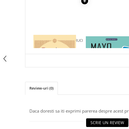
Articole Birotica
Accesorii Arhivare
Calculator
Hartie si Accesorii
Instrumente de scris
1 x ACATISTUL SFINTEI CRUCI
1 x MAYO CLINIC. CART
Organizare si Arhivare
ESENTIALA DESPRE DIAB
Seturi birotica
ZAHARAT
Articole scolare
Arta
Caiete si Carnetele scolare
Coperti, Mape, Etichete
Review-uri
(0)
Ghiozdane si Penare scolare
Instrumente de scris
Instrumente si Truse Geometrie
Daca doresti sa iti exprimi parerea despre acest 
Seturi scolare
Calculator
SCRIE UN REVIEW
Consumabile & Accesorii