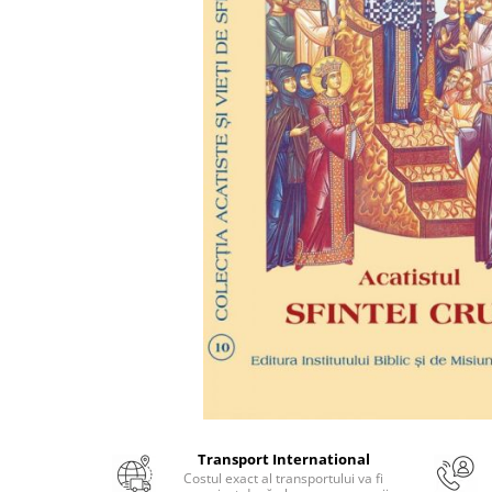
Numerologie
Paranormal
Parapsihologie
Ramtha
Audiobook
ReConnect
Religie
Crestinism
ScienceConnection
SelfConnect
SelfHealing
Vindecare Spirituala
Sanatate
Diete
Transport International
Gastronomik
Costul exact al transportului va fi