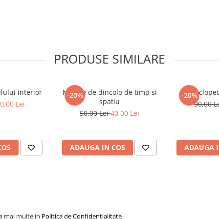
PRODUSE SIMILARE
ului interior
Mesaje de dincolo de timp si
Encicloped
-20%
-20%
spatiu
0,00 Lei
90,00 L
50,00 Lei
40,00 Lei
COS
ADAUGA IN COS
ADAUGA I
la mai multe in
Politica de Confidentialitate