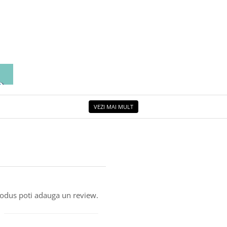
EA
ETUL
VEZI MAI MULT
produs poti adauga un review.