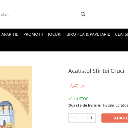
 APARITIE
PROMOTII
JOCURI
BIROTICA & PAPETARIE
CEAI S
i
Acatistul Sfintei Cruci
7,40 Lei
IN STOC
Durata de livrare:
1-3 zile lucrato
ADAUG