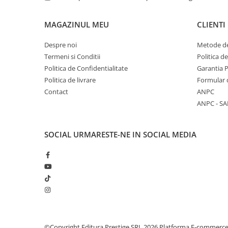
COLOREAZA CU PRIETENII
De colorat
MAGAZINUL MEU
CLIENTI
Pot desena minunat
Despre noi
Metode de
Sa coloram cu Nicol
Termeni si Conditii
Politica d
Carti educative
Politica de Confidentialitate
Garantia 
Codul copiilor de succes
Politica de livrare
Formular 
Copii 0-7 ani
Contact
ANPC
ANPC - SA
Clubul Premiantilor
Super pitici 2-5 ani
Culegeri Auxiliare
SOCIAL
URMARESTE-NE IN SOCIAL MEDIA
Dezvoltare personala
Dictionare
Enciclopedii
Kids Book Club
Legende istorice
©Copyright Editura Prestige SRL 2026
Platforma E-commerc
Literatura Scolara