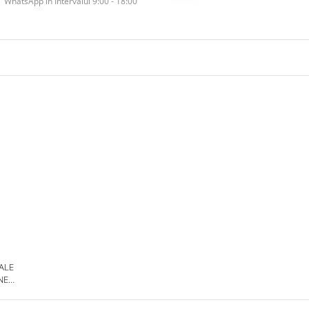
WhatsApp în Intervalul 9:00 - 18:00
 ALE
NE
DE