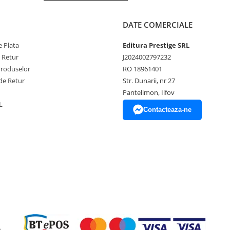
DATE COMERCIALE
 Plata
Editura Prestige SRL
e Retur
J2024002797232
Produselor
RO 18961401
de Retur
Str. Dunarii, nr 27
Pantelimon, Ilfov
L
Contacteaza-ne
e