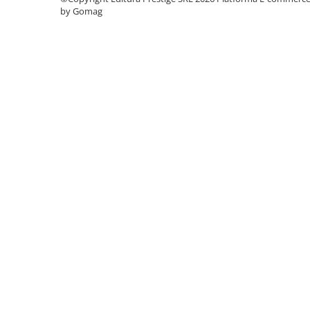
by Gomag
Elevi de 10 plus
Lecturi Scolare
Lumea Copilariei
Ma pregatesc pentru scoala
Manuale - Carte Scolara
Clasa a II-a
Clasa a III-a
Clasa a IV-a
Clasa a V-a
Clasa a VI-a
Clasa a VII-a
Clasa a VIII-a
Clasa I
Clasa pregatitoare
Limbi Straine
Povesti