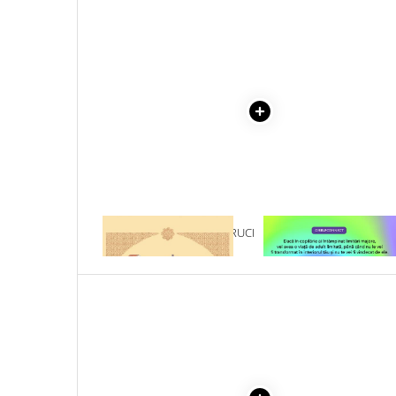
Literatura Romana
COLECTIE -SCARLAT
DEMETRESCU
Literatura Universala
Poezie
Romane de dragoste, Carti
romantice
Senzatii/Dragoste
Senzatii/Erotic
Senzatii/Suspans
Senzatii/Thriller
1 x ACATISTUL SFINTEI CRUCI
1 x VINDECAREA COPILU
SF & Fantasy
INTERIOR
Teatru
Teens Book Club
Umor
Birotica & Papetarie
Adezivi si benzi adezive