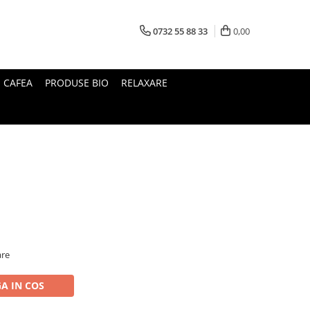
0732 55 88 33
0,00
I CAFEA
PRODUSE BIO
RELAXARE
are
A IN COS