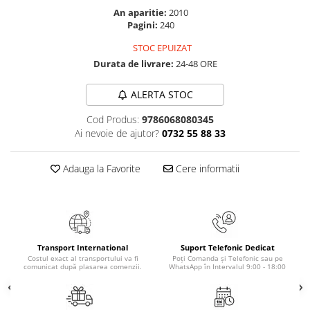
An aparitie:
2010
Elevi de 10 plus
Pagini:
240
Lecturi Scolare
STOC EPUIZAT
Lumea Copilariei
Durata de livrare:
24-48 ORE
Ma pregatesc pentru scoala
ALERTA STOC
Manuale - Carte Scolara
Clasa a II-a
Cod Produs:
9786068080345
Ai nevoie de ajutor?
0732 55 88 33
Clasa a III-a
Clasa a IV-a
Adauga la Favorite
Cere informatii
Clasa a V-a
Clasa a VI-a
Clasa a VII-a
Clasa a VIII-a
Clasa I
Transport International
Suport Telefonic Dedicat
Costul exact al transportului va fi
Poți Comanda și Telefonic sau pe
Clasa pregatitoare
comunicat după plasarea comenzii.
WhatsApp în Intervalul 9:00 - 18:00
Limbi Straine
Povesti