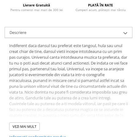
Povesti ilustrate
Livrare Gratuită
PLATĂ ÎN RATE
Pentru comenzi mai mari de 300 lei
Cumperi acum, plătești mai târziu
Povesti - Basme - Legende
Realitatea Augmentata
Religie pentru copii
Descriere
ScienceConnection
Indiferent daca dansul tau preferat este tangoul, hula sau unul
TP ROLL
creat chiar de tine, dansul vietii incepe intotdeauna cu un prim
pas curajos. Universul canta intotdeauna muzica ta preferata, dar
tu nu o poti auzi decat atunci cand actionezi. De indata ce vei face
primul pas, partenerul tau loial, Universul, va incepe sa aranjeze
jucatorii si evenimentele din viata ta intr-o coregrafie
miraculoasa, punand in miscare cerul si pamantul astfel incat sa
puna la unison viitorul visat de tine cu circumstantele actuale din
viata ta. Nicio dorinta nu poate fi considerata imposibila sau greu
de atins. Gandurile tale au puterea de a crea lumi intregi.
Cuvintele tale au puterea de a-ti modela viitorul, iar pasii pe care ii
faci au puterea de a descatusa puterea magica ce se ascunde in
spatele creatiei. In aceasta a treia carte din seria Mesajelor de la
Univers, Mike Dooley iti prezinta o noua perspectiva asupra
intelepciunii celui mai loial prieten al tau. Vestea buna este ca
VEZI MAI MULT
viata nu este altceva decat o iluzie, un teren de joaca pentru