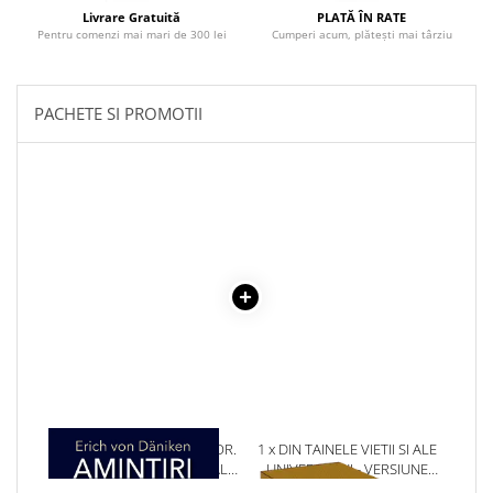
Povesti ilustrate
Livrare Gratuită
PLATĂ ÎN RATE
Pentru comenzi mai mari de 300 lei
Cumperi acum, plătești mai târziu
Povesti - Basme - Legende
Realitatea Augmentata
Religie pentru copii
PACHETE SI PROMOTII
ScienceConnection
TP ROLL
1 x AMINTIRI DESPRE VIITOR.
1 x DIN TAINELE VIETII SI ALE
MISTERE NEREZOLVATE ALE
UNIVERSULUI - VERSIUNE
TRECUTULUI
ORIGINALA DIN 1939.