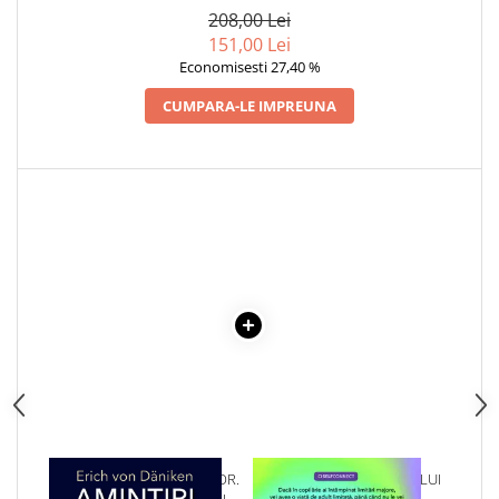
VOLUMELE I-III. CUTIE DE
208,00 Lei
COLECTIE -SCARLAT
151,00 Lei
DEMETRESCU
Economisesti 27,40 %
CUMPARA-LE IMPREUNA
1 x AMINTIRI DESPRE VIITOR.
1 x VINDECAREA COPILULUI
MISTERE NEREZOLVATE ALE
INTERIOR