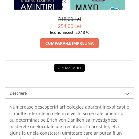
1 x AMINTIRI DESPRE VIITOR.
1 x MAYO CLINIC. CARTEA
MISTERE NEREZOLVATE ALE
ESENTIALA DESPRE DIABETUL
TRECUTULUI
ZAHARAT
318,00 Lei
254,00 Lei
Economisesti 20,13 %
CUMPARA-LE IMPREUNA
VEZI MAI MULT
Descriere
Numeroase descoperiri arheologice aparent inexplicabile
si multe referinte in cele mai vechi scrieri ale omenirii, l-
au determinat pe Erich von Daniken sa investigheze
misterele neelucidate ale trecutului. In acest fel, el a
ajuns la unele constatari uimitoare care ar putea fi un