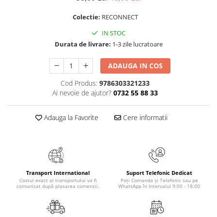
Elevi de 10 plus
Colectie:
RECONNECT
Lecturi Scolare
IN STOC
Lumea Copilariei
Durata de livrare:
1-3 zile lucratoare
Ma pregatesc pentru scoala
ADAUGA IN COS
Manuale - Carte Scolara
Clasa a II-a
Cod Produs:
9786303321233
Ai nevoie de ajutor?
0732 55 88 33
Clasa a III-a
Clasa a IV-a
Adauga la Favorite
Cere informatii
Clasa a V-a
Clasa a VI-a
Clasa a VII-a
Clasa a VIII-a
Clasa I
Transport International
Suport Telefonic Dedicat
Costul exact al transportului va fi
Poți Comanda și Telefonic sau pe
Clasa pregatitoare
comunicat după plasarea comenzii.
WhatsApp în Intervalul 9:00 - 18:00
Limbi Straine
Povesti