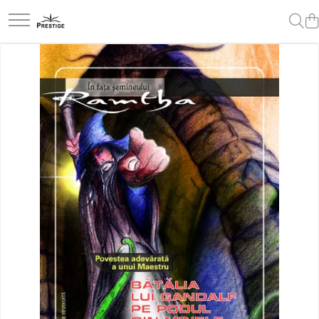
Toate Produsele
Noutati
Promotii
Pachete Speciale Carti
Spiritualitate - Ezoterism
AngelConnection
Arte Divinatorii
Astrologie
Chiromantie
Dezvoltare Spirituala
KidConnection
Minte Corp
New Illuminati Files