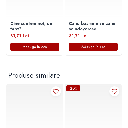
Povesti ilustrate
Povesti - Basme - Legende
Realitatea Augmentata
Cine suntem noi, de
Cand basmele cu zane
fapt?
se adeveresc
Religie pentru copii
31,71 Lei
31,71 Lei
ScienceConnection
Adauga in cos
Adauga in cos
TP ROLL
Ceai si Cafea
Cafea
Produse similare
Cafea terapeutica
Ceai
-20%
Dezvoltare Personala
BUSINESS
Carti de joc
Dezvoltare Personala Adulti
Dezvoltare Profesionala