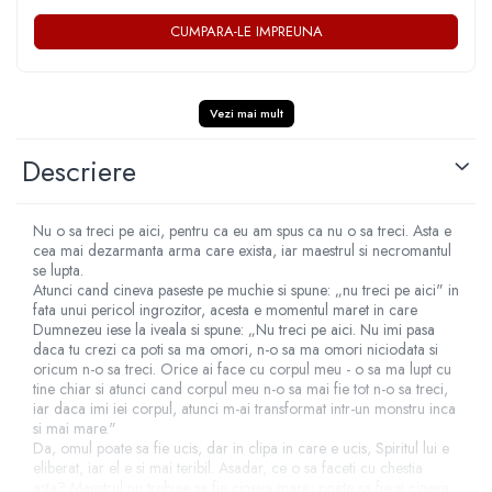
COLOREAZA CU PRIETENII
CUMPARA-LE IMPREUNA
De colorat
Pot desena minunat
Sa coloram cu Nicol
Vezi mai mult
Carti educative
Descriere
Codul copiilor de succes
Copii 0-7 ani
Clubul Premiantilor
Nu o sa treci pe aici, pentru ca eu am spus ca nu o sa treci. Asta e
cea mai dezarmanta arma care exista, iar maestrul si necromantul
Super pitici 2-5 ani
se lupta.
Culegeri Auxiliare
Atunci cand cineva paseste pe muchie si spune: „nu treci pe aici" in
fata unui pericol ingrozitor, acesta e momentul maret in care
Dezvoltare personala
Dumnezeu iese la iveala si spune: „Nu treci pe aici. Nu imi pasa
daca tu crezi ca poti sa ma omori, n-o sa ma omori niciodata si
Dictionare
oricum n-o sa treci. Orice ai face cu corpul meu - o sa ma lupt cu
tine chiar si atunci cand corpul meu n-o sa mai fie tot n-o sa treci,
Enciclopedii
iar daca imi iei corpul, atunci m-ai transformat intr-un monstru inca
Kids Book Club
si mai mare."
Da, omul poate sa fie ucis, dar in clipa in care e ucis, Spiritul lui e
Legende istorice
eliberat, iar el e si mai teribil. Asadar, ce o sa faceti cu chestia
asta? Maestrul nu trebuie sa fie cineva mare; poate sa fie si cineva