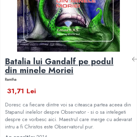
Numerologie
Paranormal
Parapsihologie
Ramtha
Audiobook
ReConnect
Batalia lui Gandalf pe podul
Religie
din minele Moriei
Crestinism
ScienceConnection
Ramtha
SelfConnect
31,71 Lei
SelfHealing
Doresc ca fiecare dintre voi sa citeasca partea aceea din
Vindecare Spirituala
Stapanul inelelor despre Observator - si o sa intelegeti
Sanatate
despre ce vorbesc aici. Maestrul care merge cu adevarat
Diete
intru a fi Christos este Observatorul pur.
Gastronomik