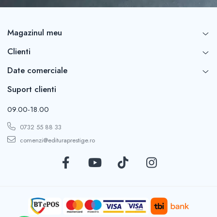
Educative
Jocuri si jucarii educative
Magazinul meu
Figurine
Clienti
Jocuri de Societate
Jucarii bebelusi
Date comerciale
Jucarii interactive
Suport clienti
Lampi de veghe copii
09.00-18.00
LEGO
Puzzle-uri
0732 55 88 33
comenzi@edituraprestige.ro
Puzzle
Puzzle 3D Lemn
Non-fictiune
Casa, gradina, bricolaj
Cultura Generala
Hobby Practic