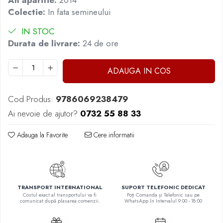
An aparitie:
2014
Masaj
Colectie:
In fata semineului
MedConnect
IN STOC
Medicina & Farmacie
Durata de livrare:
24 de ore
Medicina Pentru Toti
SealfHealing
ADAUGA IN COS
Sport
Cod Produs:
9786069238479
Starea de bine
Ai nevoie de ajutor?
0732 55 88 33
Terapii Alternative
AudioBook
Adauga la Favorite
Cere informatii
Beletristica
Biografii, Memorii, Jurnale
Carti erotice
Carti pentru Adolescenti, Young
TRANSPORT INTERNATIONAL
SUPORT TELEFONIC DEDICAT
Costul exact al transportului va fi
Poți Comanda și Telefonic sau pe
Adult
comunicat după plasarea comenzii.
WhatsApp în Intervalul 9:00 - 18:00
Crime, Thriller, Mistery