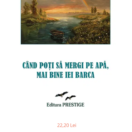
Numerologie
Paranormal
Parapsihologie
Ramtha
Audiobook
ReConnect
Religie
Crestinism
ScienceConnection
SelfConnect
SelfHealing
Vindecare Spirituala
Sanatate
Diete
22,20 Lei
Gastronomik