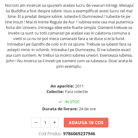
Masaj
Noi toti am incercat sa spunem acelasi lucru de veacuri intregi. Mesajul
lui Buddha a fost despre iubire. Iisus a exemplificat acest lucru cel mai
MedConnect
bine. El a predat despre iubire. Iubeste-ti Dumnezeul ! Iubeste-te pe
tine insuti ! Mai tii minte Regula de Aur ? Iubirea este cea mai puternica
Medicina & Farmacie
forta din Univers. Intreaga idee este foarte simpla. Oamenii trebuie sa
Medicina Pentru Toti
invete ca sunt cu totii camarazi pe acelasi vas in calatoria comuna a
vietii si ca nu isi pot ineca camarazii fara a se duce si ei la fund.
SealfHealing
Intreaba-l pe Gandhi de colo si iti va spune. Trebuie sa iubesti fara sa
astepti nimic in schimb. Intreaba-l pe Dumnezeu. El ne iubeste exact
Sport
asa cum suntem. Ar trebui sa incerci iubirea uneori. Exerseaza iubirea,
John ! Nu incerca sa ii inveti pe oameni cum sa iubeasca. Doar arata-le
Starea de bine
prin exemplu.
Terapii Alternative
AudioBook
An aparitie:
2011
Beletristica
Colectie:
Fara colectie
Biografii, Memorii, Jurnale
IN STOC
Carti erotice
Durata de livrare:
24 de ore
Carti pentru Adolescenti, Young
Adult
ADAUGA IN COS
Crime, Thriller, Mistery
Cod Produs:
9786069237946