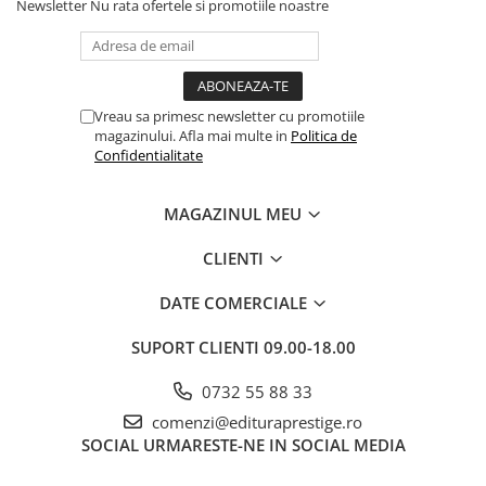
Newsletter
Nu rata ofertele si promotiile noastre
Dezvoltarea Afacerilor
Parenting & Familie
Psihologie, Psihanaliza
Vreau sa primesc newsletter cu promotiile
PSYCONNECT
magazinului. Afla mai multe in
Politica de
Confidentialitate
Sexualitate
Istorie
MAGAZINUL MEU
Istorie & Filosofie
Istorii Secrete
CLIENTI
Mituri si Legende
DATE COMERCIALE
Tot Adevarul
SUPORT CLIENTI
09.00-18.00
Jocuri
Casute de papusi si mobilier
0732 55 88 33
Creativitate
comenzi@edituraprestige.ro
SOCIAL
URMARESTE-NE IN SOCIAL MEDIA
Educative
BrainBox