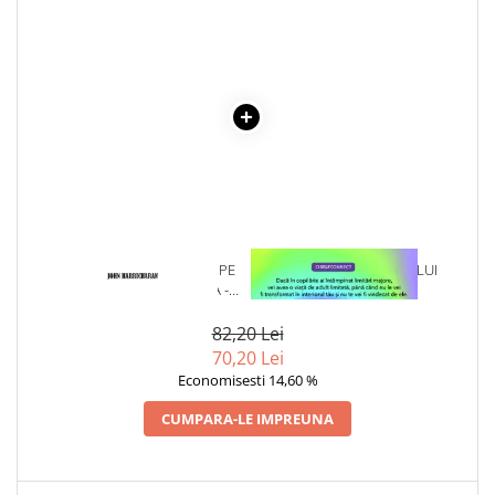
Cadouri
Carti in dar
Carti pentru copii
Beletristica
Literatura Romana
Literatura Universala
Poezie
SF & Fantasy
Carte Prescolara, Joc
1 x CAND POTI SA MERGI PE
1 x VINDECAREA COPILULUI
APA, MAI BINE IEI BARCA -
INTERIOR
Carti cartonate
JOHN HARRICHARAN
Descopera lumea
82,20 Lei
70,20 Lei
Descopera si invata
Economisesti 14,60 %
Din ograda
Povesti pe roti
CUMPARA-LE IMPREUNA
Primele notiuni
Carti de colorat