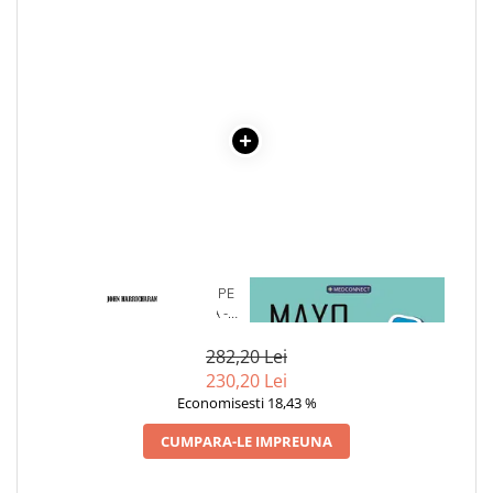
COLOREAZA CU PRIETENII
De colorat
Pot desena minunat
Sa coloram cu Nicol
Carti educative
Codul copiilor de succes
Copii 0-7 ani
Clubul Premiantilor
Super pitici 2-5 ani
Culegeri Auxiliare
1 x CAND POTI SA MERGI PE
1 x MAYO CLINIC. CARTEA
APA, MAI BINE IEI BARCA -
ESENTIALA DESPRE DIABETUL
Dezvoltare personala
JOHN HARRICHARAN
ZAHARAT
282,20 Lei
Dictionare
230,20 Lei
Enciclopedii
Economisesti 18,43 %
Kids Book Club
CUMPARA-LE IMPREUNA
Legende istorice
Literatura Scolara