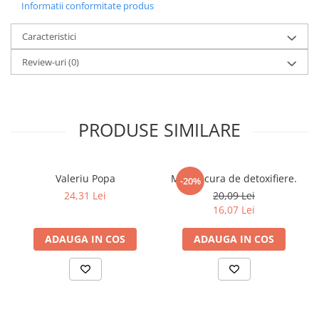
Informatii conformitate produs
Povesti ilustrate
Povesti - Basme - Legende
Caracteristici
Realitatea Augmentata
Review-uri
(0)
Religie pentru copii
ScienceConnection
TP ROLL
PRODUSE SIMILARE
Ceai si Cafea
Cafea
Valeriu Popa
Marea cura de detoxifiere.
-20%
Cafea terapeutica
24,31 Lei
20,09 Lei
Ceai
16,07 Lei
Dezvoltare Personala
ADAUGA IN COS
ADAUGA IN COS
BUSINESS
Carti de joc
Dezvoltare Personala Adulti
Dezvoltare Profesionala