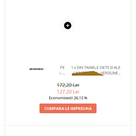
Articole Birotica
Accesorii Arhivare
Calculator
Hartie si Accesorii
Instrumente de scris
Organizare si Arhivare
Seturi birotica
Articole scolare
1 x CAND POTI SA MERGI PE
1 x DIN TAINELE VIETII SI ALE
Arta
APA, MAI BINE IEI BARCA -
UNIVERSULUI - VERSIUNE
Caiete si Carnetele scolare
JOHN HARRICHARAN
ORIGINALA DIN 1939.
VOLUMELE I-III. CUTIE DE
172,20 Lei
Coperti, Mape, Etichete
COLECTIE -SCARLAT
127,20 Lei
Ghiozdane si Penare scolare
DEMETRESCU
Economisesti 26,13 %
Instrumente de scris
CUMPARA-LE IMPREUNA
Instrumente si Truse Geometrie
Seturi scolare
Calculator
Consumabile & Accesorii