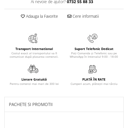
Ai nevoie de ajutor?
0732 55 88 33
Literatura Romana
Literatura Universala
Adauga la Favorite
Cere informatii
Poezie
Romane de dragoste, Carti
romantice
Senzatii/Dragoste
Transport International
Suport Telefonic Dedicat
Senzatii/Erotic
Costul exact al transportului va fi
Poți Comanda și Telefonic sau pe
comunicat după plasarea comenzii.
WhatsApp în Intervalul 9:00 - 18:00
Senzatii/Suspans
Senzatii/Thriller
SF & Fantasy
Livrare Gratuită
PLATĂ ÎN RATE
Pentru comenzi mai mari de 300 lei
Cumperi acum, plătești mai târziu
Teatru
Teens Book Club
PACHETE SI PROMOTII
Umor
Birotica & Papetarie
Adezivi si benzi adezive