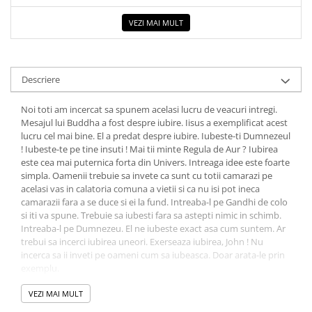
Elevi de 10 plus
VEZI MAI MULT
Lecturi Scolare
Lumea Copilariei
Ma pregatesc pentru scoala
Descriere
Manuale - Carte Scolara
Noi toti am incercat sa spunem acelasi lucru de veacuri intregi.
Clasa a II-a
Mesajul lui Buddha a fost despre iubire. Iisus a exemplificat acest
lucru cel mai bine. El a predat despre iubire. Iubeste-ti Dumnezeul
Clasa a III-a
! Iubeste-te pe tine insuti ! Mai tii minte Regula de Aur ? Iubirea
Clasa a IV-a
este cea mai puternica forta din Univers. Intreaga idee este foarte
simpla. Oamenii trebuie sa invete ca sunt cu totii camarazi pe
Clasa a V-a
acelasi vas in calatoria comuna a vietii si ca nu isi pot ineca
Clasa a VI-a
camarazii fara a se duce si ei la fund. Intreaba-l pe Gandhi de colo
Clasa a VII-a
si iti va spune. Trebuie sa iubesti fara sa astepti nimic in schimb.
Intreaba-l pe Dumnezeu. El ne iubeste exact asa cum suntem. Ar
Clasa a VIII-a
trebui sa incerci iubirea uneori. Exerseaza iubirea, John ! Nu
Clasa I
incerca sa ii inveti pe oameni cum sa iubeasca. Doar arata-le prin
Clasa pregatitoare
exemplu.
Limbi Straine
VEZI MAI MULT
Povesti