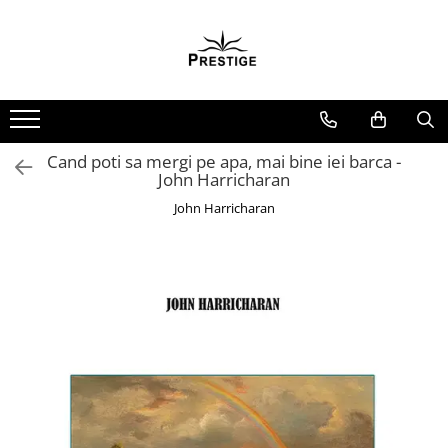
Toate Produsele
Noutati
Promotii
Pachete Speciale Carti
Cand poti sa mergi pe apa, mai bine iei barca -
John Harricharan
Spiritualitate - Ezoterism
John Harricharan
AngelConnection
Arte Divinatorii
Astrologie
Chiromantie
Dezvoltare Spirituala
KidConnection
Minte Corp
New Illuminati Files