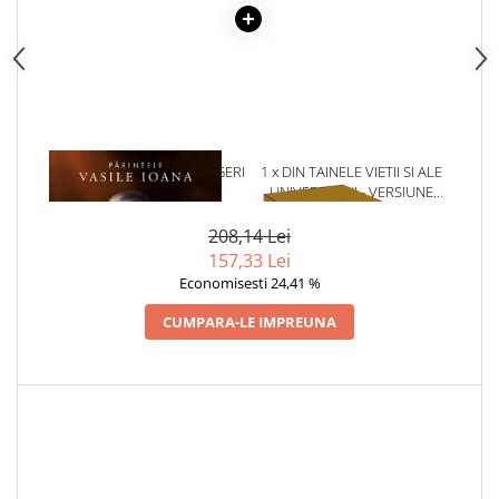
Cadouri
Carti in dar
Carti pentru copii
Beletristica
Literatura Romana
1 x CARTEA BUNEI INTELEGERI
1 x DIN TAINELE VIETII SI ALE
Literatura Universala
UNIVERSULUI - VERSIUNE
Poezie
ORIGINALA DIN 1939.
VOLUMELE I-III. CUTIE DE
208,14 Lei
SF & Fantasy
COLECTIE -SCARLAT
157,33 Lei
Carte Prescolara, Joc
DEMETRESCU
Economisesti 24,41 %
Carti cartonate
CUMPARA-LE IMPREUNA
Descopera lumea
Descopera si invata
Din ograda
Povesti pe roti
Primele notiuni
Carti de colorat