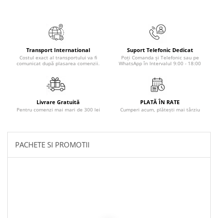
Articole Birotica
Accesorii Arhivare
Calculator
Hartie si Accesorii
Transport International
Suport Telefonic Dedicat
Instrumente de scris
Costul exact al transportului va fi
Poți Comanda și Telefonic sau pe
comunicat după plasarea comenzii.
WhatsApp în Intervalul 9:00 - 18:00
Organizare si Arhivare
Seturi birotica
Articole scolare
Livrare Gratuită
PLATĂ ÎN RATE
Pentru comenzi mai mari de 300 lei
Cumperi acum, plătești mai târziu
Arta
Caiete si Carnetele scolare
Coperti, Mape, Etichete
PACHETE SI PROMOTII
Ghiozdane si Penare scolare
Instrumente de scris
Instrumente si Truse Geometrie
Seturi scolare
Calculator
Consumabile & Accesorii