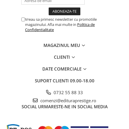
Educative
Jocuri si jucarii educative
Vreau sa primesc newsletter cu promotiile
Figurine
magazinului. Afla mai multe in
Politica de
Confidentialitate
Jocuri de Societate
Jucarii bebelusi
MAGAZINUL MEU
Jucarii interactive
CLIENTI
Lampi de veghe copii
LEGO
DATE COMERCIALE
Puzzle-uri
SUPORT CLIENTI
09.00-18.00
Puzzle
Puzzle 3D Lemn
0732 55 88 33
Non-fictiune
comenzi@edituraprestige.ro
SOCIAL
URMARESTE-NE IN SOCIAL MEDIA
Casa, gradina, bricolaj
Cultura Generala
Hobby Practic