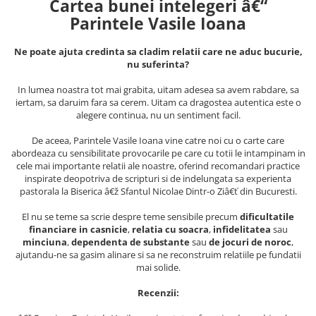
Cartea bunei intelegeri â€“
Masaj
Parintele Vasile Ioana
MedConnect
Ne poate ajuta credinta sa cladim relatii care ne aduc bucurie,
Medicina & Farmacie
nu suferinta?
Medicina Pentru Toti
In lumea noastra tot mai grabita, uitam adesea sa avem rabdare, sa
SealfHealing
iertam, sa daruim fara sa cerem. Uitam ca dragostea autentica este o
alegere continua, nu un sentiment facil.
Sport
Starea de bine
De aceea, Parintele Vasile Ioana vine catre noi cu o carte care
abordeaza cu sensibilitate provocarile pe care cu totii le intampinam in
Terapii Alternative
cele mai importante relatii ale noastre, oferind recomandari practice
inspirate deopotriva de scripturi si de indelungata sa experienta
AudioBook
pastorala la Biserica â€ž Sfantul Nicolae Dintr-o Ziâ€ť din Bucuresti.
Beletristica
El nu se teme sa scrie despre teme sensibile precum
dificultatile
Biografii, Memorii, Jurnale
financiare in casnicie
,
relatia cu soacra
,
infidelitatea
sau
minciuna
,
dependenta de substante
sau
de jocuri de noroc
,
Carti erotice
ajutandu-ne sa gasim alinare si sa ne reconstruim relatiile pe fundatii
Carti pentru Adolescenti, Young
mai solide.
Adult
Recenzii:
Crime, Thriller, Mistery