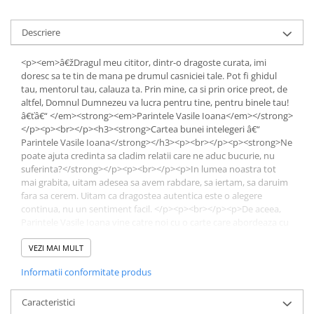
Povesti ilustrate
Povesti - Basme - Legende
Descriere
Realitatea Augmentata
<p><em>â€žDragul meu cititor, dintr-o dragoste curata, imi
Religie pentru copii
doresc sa te tin de mana pe drumul casniciei tale. Pot fi ghidul
tau, mentorul tau, calauza ta. Prin mine, ca si prin orice preot, de
ScienceConnection
altfel, Domnul Dumnezeu va lucra pentru tine, pentru binele tau!
â€ťâ€“ </em><strong><em>Parintele Vasile Ioana</em></strong>
TP ROLL
</p><p><br></p><h3><strong>Cartea bunei intelegeri â€“
Ceai si Cafea
Parintele Vasile Ioana</strong></h3><p><br></p><p><strong>Ne
poate ajuta credinta sa cladim relatii care ne aduc bucurie, nu
Cafea
suferinta?</strong></p><p><br></p><p>In lumea noastra tot
Cafea terapeutica
mai grabita, uitam adesea sa avem rabdare, sa iertam, sa daruim
fara sa cerem. Uitam ca dragostea autentica este o alegere
Ceai
continua, nu un sentiment facil. </p><p><br></p><p>De aceea,
Parintele Vasile Ioana vine catre noi cu o carte care abordeaza cu
Dezvoltare Personala
sensibilitate provocarile pe care cu totii le intampinam in cele mai
BUSINESS
importante relatii ale noastre, oferind recomandari practice
VEZI MAI MULT
inspirate deopotriva de scripturi si de indelungata sa experienta
Carti de joc
Informatii conformitate produs
pastorala la Biserica â€ž Sfantul Nicolae Dintr-o Ziâ€ť din
Dezvoltare Personala Adulti
Bucuresti.</p><p>&nbsp;</p><p>El nu se teme sa scrie despre
teme sensibile precum <strong>dificultatile financiare in
Caracteristici
Dezvoltare Profesionala