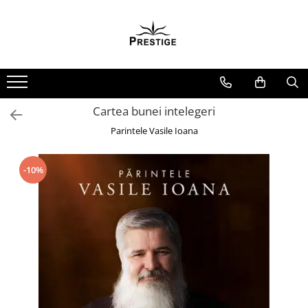
Toate Produsele
Noutati
Promotii
Pachete Speciale Carti
Cartea bunei intelegeri
Spiritualitate - Ezoterism
Parintele Vasile Ioana
AngelConnection
Arte Divinatorii
-10%
Astrologie
Chiromantie
Dezvoltare Spirituala
KidConnection
Minte Corp
New Illuminati Files