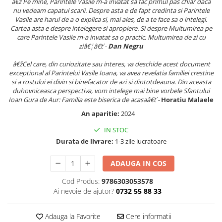
â€ž Pe mine, Parintele Vasile m-a invatat sa fac primul pas chiar daca
Literatura Romana
nu vedeam capatul scarii. Despre asta e de fapt credinta si Parintele
Vasile are harul de a o explica si, mai ales, de a te face sa o intelegi.
Literatura Universala
Cartea asta e despre intelegere si apropiere. Si despre Multumirea pe
Poezie
care Parintele Vasile m-a invatat sa o practic. Multumirea de zi cu
ziâ€¦â€ť -
Dan Negru
Romane de dragoste, Carti
romantice
â€žCel care, din curiozitate sau interes, va deschide acest document
exceptional al Parintelui Vasile Ioana, va avea revelatia familiei crestine
Senzatii/Dragoste
si a rostului ei divin si binefacator de azi si dintotdeauna. Din aceasta
duhovniceasca perspectiva, vom intelege mai bine vorbele Sfantului
Senzatii/Erotic
Ioan Gura de Aur: Familia este biserica de acasaâ€ť -
Horatiu Malaele
Senzatii/Suspans
An aparitie:
2024
Senzatii/Thriller
IN STOC
SF & Fantasy
Durata de livrare:
1-3 zile lucratoare
Teatru
ADAUGA IN COS
Teens Book Club
Cod Produs:
9786303053578
Umor
Ai nevoie de ajutor?
0732 55 88 33
Birotica & Papetarie
Adezivi si benzi adezive
Adauga la Favorite
Cere informatii