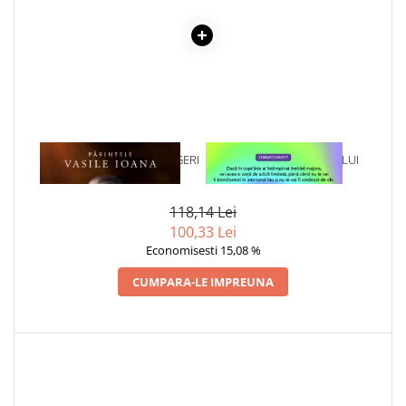
COLOREAZA CU PRIETENII
De colorat
Pot desena minunat
Sa coloram cu Nicol
Carti educative
Codul copiilor de succes
1 x CARTEA BUNEI INTELEGERI
1 x VINDECAREA COPILULUI
Copii 0-7 ani
INTERIOR
Clubul Premiantilor
118,14 Lei
Super pitici 2-5 ani
100,33 Lei
Culegeri Auxiliare
Economisesti 15,08 %
Dezvoltare personala
CUMPARA-LE IMPREUNA
Dictionare
Enciclopedii
Kids Book Club
Legende istorice
Literatura Scolara