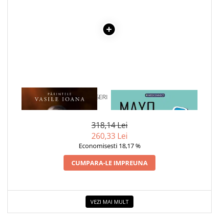
Elevi de 10 plus
Lecturi Scolare
Lumea Copilariei
Ma pregatesc pentru scoala
Manuale - Carte Scolara
Clasa a II-a
1 x CARTEA BUNEI INTELEGERI
1 x MAYO CLINIC. CARTEA
Clasa a III-a
ESENTIALA DESPRE DIABETUL
Clasa a IV-a
ZAHARAT
Clasa a V-a
318,14 Lei
260,33 Lei
Clasa a VI-a
Economisesti 18,17 %
Clasa a VII-a
Clasa a VIII-a
CUMPARA-LE IMPREUNA
Clasa I
Clasa pregatitoare
Limbi Straine
VEZI MAI MULT
Povesti