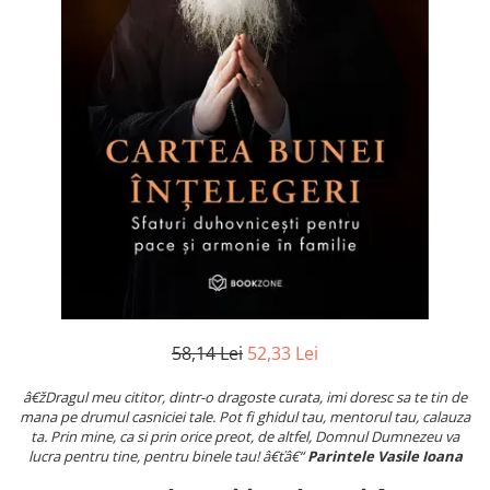
Numerologie
Paranormal
Parapsihologie
Ramtha
Audiobook
ReConnect
Religie
Crestinism
ScienceConnection
SelfConnect
SelfHealing
58,14 Lei
52,33 Lei
Vindecare Spirituala
â€žDragul meu cititor, dintr-o dragoste curata, imi doresc sa te tin de
Sanatate
mana pe drumul casniciei tale. Pot fi ghidul tau, mentorul tau, calauza
Diete
ta. Prin mine, ca si prin orice preot, de altfel, Domnul Dumnezeu va
lucra pentru tine, pentru binele tau! â€ťâ€“
Parintele Vasile Ioana
Gastronomik