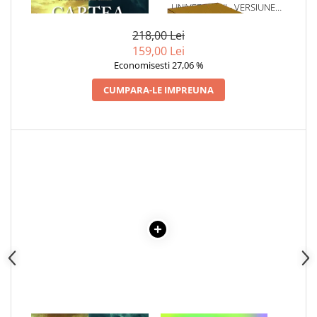
UNIVERSULUI - VERSIUNE
Articole Birotica
ORIGINALA DIN 1939.
Accesorii Arhivare
VOLUMELE I-III. CUTIE DE
218,00 Lei
COLECTIE -SCARLAT
Calculator
159,00 Lei
DEMETRESCU
Economisesti 27,06 %
Hartie si Accesorii
Instrumente de scris
CUMPARA-LE IMPREUNA
Organizare si Arhivare
Seturi birotica
Articole scolare
Arta
Caiete si Carnetele scolare
Coperti, Mape, Etichete
Ghiozdane si Penare scolare
Instrumente de scris
Instrumente si Truse Geometrie
Seturi scolare
Calculator
Consumabile & Accesorii