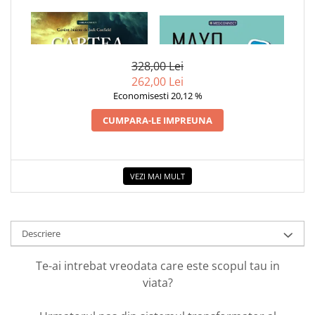
COLOREAZA CU PRIETENII
1 x CARTEA DESTINELOR
1 x MAYO CLINIC. CARTEA
De colorat
ESENTIALA DESPRE DIABETUL
Pot desena minunat
ZAHARAT
Sa coloram cu Nicol
328,00 Lei
262,00 Lei
Carti educative
Economisesti 20,12 %
Codul copiilor de succes
CUMPARA-LE IMPREUNA
Copii 0-7 ani
Clubul Premiantilor
Super pitici 2-5 ani
VEZI MAI MULT
Culegeri Auxiliare
Dezvoltare personala
Dictionare
Descriere
Enciclopedii
Te-ai intrebat vreodata care este scopul tau in
Kids Book Club
viata?
Legende istorice
Literatura Scolara