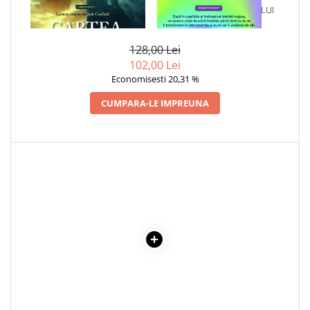
1 x CARTEA DESTINELOR
1 x VINDECAREA COPILULUI
Cadouri
INTERIOR
Carti in dar
128,00 Lei
Carti pentru copii
102,00 Lei
Beletristica
Economisesti 20,31 %
Literatura Romana
CUMPARA-LE IMPREUNA
Literatura Universala
Poezie
SF & Fantasy
Carte Prescolara, Joc
Carti cartonate
Descopera lumea
Descopera si invata
Din ograda
Povesti pe roti
Primele notiuni
Carti de colorat