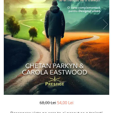
Numerologie
Paranormal
Parapsihologie
Ramtha
Audiobook
ReConnect
Religie
Crestinism
ScienceConnection
SelfConnect
SelfHealing
Vindecare Spirituala
Sanatate
Diete
68,00 Lei
54,00 Lei
Gastronomik