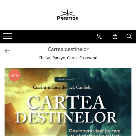
Toate Produsele
Noutati
Promotii
Pachete Speciale Carti
Cartea destinelor
Spiritualitate - Ezoterism
Chetan Parkyn, Carola Eastwood
AngelConnection
Arte Divinatorii
-21%
Astrologie
Chiromantie
Dezvoltare Spirituala
KidConnection
Minte Corp
New Illuminati Files