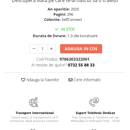
Descopera viata pe care te-ai nascut sa o traiesti
Masaj
An aparitie:
2025
MedConnect
Pagini:
296
Colectie:
SelfConnect
Medicina & Farmacie
IN STOC
Medicina Pentru Toti
Durata de livrare:
1-3 zile lucratoare
SealfHealing
ADAUGA IN COS
Sport
Starea de bine
Cod Produs:
9786303322001
Ai nevoie de ajutor?
0732 55 88 33
Terapii Alternative
AudioBook
Adauga la Favorite
Cere informatii
Beletristica
Biografii, Memorii, Jurnale
Carti erotice
Carti pentru Adolescenti, Young
Transport International
Suport Telefonic Dedicat
Adult
Costul exact al transportului va fi
Poți Comanda și Telefonic sau pe
comunicat după plasarea comenzii.
WhatsApp în Intervalul 9:00 - 18:00
Crime, Thriller, Mistery