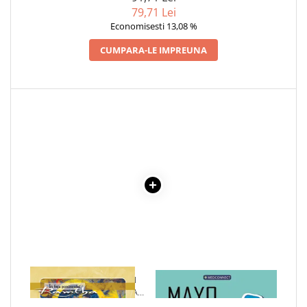
79,71 Lei
Cadouri
Economisesti 13,08 %
Carti in dar
CUMPARA-LE IMPREUNA
Carti pentru copii
Beletristica
Literatura Romana
Literatura Universala
Poezie
SF & Fantasy
Carte Prescolara, Joc
Carti cartonate
Descopera lumea
Descopera si invata
Din ograda
Povesti pe roti
Primele notiuni
1 x CHEIA MAESTRULUI
1 x MAYO CLINIC. CARTEA
PENTRU MANIPULAREA
ESENTIALA DESPRE DIABETUL
Carti de colorat
TIMPULUI
ZAHARAT