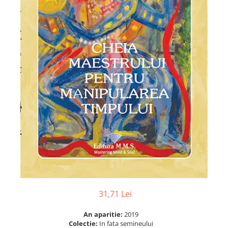
Numerologie
Paranormal
Parapsihologie
Ramtha
Audiobook
ReConnect
Religie
Crestinism
ScienceConnection
SelfConnect
SelfHealing
Vindecare Spirituala
Sanatate
31,71 Lei
Diete
An aparitie:
2019
Gastronomik
Colectie:
In fata semineului