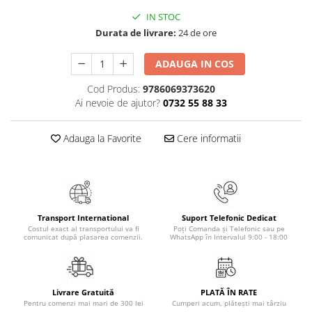
Masaj
IN STOC
MedConnect
Durata de livrare:
24 de ore
Medicina & Farmacie
ADAUGA IN COS
Medicina Pentru Toti
Cod Produs:
9786069373620
SealfHealing
Ai nevoie de ajutor?
0732 55 88 33
Sport
Adauga la Favorite
Cere informatii
Starea de bine
Terapii Alternative
AudioBook
Beletristica
Biografii, Memorii, Jurnale
Transport International
Suport Telefonic Dedicat
Costul exact al transportului va fi
Poți Comanda și Telefonic sau pe
comunicat după plasarea comenzii.
WhatsApp în Intervalul 9:00 - 18:00
Carti erotice
Carti pentru Adolescenti, Young
Adult
Livrare Gratuită
PLATĂ ÎN RATE
Crime, Thriller, Mistery
Pentru comenzi mai mari de 300 lei
Cumperi acum, plătești mai târziu