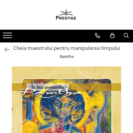
Toate Produsele
Noutati
Promotii
Pachete Speciale Carti
Cheia maestrului pentru manipularea timpului
Spiritualitate - Ezoterism
Ramtha
AngelConnection
Arte Divinatorii
Astrologie
Chiromantie
Dezvoltare Spirituala
KidConnection
Minte Corp
New Illuminati Files