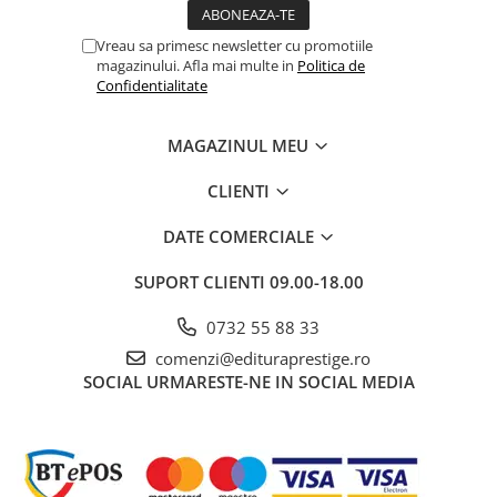
Dezvoltarea Afacerilor
Vreau sa primesc newsletter cu promotiile
Parenting & Familie
magazinului. Afla mai multe in
Politica de
Confidentialitate
Psihologie, Psihanaliza
PSYCONNECT
MAGAZINUL MEU
Sexualitate
CLIENTI
Istorie
Istorie & Filosofie
DATE COMERCIALE
Istorii Secrete
SUPORT CLIENTI
09.00-18.00
Mituri si Legende
0732 55 88 33
Tot Adevarul
comenzi@edituraprestige.ro
Jocuri
SOCIAL
URMARESTE-NE IN SOCIAL MEDIA
Casute de papusi si mobilier
Creativitate
Educative
BrainBox