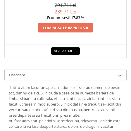
COLOREAZA CU PRIETENII
291,71 Lei
239,71 Lei
De colorat
Economisesti 17,83 %
Pot desena minunat
Sa coloram cu Nicol
CUMPARA-LE IMPREUNA
Carti educative
Codul copiilor de succes
VEZI MAI MULT
Copii 0-7 ani
Clubul Premiantilor
Super pitici 2-5 ani
Descriere
Culegeri Auxiliare
Dezvoltare personala
„Intr-o zi am facut un apel al natiunilor – si erau oameni de peste
tot, dar nu de aici. Si in ciuda a ceea ce se numeste bariera de
Dictionare
limbaj si bariera culturala, ei s-au simtit acasa aici, au inteles si au
Enciclopedii
facut lucrarea in mod superb. Si niciodata n-a trebuit sa-i scot din
veceuri sau de prin tufisuri sau din masina, pentru ca au venit
Kids Book Club
prea departe si au trecut prin prea multe.
Au fost adevarati pelerini si, intotdeauna, adevaratul pelerin este
Legende istorice
cel care isi va lasa deoparte starea de om de dragul invataturii
Literatura Scolara