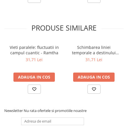
Povesti ilustrate
Povesti - Basme - Legende
Realitatea Augmentata
PRODUSE SIMILARE
Religie pentru copii
ScienceConnection
Vieti paralele: fluctuatii in
Schimbarea liniei
TP ROLL
campul cuantic - Ramtha
temporale a destinului
Ceai si Cafea
nostru
31,71 Lei
31,71 Lei
Cafea
Cafea terapeutica
ADAUGA IN COS
ADAUGA IN COS
Ceai
Dezvoltare Personala
BUSINESS
Carti de joc
Newsletter
Nu rata ofertele si promotiile noastre
Dezvoltare Personala Adulti
Dezvoltare Profesionala