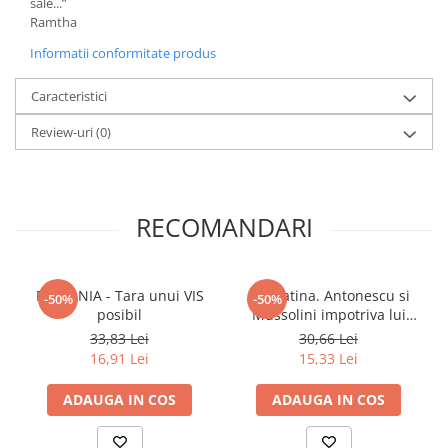
sale...”
Ramtha
Elevi de 10 plus
Informatii conformitate produs
Lecturi Scolare
Lumea Copilariei
Caracteristici
Ma pregatesc pentru scoala
Review-uri
(0)
Manuale - Carte Scolara
Clasa a II-a
Clasa a III-a
RECOMANDARI
Clasa a IV-a
Clasa a V-a
Clasa a VI-a
ROMANIA - Tara unui VIS
Axa Latina. Antonescu si
-50%
-50%
Clasa a VII-a
posibil
Mussolini impotriva lui
Clasa a VIII-a
Hitler
33,83 Lei
30,66 Lei
Clasa I
16,91 Lei
15,33 Lei
Clasa pregatitoare
ADAUGA IN COS
ADAUGA IN COS
Limbi Straine
Povesti