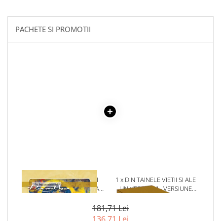
Literatura Romana
Literatura Universala
PACHETE SI PROMOTII
Poezie
Romane de dragoste, Carti
romantice
Senzatii/Dragoste
Senzatii/Erotic
Senzatii/Suspans
Senzatii/Thriller
SF & Fantasy
Teatru
Teens Book Club
1 x CHEIA MAESTRULUI
1 x DIN TAINELE VIETII SI ALE
Umor
PENTRU MANIPULAREA
UNIVERSULUI - VERSIUNE
TIMPULUI
ORIGINALA DIN 1939.
Birotica & Papetarie
VOLUMELE I-III. CUTIE DE
181,71 Lei
Adezivi si benzi adezive
COLECTIE -SCARLAT
136,71 Lei