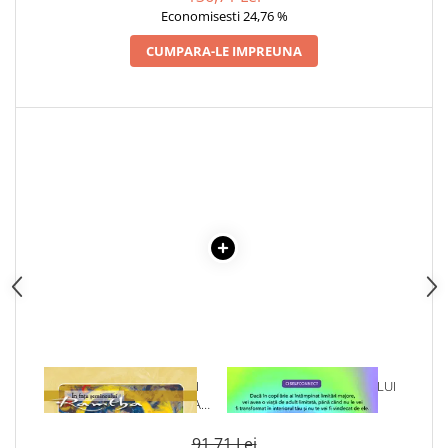
DEMETRESCU
Articole Birotica
Economisesti 24,76 %
Accesorii Arhivare
CUMPARA-LE IMPREUNA
Calculator
Hartie si Accesorii
Instrumente de scris
Organizare si Arhivare
Seturi birotica
Articole scolare
Arta
Caiete si Carnetele scolare
Coperti, Mape, Etichete
Ghiozdane si Penare scolare
Instrumente de scris
Instrumente si Truse Geometrie
Seturi scolare
1 x CHEIA MAESTRULUI
1 x VINDECAREA COPILULUI
PENTRU MANIPULAREA
INTERIOR
Calculator
TIMPULUI
Consumabile & Accesorii
91,71 Lei