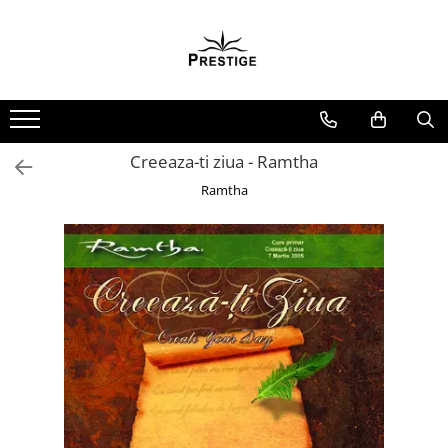
Toate Produsele
Noutati
Promotii
Pachete Speciale Carti
Creeaza-ti ziua - Ramtha
Spiritualitate - Ezoterism
Ramtha
AngelConnection
Arte Divinatorii
Astrologie
Chiromantie
Dezvoltare Spirituala
KidConnection
Minte Corp
New Illuminati Files