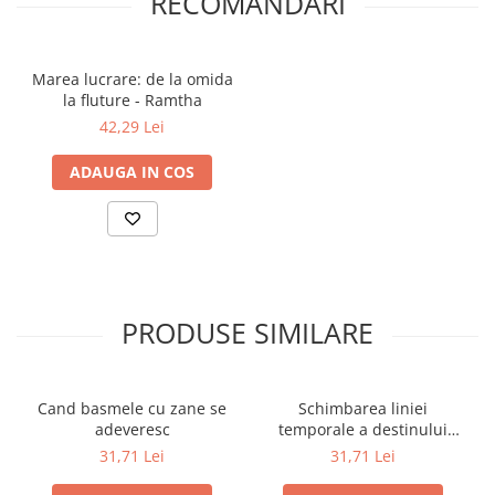
RECOMANDARI
Articole Birotica
Accesorii Arhivare
Calculator
Marea lucrare: de la omida
la fluture - Ramtha
Hartie si Accesorii
42,29 Lei
Instrumente de scris
Organizare si Arhivare
ADAUGA IN COS
Seturi birotica
Articole scolare
Arta
Caiete si Carnetele scolare
Coperti, Mape, Etichete
PRODUSE SIMILARE
Ghiozdane si Penare scolare
Instrumente de scris
Instrumente si Truse Geometrie
Cand basmele cu zane se
Schimbarea liniei
Seturi scolare
adeveresc
temporale a destinului
nostru
Calculator
31,71 Lei
31,71 Lei
Consumabile & Accesorii