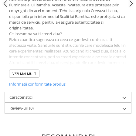
Literatura Romana
Iluminare a lui Ramtha. Aceasta invatatura este protejata prin
copyright din acel moment. Tehnica originala Creeaza-ti ziua,
Literatura Universala
disponibila prin intermediul Scolii lui Ramtha, este protejata si ca
Poezie
marca de serviciu, pentru a-i asigura autenticitatea si
originalitatea.
Romane de dragoste, Carti
Ce inseamna sa-ti creezi ziua?
romantice
Fizica cuantica sugereaza ca ceea ce gandesti conteaza. Iti
afecteaza viata. Gandurile sunt structurile care modeleaza felul in
Senzatii/Dragoste
care experimentezi realitatea. Atunci cand iti creezi ziua, daca ai o
Senzatii/Erotic
intentie concentrata, poti sa creezi experientele pe care le doresti.
Atunci cand iti creezi ziua, observi gandurile care devin formele in
Senzatii/Suspans
care se asează realitatea.
„O oala cuantica la care te uiti nu fierbe niciodata, daca o observi
VEZI MAI MULT
Senzatii/Thriller
ca nu fierbe. O oala cuantica la care te uiti fierbe, daca o observi
Informatii conformitate produs
SF & Fantasy
ca fierbe. O oala cuantica la care te uiti fierbe chiar si pe o bucata
de gheata, daca o observi ca fierbe.”
Teatru
Fred Alan Wolf, autorul cartii Dr. Quantum (Ed. Prestige)
Caracteristici
Teens Book Club
Review-uri
(0)
Umor
Birotica & Papetarie
Adezivi si benzi adezive