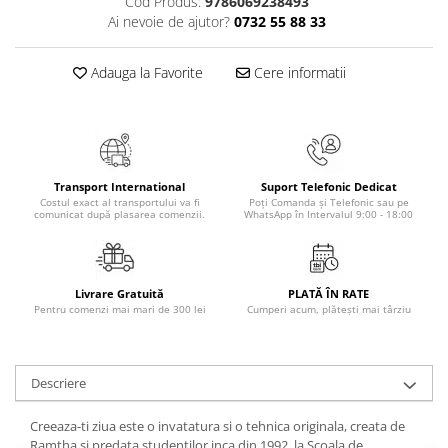
Cod Produs:
9786069238493
Masaj
Ai nevoie de ajutor?
0732 55 88 33
MedConnect
Adauga la Favorite
Cere informatii
Medicina & Farmacie
Medicina Pentru Toti
SealfHealing
Sport
Transport International
Suport Telefonic Dedicat
Starea de bine
Costul exact al transportului va fi
Poți Comanda și Telefonic sau pe
comunicat după plasarea comenzii.
WhatsApp în Intervalul 9:00 - 18:00
Terapii Alternative
AudioBook
Beletristica
Livrare Gratuită
PLATĂ ÎN RATE
Pentru comenzi mai mari de 300 lei
Cumperi acum, plătești mai târziu
Biografii, Memorii, Jurnale
Carti erotice
Carti pentru Adolescenti, Young
Descriere
Adult
Creeaza-ti ziua este o invatatura si o tehnica originala, creata de
Crime, Thriller, Mistery
Ramtha si predata studentilor inca din 1992, la Scoala de