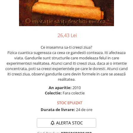
Numerologie
Paranormal
Parapsihologie
Ramtha
26,43 Lei
Audiobook
Ce inseamna sa-ti creezi ziua?
ReConnect
Fizica cuantica sugereaza ca ceea ce gandesti conteaza. Iti afecteaza
Religie
viata. Gandurile sunt structurile care modeleaza felul in care
experimentezi realitatea. Atunci cand iti creezi ziua, daca ai o intentie
Crestinism
concentrata, poti sa creezi experientele pe care le doresti. Atunci cand
iti creezi ziua, observi gandurile care devin formele in care se asează
ScienceConnection
realitatea.
SelfConnect
An aparitie:
2010
SelfHealing
Colectie:
Fara colectie
Vindecare Spirituala
STOC EPUIZAT
Durata de livrare:
24 de ore
Sanatate
Diete
ALERTA STOC
Gastronomik