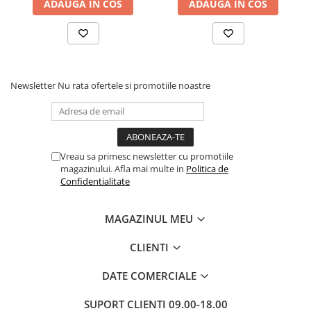
ADAUGA IN COS
ADAUGA IN COS
Cadouri
Carti in dar
Carti pentru copii
Beletristica
Newsletter
Nu rata ofertele si promotiile noastre
Literatura Romana
Literatura Universala
Poezie
SF & Fantasy
Vreau sa primesc newsletter cu promotiile
Carte Prescolara, Joc
magazinului. Afla mai multe in
Politica de
Confidentialitate
Carti cartonate
Descopera lumea
MAGAZINUL MEU
Descopera si invata
Din ograda
CLIENTI
Povesti pe roti
DATE COMERCIALE
Primele notiuni
Carti de colorat
SUPORT CLIENTI
09.00-18.00