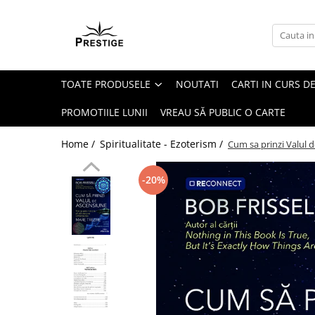
Toate Produsele
Noutati
TOATE PRODUSELE
NOUTATI
CARTI IN CURS DE
Promotii
Pachete Speciale Carti
PROMOTIILE LUNII
VREAU SĂ PUBLIC O CARTE
Spiritualitate - Ezoterism
Home /
Spiritualitate - Ezoterism /
Cum sa prinzi Valul 
AngelConnection
Arte Divinatorii
-20%
Astrologie
Chiromantie
Dezvoltare Spirituala
KidConnection
Minte Corp
New Illuminati Files