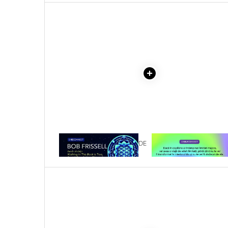
Literatura Romana
VOLUMELE I-III. CUTIE 
COLECTIE -SCARLAT
Literatura Universala
DEMETRESCU
Poezie
Romane de dragoste, Carti
romantice
Senzatii/Dragoste
Senzatii/Erotic
Senzatii/Suspans
Senzatii/Thriller
SF & Fantasy
1 x CUM SA PRINZI VALUL DE
1 x VINDECAREA COPILU
ASCENSIUNE
INTERIOR
Teatru
Teens Book Club
Umor
Birotica & Papetarie
Adezivi si benzi adezive