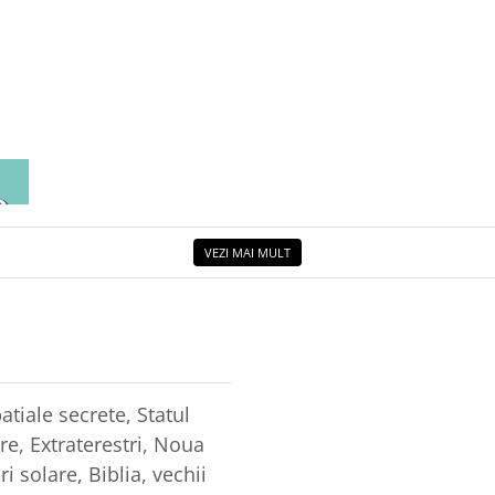
EA
ETUL
VEZI MAI MULT
tiale secrete, Statul
e, Extraterestri, Noua
i solare, Biblia, vechii