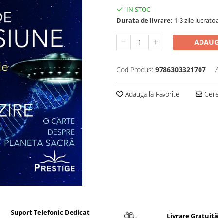
IN STOC
Durata de livrare:
1-3 zile lucrato
ADAUG
Cod Produs:
9786303321707
Adauga la Favorite
Cere 
Suport Telefonic Dedicat
Livrare Gratuită