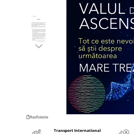
Numerologie
Paranormal
Parapsihologie
Ramtha
Audiobook
ReConnect
Religie
Crestinism
ScienceConnection
SelfConnect
SelfHealing
Vindecare Spirituala
Sanatate
Rasfoieste
Diete
Gastronomik
Transport International