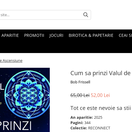
 APARITIE
PROMOTII
JOCURI
BIROTICA & PAPETARIE
CEAI S
de Ascensiune
Cum sa prinzi Valul d
Bob Frissell
65,00 Lei
52,00 Lei
Tot ce este nevoie sa s
An aparitie:
2025
Pagini:
344
Colectie:
RECONNECT