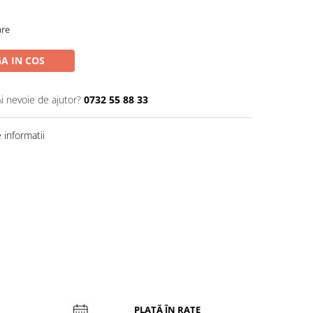
are
A IN COS
Ai nevoie de ajutor?
0732 55 88 33
informatii
PLATĂ ÎN RATE