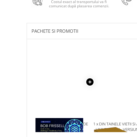
Costul exact al transportului va fi
Masaj
comunicat după plasarea comenzii.
MedConnect
Medicina & Farmacie
PACHETE SI PROMOTII
Medicina Pentru Toti
SealfHealing
Sport
Starea de bine
Terapii Alternative
AudioBook
Beletristica
Biografii, Memorii, Jurnale
Carti erotice
Carti pentru Adolescenti, Young
Adult
1 x CUM SA PRINZI VALUL DE
1 x DIN TAINELE VIETII SI
ASCENSIUNE
UNIVERSULUI - VERSIU
Crime, Thriller, Mistery
ORIGINALA DIN 1939.