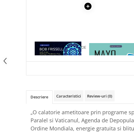
Articole Birotica
Accesorii Arhivare
Calculator
Hartie si Accesorii
Instrumente de scris
Organizare si Arhivare
1 x CUM SA PRINZI VALUL DE
1 x MAYO CLINIC. CART
Seturi birotica
ASCENSIUNE
ESENTIALA DESPRE DIAB
ZAHARAT
Articole scolare
Arta
Caiete si Carnetele scolare
Coperti, Mape, Etichete
Ghiozdane si Penare scolare
Caracteristici
Review-uri
(0)
Descriere
Instrumente de scris
Instrumente si Truse Geometrie
„O calatorie ametitoare prin programe spa
Seturi scolare
Paralel si Vaticanul, Agenda de Depopular
Calculator
Ordine Mondiala, energie gratuita si blitur
Consumabile & Accesorii