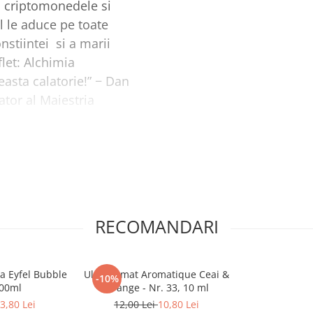
, criptomonedele si
ll le aduce pe toate
nstiintei si a marii
let: Alchimia
easta calatorie!” − Dan
ator al Maiestria
idica in mod dramatic
raieste aici. Dupa cum
t val de ascensiune si
i Treziri care
RECOMANDARI
 transformare personala
 cu Mai-Marele Sine din
a Eyfel Bubble
Ulei aromat Aromatique Ceai &
-10%
ie pentru ca planeta
00ml
Orange - Nr. 33, 10 ml
3,80 Lei
12,00 Lei
10,80 Lei
erioara, cat si fortele