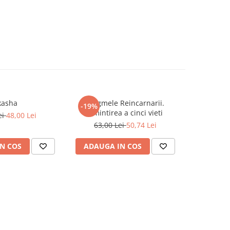
kasha
Enigmele Reincarnarii.
Raspunsur
-19%
-20%
Amintirea a cinci vieti
ei
48,00 Lei
63,00 Lei
50,74 Lei
69,0
N COS
ADAUGA IN COS
ADAUG