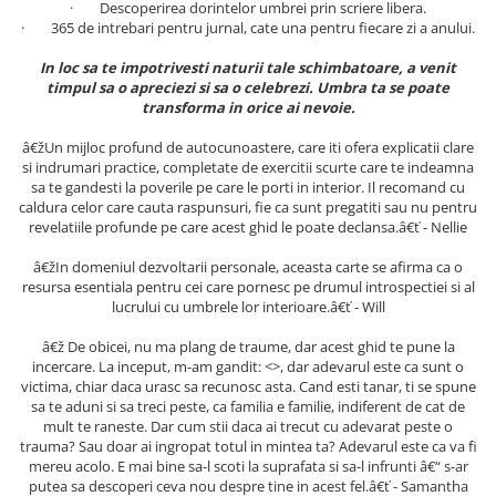
· Descoperirea dorintelor umbrei prin scriere libera.
Povesti ilustrate
· 365 de intrebari pentru jurnal, cate una pentru fiecare zi a anului.
Povesti - Basme - Legende
In loc sa te impotrivesti naturii tale schimbatoare, a venit
Realitatea Augmentata
timpul sa o apreciezi si sa o celebrezi. Umbra ta se poate
transforma in orice ai nevoie.
Religie pentru copii
ScienceConnection
â€žUn mijloc profund de autocunoastere, care iti ofera explicatii clare
si indrumari practice, completate de exercitii scurte care te indeamna
TP ROLL
sa te gandesti la poverile pe care le porti in interior. Il recomand cu
caldura celor care cauta raspunsuri, fie ca sunt pregatiti sau nu pentru
revelatiile profunde pe care acest ghid le poate declansa.â€ť - Nellie
â€žIn domeniul dezvoltarii personale, aceasta carte se afirma ca o
resursa esentiala pentru cei care pornesc pe drumul introspectiei si al
lucrului cu umbrele lor interioare.â€ť - Will
â€ž De obicei, nu ma plang de traume, dar acest ghid te pune la
incercare. La inceput, m-am gandit: <
>, dar adevarul este ca sunt o
victima, chiar daca urasc sa recunosc asta. Cand esti tanar, ti se spune
sa te aduni si sa treci peste, ca familia e familie, indiferent de cat de
mult te raneste. Dar cum stii daca ai trecut cu adevarat peste o
trauma? Sau doar ai ingropat totul in mintea ta? Adevarul este ca va fi
mereu acolo. E mai bine sa-l scoti la suprafata si sa-l infrunti â€“ s-ar
putea sa descoperi ceva nou despre tine in acest fel.â€ť - Samantha