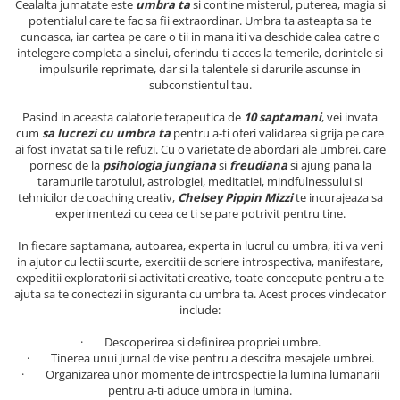
Cealalta jumatate este
umbra ta
si contine misterul, puterea, magia si
potentialul care te fac sa fii extraordinar. Umbra ta asteapta sa te
Elevi de 10 plus
cunoasca, iar cartea pe care o tii in mana iti va deschide calea catre o
Lecturi Scolare
intelegere completa a sinelui, oferindu-ti acces la temerile, dorintele si
Lumea Copilariei
impulsurile reprimate, dar si la talentele si darurile ascunse in
subconstientul tau.
Ma pregatesc pentru scoala
Pasind in aceasta calatorie terapeutica de
10 saptamani
, vei invata
Manuale - Carte Scolara
cum
sa lucrezi cu umbra ta
pentru a-ti oferi validarea si grija pe care
ai fost invatat sa ti le refuzi. Cu o varietate de abordari ale umbrei, care
Clasa a II-a
pornesc de la
psihologia jungiana
si
freudiana
si ajung pana la
Clasa a III-a
taramurile tarotului, astrologiei, meditatiei, mindfulnessului si
tehnicilor de coaching creativ,
Chelsey Pippin Mizzi
te incurajeaza sa
Clasa a IV-a
experimentezi cu ceea ce ti se pare potrivit pentru tine.
Clasa a V-a
Clasa a VI-a
In fiecare saptamana, autoarea, experta in lucrul cu umbra, iti va veni
in ajutor cu lectii scurte, exercitii de scriere introspectiva, manifestare,
Clasa a VII-a
expeditii exploratorii si activitati creative, toate concepute pentru a te
Clasa a VIII-a
ajuta sa te conectezi in siguranta cu umbra ta. Acest proces vindecator
include:
Clasa I
Clasa pregatitoare
· Descoperirea si definirea propriei umbre.
· Tinerea unui jurnal de vise pentru a descifra mesajele umbrei.
Limbi Straine
· Organizarea unor momente de introspectie la lumina lumanarii
Povesti
pentru a-ti aduce umbra in lumina.