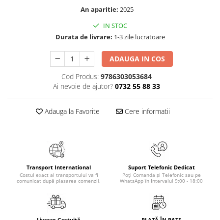
An aparitie:
2025
IN STOC
Durata de livrare:
1-3 zile lucratoare
ADAUGA IN COS
Cod Produs:
9786303053684
Ai nevoie de ajutor?
0732 55 88 33
Adauga la Favorite
Cere informatii
Transport International
Suport Telefonic Dedicat
Costul exact al transportului va fi
Poți Comanda și Telefonic sau pe
comunicat după plasarea comenzii.
WhatsApp în Intervalul 9:00 - 18:00
Livrare Gratuită
PLATĂ ÎN RATE