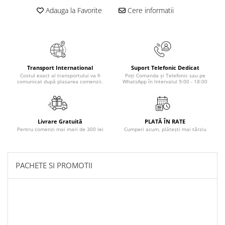
Povesti ilustrate
Adauga la Favorite
Cere informatii
Povesti - Basme - Legende
Realitatea Augmentata
Religie pentru copii
ScienceConnection
Transport International
Suport Telefonic Dedicat
Costul exact al transportului va fi
Poți Comanda și Telefonic sau pe
TP ROLL
comunicat după plasarea comenzii.
WhatsApp în Intervalul 9:00 - 18:00
Livrare Gratuită
PLATĂ ÎN RATE
Pentru comenzi mai mari de 300 lei
Cumperi acum, plătești mai târziu
PACHETE SI PROMOTII