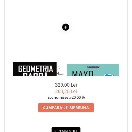
1 x GEOMETRIA SACRA SI
1 x MAYO CLINIC. CARTEA
SIMBOLISMUL SPIRITUAL.
ESENTIALA DESPRE DIABETUL
PLANUL PENTRU CREATIE
ZAHARAT
329,00 Lei
263,20 Lei
Economisesti 20,00 %
CUMPARA-LE IMPREUNA
VEZI MAI MULT