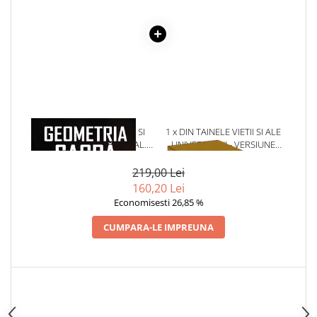
1 x GEOMETRIA SACRA SI
1 x DIN TAINELE VIETII SI ALE
SIMBOLISMUL SPIRITUAL.
UNIVERSULUI - VERSIUNE
PLANUL PENTRU CREATIE
ORIGINALA DIN 1939.
VOLUMELE I-III. CUTIE DE
219,00 Lei
COLECTIE -SCARLAT
160,20 Lei
DEMETRESCU
Economisesti 26,85 %
CUMPARA-LE IMPREUNA