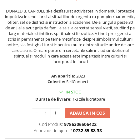
Elevi de 10 plus
DONALD B. CARROLL si-a desfasurat activitatea in domeniul protectiei
Lecturi Scolare
impotriva incendiilor si al situatiilor de urgenta ca pompier/paramedic,
ofiter, sef de district si instructor la academie. De-a lungul a peste 30
Lumea Copilariei
de ani, el a avut grija de familia sa si a cercetat sensul vietii, studiind pe
larg materiale stiintifice, spirituale si filozofice. A tinut prelegeri si a
Ma pregatesc pentru scoala
scris in permanenta pe teme metafizice, despre simbolismul culturii
Manuale - Carte Scolara
antice, si a fost ghid turistic pentru multe dintre siturile antice despre
care a scris. O mare parte din cercetarile sale includ simbolismul
Clasa a II-a
spiritual si modul in care acesta este impartasit intre culturi si
Clasa a III-a
incorporat in locuri
Clasa a IV-a
An aparitie:
2023
Clasa a V-a
Colectie:
SelfConnect
Clasa a VI-a
IN STOC
Clasa a VII-a
Durata de livrare:
1-3 zile lucratoare
Clasa a VIII-a
Clasa I
ADAUGA IN COS
Clasa pregatitoare
Cod Produs:
9786306506422
Limbi Straine
Ai nevoie de ajutor?
0732 55 88 33
Povesti