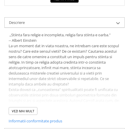
Descriere
,,Stiinta fara religie e incompleta, religia fara stiinta e oarba."
-- Albert Einstein
La un moment dat in viata noastra, ne intrebam care este scopul
nostru? Care este sensul vietii? De ce existam? Cautarea acestui
sens de catre omenire a constituit un impuls pentru stiinta si
reli!gie. In timp ce religia adopta credinta intr-o constiinta
atotcuprinzatoare, infinit mai mare, stiinta incearca sa
desluseasca misterele creatiei universului si a vietii prin
intermediul unor date strict observabile si repetabile. Ce se
intampla daca ambele au dreptate?
Exista dovezi ca ,,cunoasterea" spiritualitatii poate fi unificata cu
observatiile stiintei prin doua simboluri geometrice formate din
triunghi si arc si aspectele acestora. Autorul Carroll arata cum, de-
a lungul mileniilor, religiile au intuit importanta acestor forme si
au incorporat simbolismul lor in credintele lor, in timp ce aceleasi
VEZI MAI MULT
forme au fost gasite de stiinta moderna ca fiind esenta vietii si a
Informatii conformitate produs
cosmosului. Aceasta geometrie comuna nu este o simpla
coincidenta. In studiul simbolismului nostru colectiv prin ochii