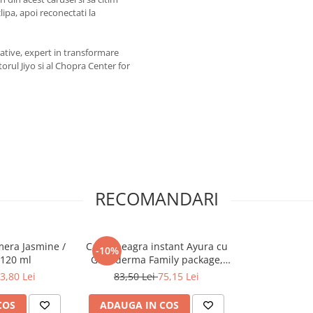
lipa, apoi reconectati la
ative, expert in transformare
rul Jiyo si al Chopra Center for
RECOMANDARI
mera Jasmine /
Cafea neagra instant Ayura cu
-10%
 120 ml
Ganoderma Family package,
100g
3,80 Lei
83,50 Lei
75,15 Lei
COS
ADAUGA IN COS