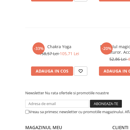
COLOREAZA CU PRIETENII
De colorat
Pot desena minunat
Sa coloram cu Nicol
Carti educative
Codul copiilor de succes
Chakra Yoga
Pendulul magic
-33%
-20%
Copii 0-7 ani
tuturor. Acc
158,57 Lei
105,71 Lei
intelepciunea
52,86 Lei
4
Clubul Premiantilor
Super pitici 2-5 ani
ADAUGA IN COS
ADAUGA IN 
Culegeri Auxiliare
Dezvoltare personala
Newsletter
Nu rata ofertele si promotiile noastre
Dictionare
Enciclopedii
Vreau sa primesc newsletter cu promotiile magazinului. Af
Kids Book Club
Legende istorice
MAGAZINUL MEU
CLIENTI
Literatura Scolara