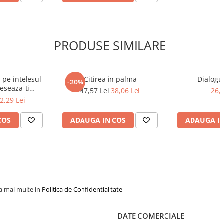
PRODUSE SIMILARE
 pe intelesul
Citirea in palma
Dialog
-20%
eseaza-ti
47,57 Lei
38,06 Lei
26
 interioara
2,29 Lei
COS
ADAUGA IN COS
ADAUGA I
la mai multe in
Politica de Confidentialitate
DATE COMERCIALE