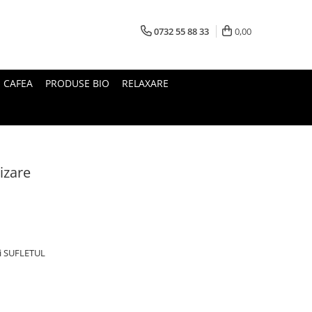
0732 55 88 33
0,00
I CAFEA
PRODUSE BIO
RELAXARE
izare
si SUFLETUL