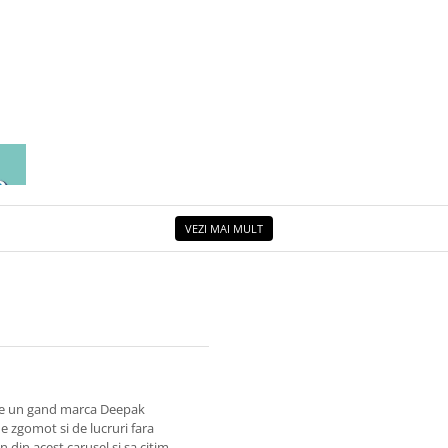
EA
ETUL
VEZI MAI MULT
ate un gand marca Deepak
de zgomot si de lucruri fara
 din acest carusel si sa citim