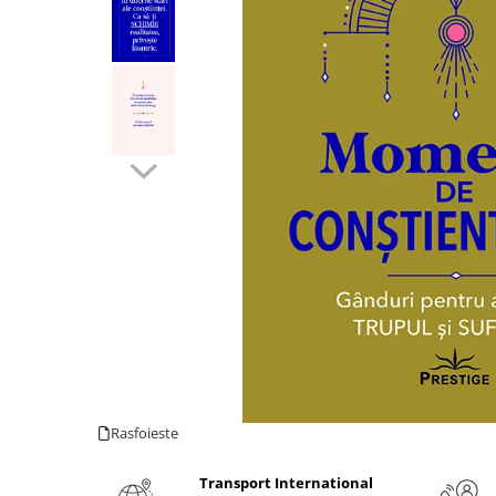
Numerologie
Paranormal
Parapsihologie
Ramtha
Audiobook
ReConnect
Religie
Crestinism
ScienceConnection
SelfConnect
SelfHealing
Vindecare Spirituala
Sanatate
Rasfoieste
Diete
Gastronomik
Transport International