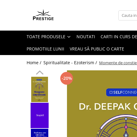
Toate Produsele
Noutati
TOATE PRODUSELE
NOUTATI
CARTI IN CURS DE
Promotii
Pachete Speciale Carti
PROMOTIILE LUNII
VREAU SĂ PUBLIC O CARTE
Spiritualitate - Ezoterism
Home /
Spiritualitate - Ezoterism /
Momente de constie
AngelConnection
Arte Divinatorii
-20%
Astrologie
Chiromantie
Dezvoltare Spirituala
KidConnection
Minte Corp
New Illuminati Files