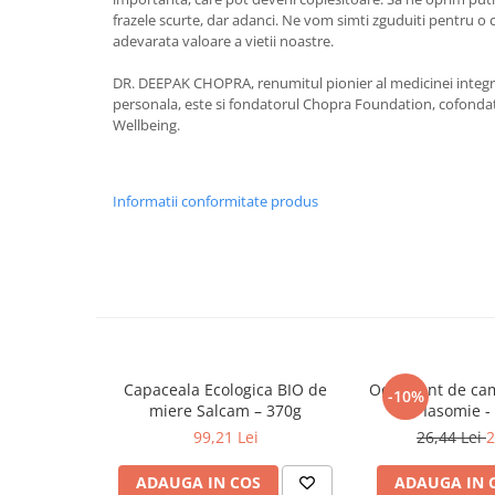
frazele scurte, dar adanci. Ne vom simti zguduiti pentru o c
Cadouri
adevarata valoare a vietii noastre.
Carti in dar
DR. DEEPAK CHOPRA, renumitul pionier al medicinei integr
Carti pentru copii
personala, este si fondatorul Chopra Foundation, cofondato
Beletristica
Wellbeing.
Literatura Romana
Literatura Universala
Informatii conformitate produs
Poezie
SF & Fantasy
Carte Prescolara, Joc
Carti cartonate
Descopera lumea
Descopera si invata
Din ograda
Capaceala Ecologica BIO de
Odorizant de ca
-10%
miere Salcam – 370g
Iasomie -
Povesti pe roti
99,21 Lei
26,44 Lei
2
Primele notiuni
Carti de colorat
ADAUGA IN COS
ADAUGA IN 