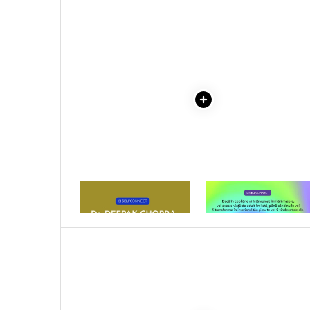
Literatura Romana
VOLUMELE I-III. CUTIE 
COLECTIE -SCARLAT
Literatura Universala
DEMETRESCU
Poezie
Romane de dragoste, Carti
romantice
Senzatii/Dragoste
Senzatii/Erotic
Senzatii/Suspans
Senzatii/Thriller
SF & Fantasy
1 x MOMENTE DE
1 x VINDECAREA COPILU
CONSTIENTIZARE
INTERIOR
Teatru
Teens Book Club
Umor
Birotica & Papetarie
Adezivi si benzi adezive