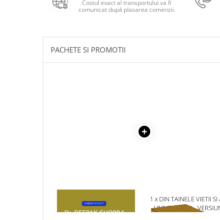
Costul exact al transportului va fi
Masaj
comunicat după plasarea comenzii.
MedConnect
Medicina & Farmacie
PACHETE SI PROMOTII
Medicina Pentru Toti
SealfHealing
Sport
Starea de bine
Terapii Alternative
AudioBook
Beletristica
Biografii, Memorii, Jurnale
Carti erotice
Carti pentru Adolescenti, Young
Adult
1 x MOMENTE DE
1 x DIN TAINELE VIETII SI
CONSTIENTIZARE
UNIVERSULUI - VERSIU
Crime, Thriller, Mistery
ORIGINALA DIN 1939.