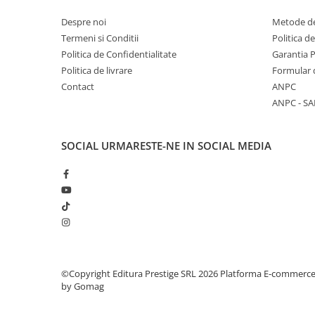
Elevi de 10 plus
Despre noi
Metode de
Termeni si Conditii
Politica d
Lecturi Scolare
Politica de Confidentialitate
Garantia 
Lumea Copilariei
Politica de livrare
Formular 
Ma pregatesc pentru scoala
Contact
ANPC
Manuale - Carte Scolara
ANPC - SA
Clasa a II-a
Clasa a III-a
SOCIAL
URMARESTE-NE IN SOCIAL MEDIA
Clasa a IV-a
Clasa a V-a
Clasa a VI-a
Clasa a VII-a
Clasa a VIII-a
Clasa I
Clasa pregatitoare
©Copyright Editura Prestige SRL 2026
Platforma E-commerc
by Gomag
Limbi Straine
Povesti