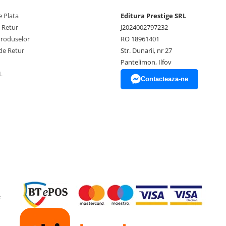
 Plata
Editura Prestige SRL
e Retur
J2024002797232
Produselor
RO 18961401
de Retur
Str. Dunarii, nr 27
Pantelimon, Ilfov
L
Contacteaza-ne
e