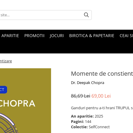
 APARITIE
PROMOTII
JOCURI
BIROTICA & PAPETARIE
CEAI S
ntizare
Momente de constient
Dr. Deepak Chopra
86,69 Lei
69,00 Lei
Ganduri pentru a-ti hrani TRUPUL 
An aparitie:
2025
Pagini:
144
Colectie:
SelfConnect