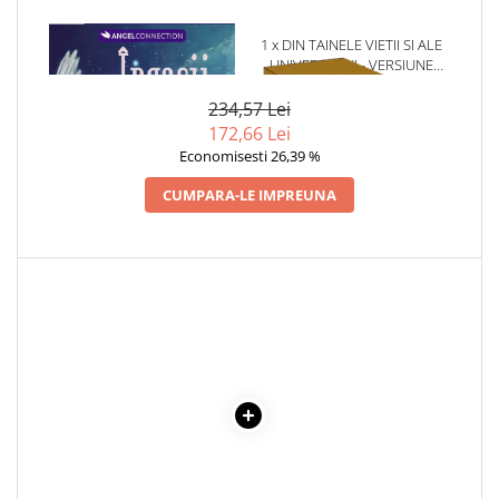
1 x INGERII INDIGO, CARTI
1 x DIN TAINELE VIETII SI ALE
ORACOL
UNIVERSULUI - VERSIUNE
ORIGINALA DIN 1939.
VOLUMELE I-III. CUTIE DE
234,57 Lei
COLECTIE -SCARLAT
172,66 Lei
DEMETRESCU
Economisesti 26,39 %
CUMPARA-LE IMPREUNA