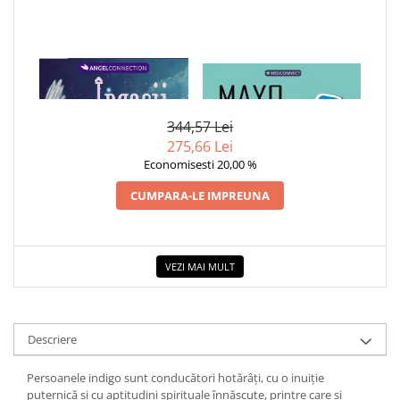
1 x INGERII INDIGO, CARTI
1 x MAYO CLINIC. CARTEA
ORACOL
ESENTIALA DESPRE DIABETUL
ZAHARAT
344,57 Lei
275,66 Lei
Economisesti 20,00 %
CUMPARA-LE IMPREUNA
VEZI MAI MULT
Descriere
Persoanele indigo sunt conducători hotărâţi, cu o inuiţie
puternică şi cu aptitudini spirituale înnăscute, printre care şi