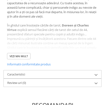
capacitatea de a recunoaşte adevărul. Cu toate acestea, în
această lume complicată, chiar şi persoanele indigo au nevoie de
ajutor în a şti ce pas să facă mai departe, în misiunea lor, în reiaţii
şi în alte domenii ale vieţii.
În ghidul care însoţeşte cărţile de tarot,
Doreen şi Charles
Virtue
explică sensul fiecărei cărţi de tarot din setul de 44,
prezentând sfaturi speciale pentru copiii şi adulţii indigo...
împreună cu părinţii şi învăţătorii acestora. Fiecare dintre cele 44
de cărţi minunat ilustrate conţine un mesaj special de la îngeri.
Ghidul care le însoţeşte explică semnificaţiile într-un mod simplu
şi la subiect – la urma urmei, persoanele indigo au o misiune şi nu
au timp de pierdut!
VEZI MAI MULT
Informatii conformitate produs
Toţi îngerii lucrează cu persoanele indigo, însă
Arhanghelul
Metatron
este îndeosebi concentrat pe acest grup şi ajuta
oamenii să îşi păstreze vii şi să îşi rafineze darurile spirituale
Caracteristici
naturale.
Review-uri
(0)
Metatron
poate să vă ajute să treceţi de orice energii dure sau
de confuziile întâmpinate şi să vă păstraţi intact sinele cel
adevărat.