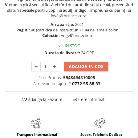
Virtue
explică sensul fiecărei cărţi de tarot din setul de 44, prezentând
Elevi de 10 plus
sfaturi speciale pentru copiii şi adulţii indigo... împreună cu părinţii şi
Lecturi Scolare
învăţătorii acestora.
Lumea Copilariei
An aparitie:
2021
Pagini:
96 (carticica de instructiuni) + 44 de lamele color
Ma pregatesc pentru scoala
Colectie:
AngelConnection
Manuale - Carte Scolara
IN STOC
Clasa a II-a
Durata de livrare:
24 ORE
Clasa a III-a
ADAUGA IN COS
Clasa a IV-a
Clasa a V-a
Cod Produs:
5948494310005
Ai nevoie de ajutor?
0732 55 88 33
Clasa a VI-a
Clasa a VII-a
Adauga la Favorite
Cere informatii
Clasa a VIII-a
Clasa I
Clasa pregatitoare
Limbi Straine
Povesti
Transport International
Suport Telefonic Dedicat