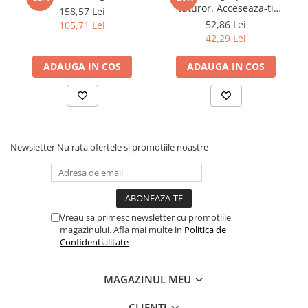
tuturor. Acceseaza-ti
158,57 Lei
intelepciunea interioara
52,86 Lei
105,71 Lei
42,29 Lei
ADAUGA IN COS
ADAUGA IN COS
Newsletter
Nu rata ofertele si promotiile noastre
Vreau sa primesc newsletter cu promotiile
magazinului. Afla mai multe in
Politica de
Confidentialitate
MAGAZINUL MEU
CLIENTI