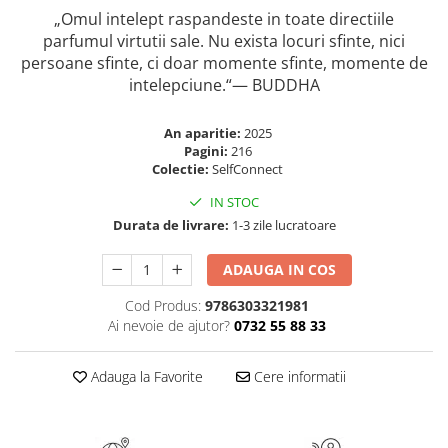
„Omul intelept raspandeste in toate directiile
Elevi de 10 plus
parfumul virtutii sale. Nu exista locuri sfinte, nici
Lecturi Scolare
persoane sfinte, ci doar momente sfinte, momente de
Lumea Copilariei
intelepciune.“— BUDDHA
Ma pregatesc pentru scoala
An aparitie:
2025
Manuale - Carte Scolara
Pagini:
216
Colectie:
SelfConnect
Clasa a II-a
Clasa a III-a
IN STOC
Clasa a IV-a
Durata de livrare:
1-3 zile lucratoare
Clasa a V-a
ADAUGA IN COS
Clasa a VI-a
Clasa a VII-a
Cod Produs:
9786303321981
Ai nevoie de ajutor?
0732 55 88 33
Clasa a VIII-a
Clasa I
Adauga la Favorite
Cere informatii
Clasa pregatitoare
Limbi Straine
Povesti