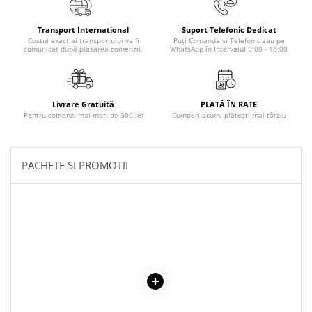
Povesti ilustrate
Povesti - Basme - Legende
Transport International
Suport Telefonic Dedicat
Costul exact al transportului va fi
Poți Comanda și Telefonic sau pe
Realitatea Augmentata
comunicat după plasarea comenzii.
WhatsApp în Intervalul 9:00 - 18:00
Religie pentru copii
ScienceConnection
Livrare Gratuită
PLATĂ ÎN RATE
TP ROLL
Pentru comenzi mai mari de 300 lei
Cumperi acum, plătești mai târziu
PACHETE SI PROMOTII