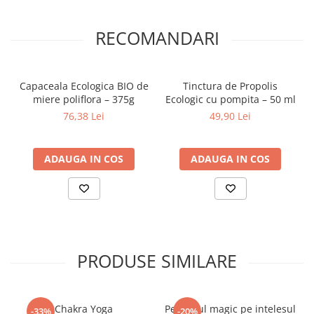
RECOMANDARI
Capaceala Ecologica BIO de
Tinctura de Propolis
miere poliflora – 375g
Ecologic cu pompita – 50 ml
76,38 Lei
49,90 Lei
ADAUGA IN COS
ADAUGA IN COS
PRODUSE SIMILARE
Chakra Yoga
Pendulul magic pe intelesul
-33%
-20%