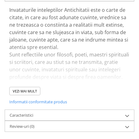
Invataturile inteleptilor Antichitatii este o carte de
citate, in care au fost adunate cuvinte, vrednice sa
ne trezeasca o constiinta a realitatii mult extinse,
cuvinte care sa ne slujeasca in viata, sub forma de
jaloane, cuvinte apte, care sa ne indrume mintea si
atentia spre esential.
Sunt reflectiile unor filosofi, poeti, maestri spirituali
si scriitori, care au stiut sa ne transmita, gratie
unor cuvinte, invataturi spi­rituale sau intelegeri
profunde despre viata si despre firea oamenilor.
VEZI MAI MULT
Informatii conformitate produs
Caracteristici
Review-uri
(0)