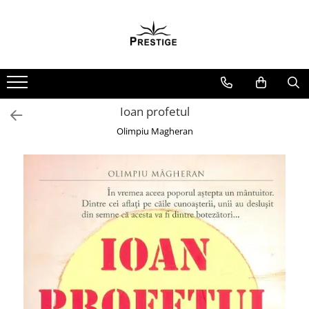
Toate Produsele
Noutati
Promotii
Pachete Speciale Carti
Ioan profetul
Spiritualitate - Ezoterism
Olimpiu Magheran
AngelConnection
Arte Divinatorii
Astrologie
Chiromantie
Dezvoltare Spirituala
KidConnection
Minte Corp
New Illuminati Files