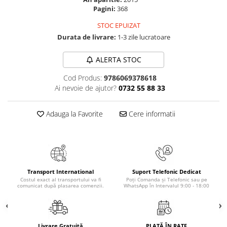
Masaj
Pagini:
368
MedConnect
STOC EPUIZAT
Durata de livrare:
1-3 zile lucratoare
Medicina & Farmacie
Medicina Pentru Toti
ALERTA STOC
SealfHealing
Cod Produs:
9786069378618
Sport
Ai nevoie de ajutor?
0732 55 88 33
Starea de bine
Adauga la Favorite
Cere informatii
Terapii Alternative
AudioBook
Beletristica
Biografii, Memorii, Jurnale
Transport International
Suport Telefonic Dedicat
Carti erotice
Costul exact al transportului va fi
Poți Comanda și Telefonic sau pe
comunicat după plasarea comenzii.
WhatsApp în Intervalul 9:00 - 18:00
Carti pentru Adolescenti, Young
Adult
Crime, Thriller, Mistery
Livrare Gratuită
PLATĂ ÎN RATE