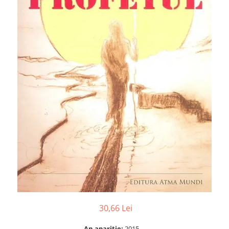
Numerologie
Paranormal
Parapsihologie
Ramtha
Audiobook
ReConnect
Religie
Crestinism
ScienceConnection
SelfConnect
SelfHealing
Vindecare Spirituala
Sanatate
Diete
30,66 Lei
Gastronomik
An aparitie:
2015