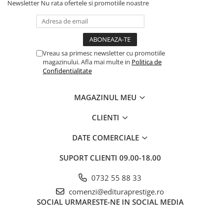
Newsletter
Nu rata ofertele si promotiile noastre
Cadouri
Carti in dar
Carti pentru copii
Beletristica
Vreau sa primesc newsletter cu promotiile
magazinului. Afla mai multe in
Politica de
Literatura Romana
Confidentialitate
Literatura Universala
Poezie
MAGAZINUL MEU
SF & Fantasy
Carte Prescolara, Joc
CLIENTI
Carti cartonate
DATE COMERCIALE
Descopera lumea
SUPORT CLIENTI
09.00-18.00
Descopera si invata
Din ograda
0732 55 88 33
Povesti pe roti
comenzi@edituraprestige.ro
Primele notiuni
SOCIAL
URMARESTE-NE IN SOCIAL MEDIA
Carti de colorat