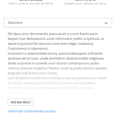
Literatura Romana
Pentru comenzi mai mari de 300 lei
Cumperi acum, plătești mai târziu
Literatura Universala
Poezie
Descriere
Romane de dragoste, Carti
romantice
Din lipsa unor documente, pana acum s-a scris foarte putin
despre Ioan Botezatorul, acest reformator politic si spiritual, ce
Senzatii/Dragoste
apare la punctul de rascruce a trei mari religii: Iudaismul,
Senzatii/Erotic
Crestinismul si Islamismul.
Invocand cu obiectivitate istoria, autorul descopera suficiente
Senzatii/Suspans
ipostaze ale lui Ioan, unele amintite in diverse traditii religioase,
altele surprinse in scrierile unor istorici contemporani acelor
Senzatii/Thriller
vremuri precum Iosephus Flavius, incat sa poata intocmi aceasta
SF & Fantasy
biografie sub forma unui roman.
Ioan Botezatorul este fara indoiala un personaj pentru un roman
Teatru
de succes, personaj ce vine dintr-o lume in care gnozele si
Teens Book Club
misticismul semit, la vremea aceea isi disputau oarecum
suprematia.
Umor
Din roman nu lipsesc actiunea, suspansul, romantismul si nici
frumoasele parabole pline de intelepciune ale vremurilor de
VEZI MAI MULT
Birotica & Papetarie
atunci.
Adezivi si benzi adezive
Informatii conformitate produs
Desi Ioan Botezatorul este arhetipul ascetului in crestinism,