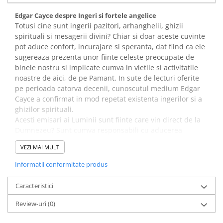
Elevi de 10 plus
Edgar Cayce despre Ingeri si fortele angelice
Totusi cine sunt ingerii pazitori, arhanghelii, ghizii
Lecturi Scolare
spirituali si mesagerii divini? Chiar si doar aceste cuvinte
Lumea Copilariei
pot aduce confort, incurajare si speranta, dat fiind ca ele
Ma pregatesc pentru scoala
sugereaza prezenta unor fiinte celeste preocupate de
binele nostru si implicate cumva in vietile si activitatile
Manuale - Carte Scolara
noastre de aici, de pe Pamant. In sute de lecturi oferite
Clasa a II-a
pe perioada catorva decenii, cunoscutul medium Edgar
Cayce a confirmat in mod repetat existenta ingerilor si a
Clasa a III-a
ghizilor spirituali.
Clasa a IV-a
Acesti emisari ai Luminii sunt fiinte care vin direct de la
Clasa a V-a
Dumnezeu? Sunt cumva responsabili cu aducerea
Clasa a VI-a
informatiilor si a calauzirii pentru noi? Daca exista cu
VEZI MAI MULT
adevarat dupa cum sugereaza Cayce atunci ce rol joaca
Clasa a VII-a
in viata noastra si cum putem imbunatati acest rol?
Informatii conformitate produs
Clasa a VIII-a
Clasa I
Intelepciunea angelica din lecturile lui Edgar Cayce
Caracteristici
Clasa pregatitoare
Lecturile lui Cayce nu ofera doar perspective spre
mentionarile biblice ale ingerilor care au fost date uitarii
Review-uri
(0)
Limbi Straine
in timp, ci continua prin a descrie cum, in fata unicitatii
Povesti