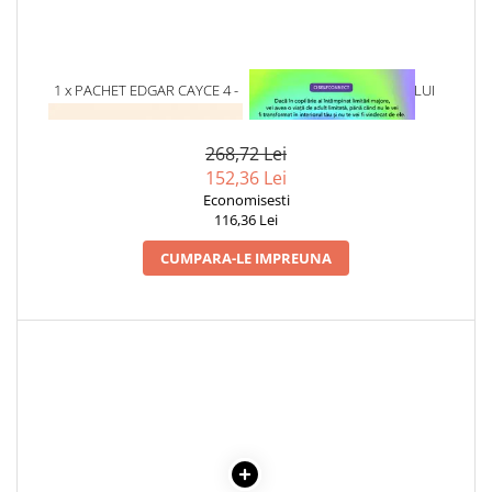
Cadouri
Carti in dar
Carti pentru copii
1 x PACHET EDGAR CAYCE 4 -
1 x VINDECAREA COPILULUI
4 TITLURI
INTERIOR
Beletristica
Literatura Romana
268,72 Lei
Literatura Universala
152,36 Lei
Economisesti
Poezie
116,36 Lei
SF & Fantasy
CUMPARA-LE IMPREUNA
Carte Prescolara, Joc
Carti cartonate
Descopera lumea
Descopera si invata
Din ograda
Povesti pe roti
Primele notiuni
Carti de colorat