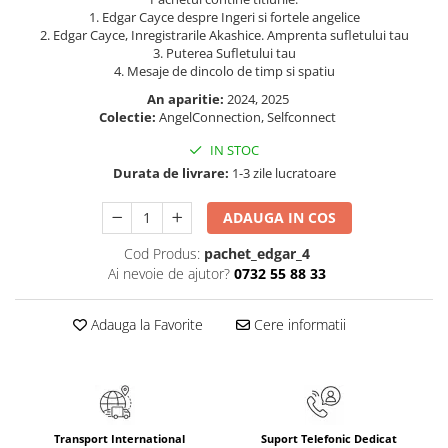
Masaj
1. Edgar Cayce despre Ingeri si fortele angelice
2. Edgar Cayce, Inregistrarile Akashice. Amprenta sufletului tau
MedConnect
3. Puterea Sufletului tau
4. Mesaje de dincolo de timp si spatiu
Medicina & Farmacie
An aparitie:
2024, 2025
Medicina Pentru Toti
Colectie:
AngelConnection, Selfconnect
SealfHealing
IN STOC
Sport
Durata de livrare:
1-3 zile lucratoare
Starea de bine
ADAUGA IN COS
Terapii Alternative
Cod Produs:
pachet_edgar_4
AudioBook
Ai nevoie de ajutor?
0732 55 88 33
Beletristica
Biografii, Memorii, Jurnale
Adauga la Favorite
Cere informatii
Carti erotice
Carti pentru Adolescenti, Young
Adult
Crime, Thriller, Mistery
Transport International
Suport Telefonic Dedicat