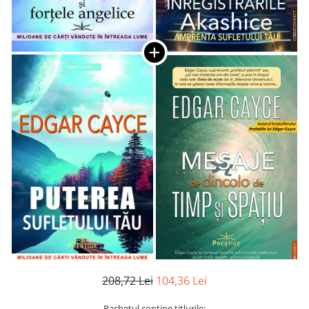
Numerologie
Paranormal
Parapsihologie
Ramtha
Audiobook
ReConnect
Religie
Crestinism
ScienceConnection
SelfConnect
SelfHealing
Vindecare Spirituala
Sanatate
Diete
208,72 Lei
104,36 Lei
Gastronomik
Pachetul contine titlurile: