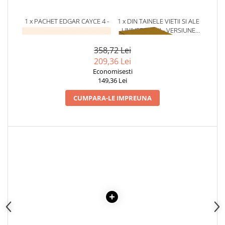
Articole Birotica
Accesorii Arhivare
1 x PACHET EDGAR CAYCE 4 -
1 x DIN TAINELE VIETII SI ALE
4 TITLURI
UNIVERSULUI - VERSIUNE
Calculator
ORIGINALA DIN 1939.
Hartie si Accesorii
VOLUMELE I-III. CUTIE DE
358,72 Lei
COLECTIE -SCARLAT
Instrumente de scris
209,36 Lei
DEMETRESCU
Economisesti
Organizare si Arhivare
149,36 Lei
Seturi birotica
CUMPARA-LE IMPREUNA
Articole scolare
Arta
Caiete si Carnetele scolare
Coperti, Mape, Etichete
Ghiozdane si Penare scolare
Instrumente de scris
Instrumente si Truse Geometrie
Seturi scolare
Calculator
Consumabile & Accesorii