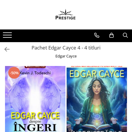
Toate Produsele
Noutati
Promotii
Pachete Speciale Carti
Pachet Edgar Cayce 4 - 4 titluri
Spiritualitate - Ezoterism
Edgar Cayce
AngelConnection
Arte Divinatorii
-50%
Astrologie
Chiromantie
Dezvoltare Spirituala
KidConnection
Minte Corp
New Illuminati Files