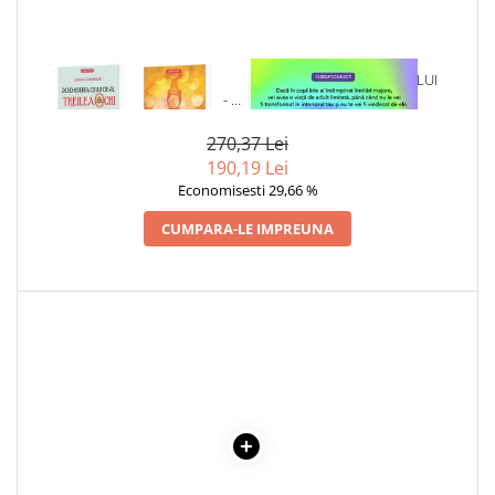
1 x PACHET SPECIAL
1 x VINDECAREA COPILULUI
DEZVOLTARE SPIRITUALA - 4
INTERIOR
TITLURI
270,37 Lei
190,19 Lei
Economisesti 29,66 %
CUMPARA-LE IMPREUNA