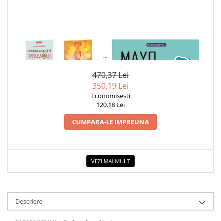
1 x PACHET SPECIAL
1 x MAYO CLINIC. CARTEA
DEZVOLTARE SPIRITUALA - 4
ESENTIALA DESPRE DIABETUL
TITLURI
ZAHARAT
470,37 Lei
350,19 Lei
Economisesti
120,18 Lei
CUMPARA-LE IMPREUNA
VEZI MAI MULT
Descriere