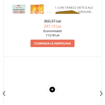
1 x PACHET SPECIAL
1 x DIN TAINELE VIETII SI ALE
DEZVOLTARE SPIRITUALA - 4
UNIVERSULUI - VERSIUNE
TITLURI
ORIGINALA DIN 1939.
VOLUMELE I-III. CUTIE DE
360,37 Lei
COLECTIE -SCARLAT
247,19 Lei
DEMETRESCU
Economisesti
113,18 Lei
CUMPARA-LE IMPREUNA