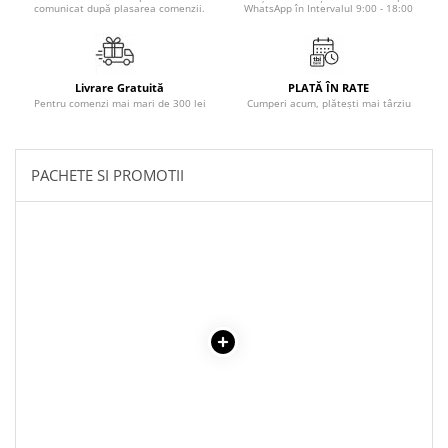
comunicat după plasarea comenzii.
WhatsApp în Intervalul 9:00 - 18:00
Povesti ilustrate
Povesti - Basme - Legende
Realitatea Augmentata
Livrare Gratuită
PLATĂ ÎN RATE
Religie pentru copii
Pentru comenzi mai mari de 300 lei
Cumperi acum, plătești mai târziu
ScienceConnection
TP ROLL
PACHETE SI PROMOTII