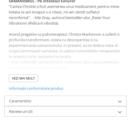
SAMANISMUL - Pe intelesul tuturor
“Cartea Christei a fost asemenea unui medicament pentru mine.
lndata ce am inceput s-o citesc, mi-am simtit sufletul
reconfortat". - Kile Gray, autorul bestseller-ului „Raise Your
Vibrationn (Ridica-ti vibratia).
Avand pregatire ca psihoterapeut, Christa Mackinnon a suferit o
profunda transformare, odata cu descoperirea si cu
experimentarea samanismului. In prezent, ea isi dedica viata, in
scopul promovarii samanice, in cadrul comunitatilor terapeutice.
In aceasta carte, autoarea ne invata:
• cum sa folosim samanismul in vindecare, spre a gasi implinirea
si a ne deconecta la viata noastra;
• cum sa initiem calatorii transformatoare pentru vindecare si
pentru dezvoltare spirituala;
VEZI MAI MULT
• cum sa practicam dansul, ca pe o unealta spre trezire si spre
Informatii conformitate produs
libertate;
• cum sa construim un altar, sa cream un spatiu sacru pentru a
putea sa conducem ceremonii;
Caracteristici
• cum sa ne conectam cu spiritele ajutatoare si cu stramosii
Review-uri
(0)
nostri.