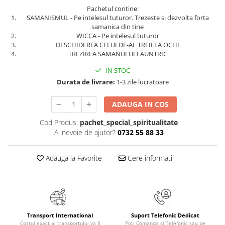
Pachetul contine:
Elevi de 10 plus
SAMANISMUL - Pe intelesul tuturor. Trezeste si dezvolta forta
Lecturi Scolare
samanica din tine
WICCA - Pe intelesul tuturor
Lumea Copilariei
DESCHIDEREA CELUI DE-AL TREILEA OCHI
TREZIREA SAMANULUI LAUNTRIC
Ma pregatesc pentru scoala
Manuale - Carte Scolara
IN STOC
Durata de livrare:
1-3 zile lucratoare
Clasa a II-a
Clasa a III-a
ADAUGA IN COS
Clasa a IV-a
Cod Produs:
pachet_special_spiritualitate
Clasa a V-a
Ai nevoie de ajutor?
0732 55 88 33
Clasa a VI-a
Clasa a VII-a
Adauga la Favorite
Cere informatii
Clasa a VIII-a
Clasa I
Clasa pregatitoare
Limbi Straine
Povesti
Transport International
Suport Telefonic Dedicat
Costul exact al transportului va fi
Poți Comanda și Telefonic sau pe