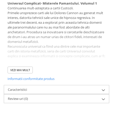
Universul Complicat- Misterele Pamantului. Volumul 1
Continuarea mult-asteptata a cartii Custozii.
Primele unsprezece carti ale lui Dolores Cannon au generat mult
interes, datorita tehnicii sale unice de hipnoza regresiva. In
ultimele trei decenii, ea a explorat prin aceasta tehnica domenii
ale paranormalului care nu au mai fost abordate de alti
anchetatori. Procedura sa inovatoare si cercetarile deschizatoare
de drum i-au atras un numar urias de cititori fideli, interesati de
domeniul metafizicii.
Recunoscuta universal ca fiind una dintre cele mai importante
carti din istoria metafizicii, seria de carti Universul convolut
explica si examineaza informatii si concepte complicate, cum ar fi:
• Dumnezeu-Sursa.
• Cunoasterea subconstienta a calatoriei interdimensionale
VEZI MAI MULT
• Universuri, vieti si realitati paralele.
Informatii conformitate produs
• Timpul simultan (ideea ca toate vietile trecute, prezente
si viitoare se petrec in acelasi timp).
• Insula Pastelui, Loch Ness, Liniile Nazca, Piramidele.
Caracteristici
• Caracteristicile altor planete si dimensiuni.
Review-uri
(0)
• Sufletele de grup si fiintele din energie.
• Fragmentele si fatetele de suflet.
• Iluzia timpului.