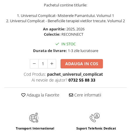
Pachetul contine titlurile:
Elevi de 10 plus
Lecturi Scolare
1. Universul Complicat- Misterele Pamantului. Volumul 1
2. Universul Complicat - Beneficiile terapiei vietilor trecute. Volumul 2
Lumea Copilariei
An aparitie:
2025, 2026
Ma pregatesc pentru scoala
Colectie:
RECONNECT
Manuale - Carte Scolara
IN STOC
Clasa a II-a
Durata de livrare:
1-3 zile lucratoare
Clasa a III-a
ADAUGA IN COS
Clasa a IV-a
Clasa a V-a
Cod Produs:
pachet_universul_complicat
Ai nevoie de ajutor?
0732 55 88 33
Clasa a VI-a
Clasa a VII-a
Adauga la Favorite
Cere informatii
Clasa a VIII-a
Clasa I
Clasa pregatitoare
Limbi Straine
Povesti
Transport International
Suport Telefonic Dedicat