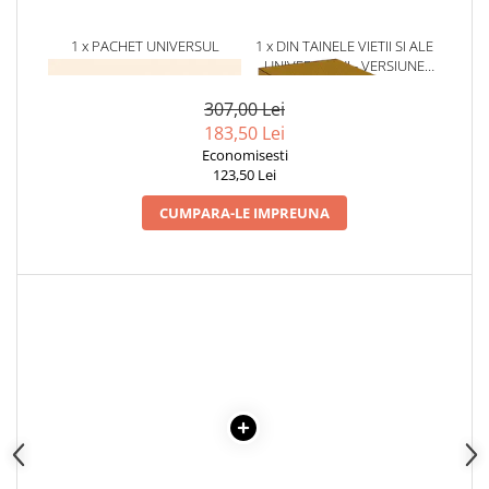
1 x PACHET UNIVERSUL
1 x DIN TAINELE VIETII SI ALE
COMPLICAT - 2 TITLURI
UNIVERSULUI - VERSIUNE
ORIGINALA DIN 1939.
VOLUMELE I-III. CUTIE DE
307,00 Lei
COLECTIE -SCARLAT
183,50 Lei
DEMETRESCU
Economisesti
123,50 Lei
CUMPARA-LE IMPREUNA