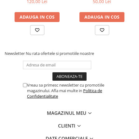
120,00 Lei
50,00 Lei
colectie -Scarlat
Povesti ilustrate
Demetrescu
Povesti - Basme - Legende
ADAUGA IN COS
ADAUGA IN COS
Realitatea Augmentata
Religie pentru copii
ScienceConnection
TP ROLL
Newsletter
Nu rata ofertele si promotiile noastre
Ceai si Cafea
Cafea
Cafea terapeutica
Vreau sa primesc newsletter cu promotiile
Ceai
magazinului. Afla mai multe in
Politica de
Confidentialitate
Dezvoltare Personala
BUSINESS
MAGAZINUL MEU
Carti de joc
CLIENTI
Dezvoltare Personala Adulti
Dezvoltare Profesionala
DATE COMERCIALE