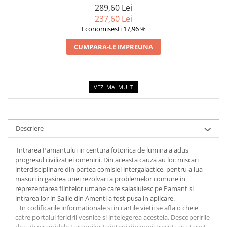
COLOREAZA CU PRIETENII
289,60 Lei
237,60 Lei
De colorat
Economisesti 17,96 %
Pot desena minunat
Sa coloram cu Nicol
CUMPARA-LE IMPREUNA
Carti educative
Codul copiilor de succes
VEZI MAI MULT
Copii 0-7 ani
Clubul Premiantilor
Super pitici 2-5 ani
Descriere
Culegeri Auxiliare
Dezvoltare personala
Intrarea Pamantului in centura fotonica de lumina a adus
progresul civilizatiei omenirii. Din aceasta cauza au loc miscari
Dictionare
interdisciplinare din partea comisiei intergalactice, pentru a lua
masuri in gasirea unei rezolvari a problemelor comune in
Enciclopedii
reprezentarea fiintelor umane care salasluiesc pe Pamant si
Kids Book Club
intrarea lor in Salile din Amenti a fost pusa in aplicare.
In codificarile informationale si in cartile vietii se afla o cheie
Legende istorice
catre portalul fericirii vesnice si intelegerea acesteia. Descoperirile
Literatura Scolara