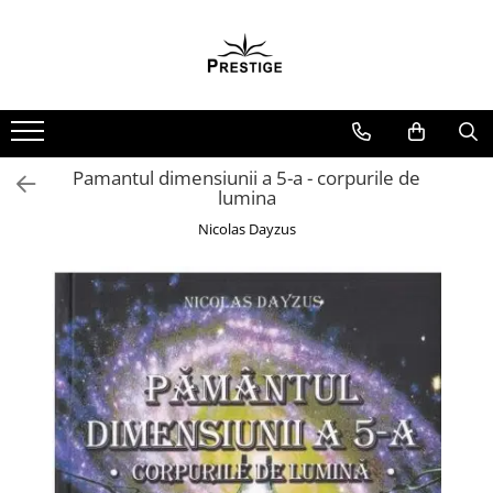
Toate Produsele
Noutati
Promotii
Pachete Speciale Carti
Pamantul dimensiunii a 5-a - corpurile de
lumina
Spiritualitate - Ezoterism
Nicolas Dayzus
AngelConnection
Arte Divinatorii
Astrologie
Chiromantie
Dezvoltare Spirituala
KidConnection
Minte Corp
New Illuminati Files