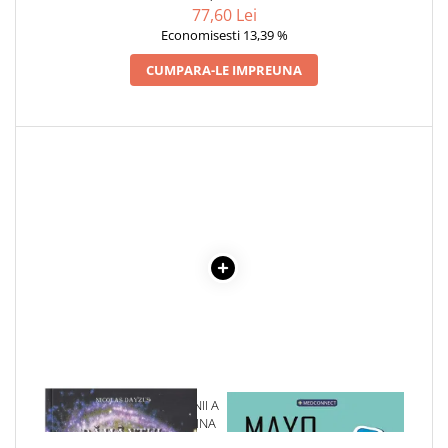
77,60 Lei
Cadouri
Economisesti 13,39 %
Carti in dar
CUMPARA-LE IMPREUNA
Carti pentru copii
Beletristica
Literatura Romana
Literatura Universala
Poezie
SF & Fantasy
Carte Prescolara, Joc
Carti cartonate
Descopera lumea
Descopera si invata
Din ograda
Povesti pe roti
Primele notiuni
1 x PAMANTUL DIMENSIUNII A
1 x MAYO CLINIC. CARTEA
5-A - CORPURILE DE LUMINA
ESENTIALA DESPRE DIABETUL
Carti de colorat
ZAHARAT