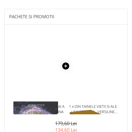
Literatura Romana
Literatura Universala
PACHETE SI PROMOTII
Poezie
Romane de dragoste, Carti
romantice
Senzatii/Dragoste
Senzatii/Erotic
Senzatii/Suspans
Senzatii/Thriller
SF & Fantasy
Teatru
Teens Book Club
1 x PAMANTUL DIMENSIUNII A
1 x DIN TAINELE VIETII SI ALE
Umor
5-A - CORPURILE DE LUMINA
UNIVERSULUI - VERSIUNE
ORIGINALA DIN 1939.
Birotica & Papetarie
VOLUMELE I-III. CUTIE DE
179,60 Lei
Adezivi si benzi adezive
COLECTIE -SCARLAT
134,60 Lei