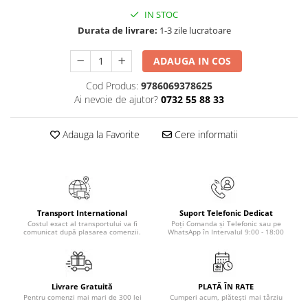
Masaj
IN STOC
MedConnect
Durata de livrare:
1-3 zile lucratoare
Medicina & Farmacie
ADAUGA IN COS
Medicina Pentru Toti
Cod Produs:
9786069378625
SealfHealing
Ai nevoie de ajutor?
0732 55 88 33
Sport
Adauga la Favorite
Cere informatii
Starea de bine
Terapii Alternative
AudioBook
Beletristica
Transport International
Suport Telefonic Dedicat
Biografii, Memorii, Jurnale
Costul exact al transportului va fi
Poți Comanda și Telefonic sau pe
comunicat după plasarea comenzii.
WhatsApp în Intervalul 9:00 - 18:00
Carti erotice
Carti pentru Adolescenti, Young
Adult
Livrare Gratuită
PLATĂ ÎN RATE
Crime, Thriller, Mistery
Pentru comenzi mai mari de 300 lei
Cumperi acum, plătești mai târziu