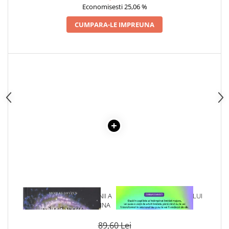
DEMETRESCU
Articole Birotica
Economisesti 25,06 %
Accesorii Arhivare
CUMPARA-LE IMPREUNA
Calculator
Hartie si Accesorii
Instrumente de scris
Organizare si Arhivare
Seturi birotica
Articole scolare
Arta
Caiete si Carnetele scolare
Coperti, Mape, Etichete
Ghiozdane si Penare scolare
Instrumente de scris
Instrumente si Truse Geometrie
1 x PAMANTUL DIMENSIUNII A
1 x VINDECAREA COPILULUI
Seturi scolare
5-A - CORPURILE DE LUMINA
INTERIOR
Calculator
89,60 Lei
Consumabile & Accesorii