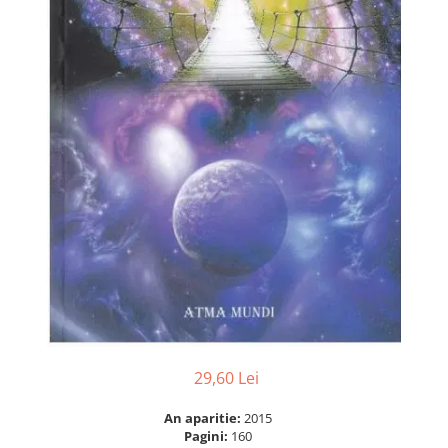
Numerologie
Paranormal
Parapsihologie
Ramtha
Audiobook
ReConnect
Religie
Crestinism
ScienceConnection
SelfConnect
SelfHealing
Vindecare Spirituala
Sanatate
29,60 Lei
Diete
An aparitie:
2015
Gastronomik
Pagini:
160