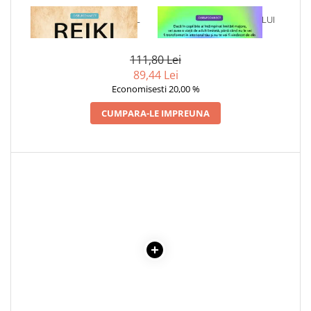
Cadouri
1 x REIKI - PE INTELESUL
1 x VINDECAREA COPILULUI
TUTUROR
INTERIOR
Carti in dar
Carti pentru copii
111,80 Lei
Beletristica
89,44 Lei
Economisesti 20,00 %
Literatura Romana
Literatura Universala
CUMPARA-LE IMPREUNA
Poezie
SF & Fantasy
Carte Prescolara, Joc
Carti cartonate
Descopera lumea
Descopera si invata
Din ograda
Povesti pe roti
Primele notiuni
Carti de colorat