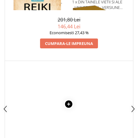
1 x REIKI - PE INTELESUL
1 x DIN TAINELE VIETII SI ALE
Articole Birotica
TUTUROR
UNIVERSULUI - VERSIUNE
Accesorii Arhivare
ORIGINALA DIN 1939.
VOLUMELE I-III. CUTIE DE
201,80 Lei
Calculator
COLECTIE -SCARLAT
146,44 Lei
Hartie si Accesorii
DEMETRESCU
Economisesti 27,43 %
Instrumente de scris
CUMPARA-LE IMPREUNA
Organizare si Arhivare
Seturi birotica
Articole scolare
Arta
Caiete si Carnetele scolare
Coperti, Mape, Etichete
Ghiozdane si Penare scolare
Instrumente de scris
Instrumente si Truse Geometrie
Seturi scolare
Calculator
Consumabile & Accesorii