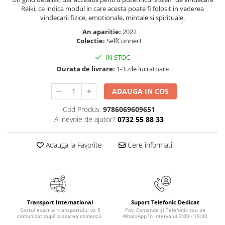
Masaj
Reiki, ce indica modul in care acesta poate fi folosit in vederea
vindecarii fizice, emotionale, mintale si spirituale.
MedConnect
An aparitie:
2022
Medicina & Farmacie
Colectie:
SelfConnect
Medicina Pentru Toti
IN STOC
SealfHealing
Durata de livrare:
1-3 zile lucratoare
Sport
ADAUGA IN COS
Starea de bine
Cod Produs:
9786069609651
Terapii Alternative
Ai nevoie de ajutor?
0732 55 88 33
AudioBook
Beletristica
Adauga la Favorite
Cere informatii
Biografii, Memorii, Jurnale
Carti erotice
Carti pentru Adolescenti, Young
Adult
Transport International
Suport Telefonic Dedicat
Costul exact al transportului va fi
Poți Comanda și Telefonic sau pe
Crime, Thriller, Mistery
comunicat după plasarea comenzii.
WhatsApp în Intervalul 9:00 - 18:00