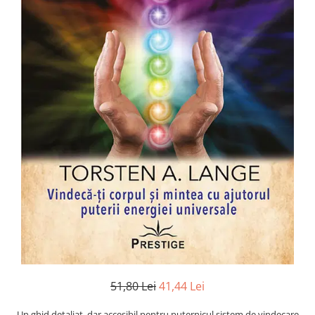
Numerologie
Paranormal
Parapsihologie
Ramtha
Audiobook
ReConnect
Religie
Crestinism
ScienceConnection
SelfConnect
SelfHealing
Vindecare Spirituala
Sanatate
Diete
51,80 Lei
41,44 Lei
Gastronomik
Un ghid detaliat, dar accesibil pentru puternicul sistem de vindecare