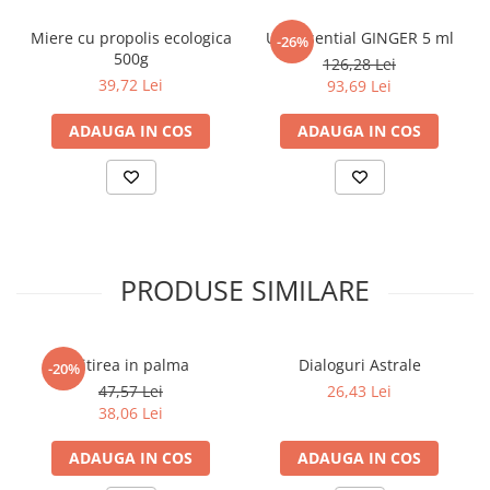
Povesti ilustrate
Miere cu propolis ecologica
Ulei Esential GINGER 5 ml
-26%
Povesti - Basme - Legende
500g
126,28 Lei
Realitatea Augmentata
39,72 Lei
93,69 Lei
Religie pentru copii
ADAUGA IN COS
ADAUGA IN COS
ScienceConnection
TP ROLL
Ceai si Cafea
Cafea
Cafea terapeutica
PRODUSE SIMILARE
Ceai
Dezvoltare Personala
Citirea in palma
Dialoguri Astrale
-20%
BUSINESS
47,57 Lei
26,43 Lei
Carti de joc
38,06 Lei
Dezvoltare Personala Adulti
ADAUGA IN COS
ADAUGA IN COS
Dezvoltare Profesionala