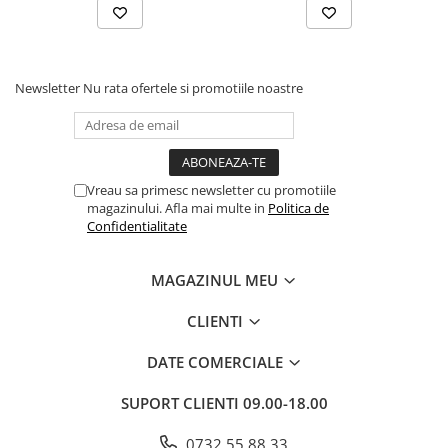
Dezvoltarea Afacerilor
Parenting & Familie
Psihologie, Psihanaliza
Newsletter
Nu rata ofertele si promotiile noastre
PSYCONNECT
Sexualitate
Istorie
Vreau sa primesc newsletter cu promotiile
Istorie & Filosofie
magazinului. Afla mai multe in
Politica de
Confidentialitate
Istorii Secrete
Mituri si Legende
MAGAZINUL MEU
Tot Adevarul
CLIENTI
Jocuri
Casute de papusi si mobilier
DATE COMERCIALE
Creativitate
SUPORT CLIENTI
09.00-18.00
Educative
0732 55 88 33
BrainBox