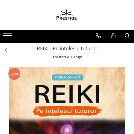
Toate Produsele
Noutati
Promotii
Pachete Speciale Carti
REIKI - Pe intelesul tuturor
Spiritualitate - Ezoterism
Torsten A. Lange
AngelConnection
Arte Divinatorii
-20%
Astrologie
Chiromantie
Dezvoltare Spirituala
KidConnection
Minte Corp
New Illuminati Files