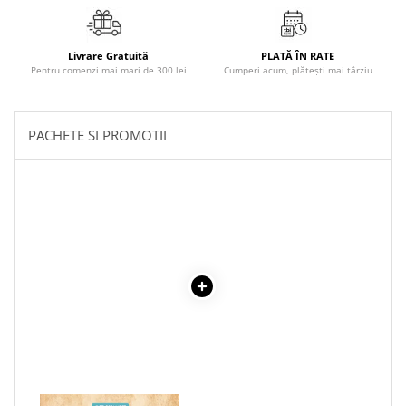
Literatura Romana
Literatura Universala
Livrare Gratuită
PLATĂ ÎN RATE
Poezie
Pentru comenzi mai mari de 300 lei
Cumperi acum, plătești mai târziu
Romane de dragoste, Carti
romantice
PACHETE SI PROMOTII
Senzatii/Dragoste
Senzatii/Erotic
Senzatii/Suspans
Senzatii/Thriller
SF & Fantasy
Teatru
Teens Book Club
Umor
Birotica & Papetarie
Adezivi si benzi adezive