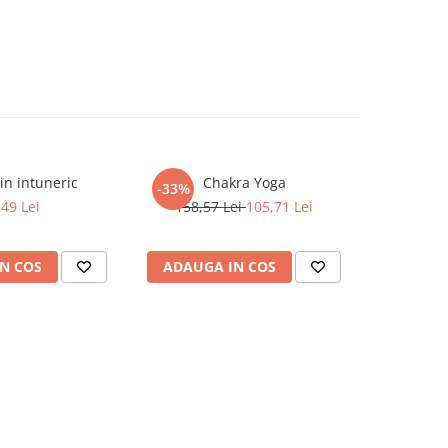
din intuneric
Chakra Yoga
Cum sa-ti 
-33%
,49 Lei
158,57 Lei
105,71 Lei
N COS
ADAUGA IN COS
ADAUG