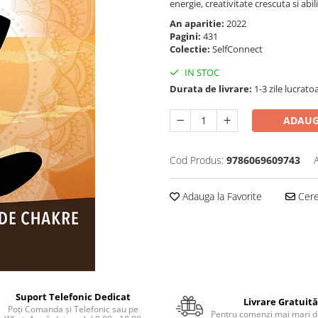
energie, creativitate crescuta si abil
An aparitie:
2022
Pagini:
431
Colectie:
SelfConnect
IN STOC
Durata de livrare:
1-3 zile lucrato
ADAUG
Cod Produs:
9786069609743
Adauga la Favorite
Cere 
Suport Telefonic Dedicat
Livrare Gratuită
Poți Comanda și Telefonic sau pe
Pentru comenzi mai mari de