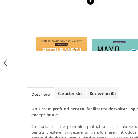
Articole Birotica
Accesorii Arhivare
Calculator
Hartie si Accesorii
Instrumente de scris
1 x ROTILE VIETII
1 x MAYO CLINIC. CART
Organizare si Arhivare
ESENTIALA DESPRE DIAB
Seturi birotica
ZAHARAT
Articole scolare
Arta
Caiete si Carnetele scolare
Coperti, Mape, Etichete
Caracteristici
Review-uri
(0)
Descriere
Ghiozdane si Penare scolare
Instrumente de scris
Un sistem profund pentru facilitarea dezvoltarii spiri
Instrumente si Truse Geometrie
exceptionale
Seturi scolare
Ca portaluri intre planurile spiritual si fizic, chakrele 
Calculator
pentru crestere, vindecare si transformare. Introduce
Consumabile & Accesorii
sistemul de chakre, care a vandut peste 200.000 de copii, 