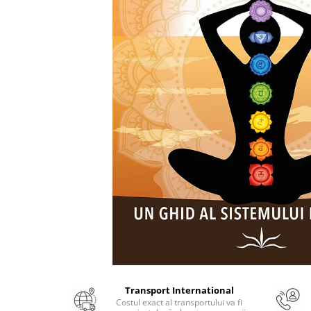
Numerologie
Paranormal
Parapsihologie
Ramtha
Audiobook
ReConnect
Religie
Crestinism
ScienceConnection
SelfConnect
SelfHealing
Vindecare Spirituala
Sanatate
Diete
Transport International
Gastronomik
Costul exact al transportului va fi