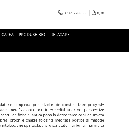
0732 55 88 33
0,00
I CAFEA
PRODUSE BIO
RELAXARE
latorie complexa, prin niveluri de constientizare progresiv
istem metafizic antic prin intermediul unor noi perspective
nceptul de fizica cuantica pana la dezvoltarea copiilor. Invata
librezi propriile chakre folosind meditatii poetice si metode
 intelepciune spirituala, ci si o sanatate mai buna, mai multa