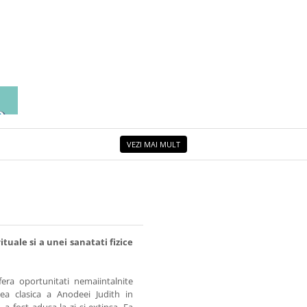
EA
ETUL
VEZI MAI MULT
tuale si a unei sanatati fizice
ofera oportunitati nemaiintalnite
rea clasica a Anodeei Judith in
a fost adusa la zi si extinsa. Ea