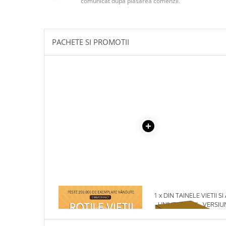
comunicat după plasarea comenzii.
Masaj
MedConnect
Medicina & Farmacie
PACHETE SI PROMOTII
Medicina Pentru Toti
SealfHealing
Sport
Starea de bine
Terapii Alternative
AudioBook
Beletristica
Biografii, Memorii, Jurnale
Carti erotice
Carti pentru Adolescenti, Young
1 x ROTILE VIETII
1 x DIN TAINELE VIETII SI
Adult
UNIVERSULUI - VERSIU
ORIGINALA DIN 1939.
Crime, Thriller, Mistery
VOLUMELE I-III. CUTIE 