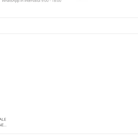
WhatsApp în Intervalul 9:00 - 18:00
 ALE
NE
DE