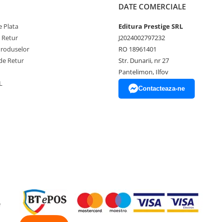
DATE COMERCIALE
. . . . .351
. . . .353
 Plata
Editura Prestige SRL
 . . . .361
. . . .373
e Retur
J2024002797232
 . . . .381
Produselor
RO 18961401
. . . . .399
de Retur
Str. Dunarii, nr 27
 . . . . . . . .411
Pantelimon, Ilfov
 . . . . . . . .419
L
Contacteaza-ne
e