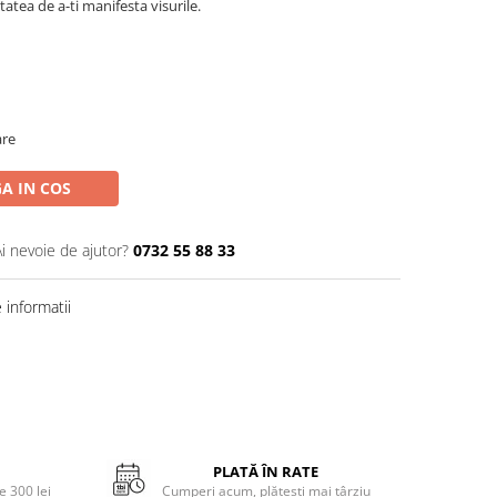
itatea de a-ti manifesta visurile.
are
A IN COS
Ai nevoie de ajutor?
0732 55 88 33
informatii
PLATĂ ÎN RATE
 300 lei
Cumperi acum, plătești mai târziu