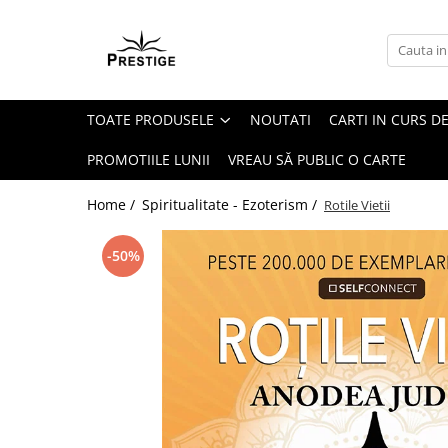
Toate Produsele
Noutati
TOATE PRODUSELE
NOUTATI
CARTI IN CURS DE
Promotii
Pachete Speciale Carti
PROMOTIILE LUNII
VREAU SĂ PUBLIC O CARTE
Spiritualitate - Ezoterism
Home /
Spiritualitate - Ezoterism /
Rotile Vietii
AngelConnection
Arte Divinatorii
-50%
Astrologie
Chiromantie
Dezvoltare Spirituala
KidConnection
Minte Corp
New Illuminati Files