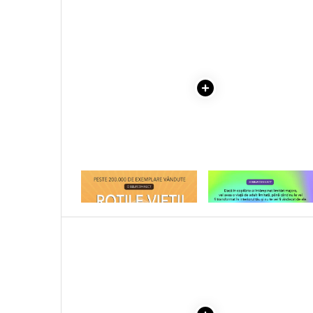
Literatura Romana
COLECTIE -SCARLAT
DEMETRESCU
Literatura Universala
Poezie
Romane de dragoste, Carti
romantice
Senzatii/Dragoste
Senzatii/Erotic
Senzatii/Suspans
Senzatii/Thriller
1 x ROTILE VIETII
1 x VINDECAREA COPILU
SF & Fantasy
INTERIOR
Teatru
Teens Book Club
Umor
Birotica & Papetarie
Adezivi si benzi adezive