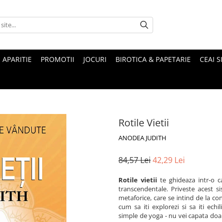
 APARITIE
PROMOTII
JOCURI
BIROTICA & PAPETARIE
CEAI S
Rotile Vietii
ANODEA JUDITH
84,57 Lei
42,29 Lei
Rotile vietii
te ghideaza intr-o ca
transcendentale. Priveste acest s
metaforice, care se intind de la co
cum sa iti explorezi si sa iti echi
simple de yoga - nu vei capata doar