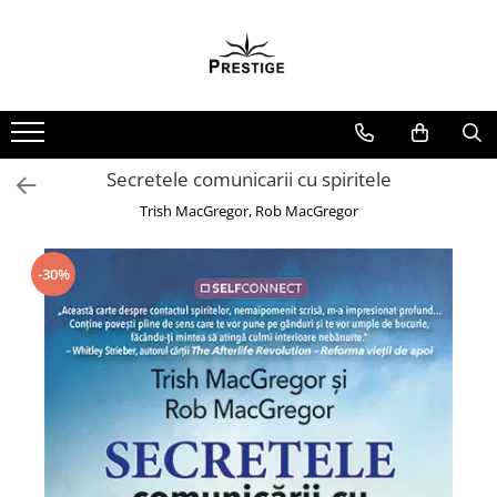
Toate Produsele
Noutati
Promotii
Pachete Speciale Carti
Secretele comunicarii cu spiritele
Spiritualitate - Ezoterism
Trish MacGregor, Rob MacGregor
AngelConnection
Arte Divinatorii
-30%
Astrologie
Chiromantie
Dezvoltare Spirituala
KidConnection
Minte Corp
New Illuminati Files