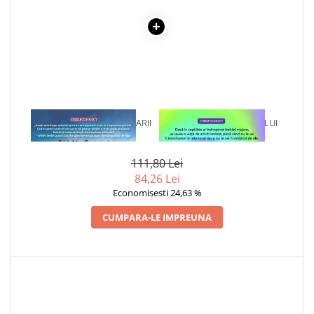
Cadouri
Carti in dar
Carti pentru copii
Beletristica
Literatura Romana
Literatura Universala
1 x SECRETELE COMUNICARII
1 x VINDECAREA COPILULUI
Poezie
CU SPIRITELE
INTERIOR
SF & Fantasy
111,80 Lei
Carte Prescolara, Joc
84,26 Lei
Carti cartonate
Economisesti 24,63 %
Descopera lumea
CUMPARA-LE IMPREUNA
Descopera si invata
Din ograda
Povesti pe roti
Primele notiuni
Carti de colorat