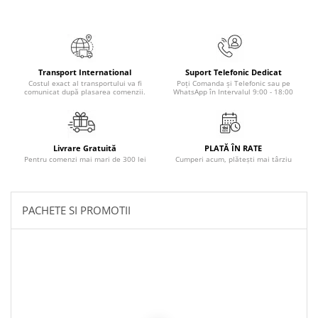
Literatura Romana
Literatura Universala
Poezie
Romane de dragoste, Carti
Transport International
Suport Telefonic Dedicat
Costul exact al transportului va fi
Poți Comanda și Telefonic sau pe
romantice
comunicat după plasarea comenzii.
WhatsApp în Intervalul 9:00 - 18:00
Senzatii/Dragoste
Senzatii/Erotic
Livrare Gratuită
PLATĂ ÎN RATE
Senzatii/Suspans
Pentru comenzi mai mari de 300 lei
Cumperi acum, plătești mai târziu
Senzatii/Thriller
SF & Fantasy
PACHETE SI PROMOTII
Teatru
Teens Book Club
Umor
Birotica & Papetarie
Adezivi si benzi adezive