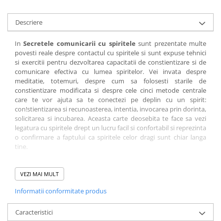
Elevi de 10 plus
Descriere
Lecturi Scolare
Lumea Copilariei
In
Secretele comunicarii cu spiritele
sunt prezentate multe
povesti reale despre contactul cu spiritele si sunt expuse tehnici
Ma pregatesc pentru scoala
si exercitii pentru dezvoltarea capacitatii de constientizare si de
Manuale - Carte Scolara
comunicare efectiva cu lumea spiritelor. Vei invata despre
meditatie, totemuri, despre cum sa folosesti starile de
Clasa a II-a
constientizare modificata si despre cele cinci metode centrale
Clasa a III-a
care te vor ajuta sa te conectezi pe deplin cu un spirit:
con!stientizarea si recunoasterea, intentia, invocarea prin dorinta,
Clasa a IV-a
solicitarea si incubarea. Aceasta carte deosebita te face sa vezi
Clasa a V-a
legatura cu spiritele drept un lucru facil si confortabil si reprezinta
o confirmare a faptului ca spiritele celor dragi sunt chiar langa
Clasa a VI-a
tine.
Clasa a VII-a
Clasa a VIII-a
Cuprins
Introducere..................................................................... 11
VEZI MAI MULT
Clasa I
1: Bazele sincronicitatii................................................. 27
Clasa pregatitoare
Informatii conformitate produs
2: Semne si simboluri................................................... 45
Limbi Straine
3: Penele albe si alte obiecte...................................... 65
4: Sunete, mirosuri si senzatii...................................... 87
Caracteristici
Povesti