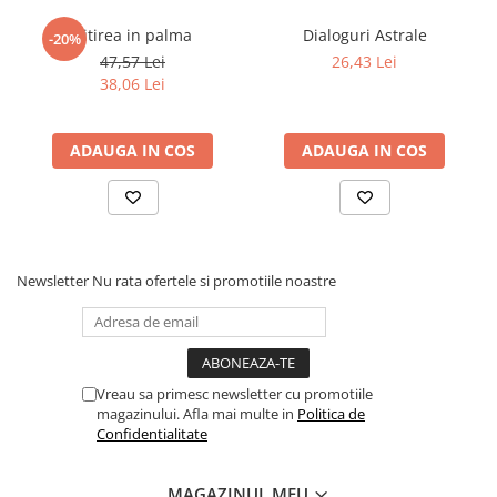
Dezvoltarea Afacerilor
Citirea in palma
Dialoguri Astrale
-20%
Parenting & Familie
47,57 Lei
26,43 Lei
38,06 Lei
Psihologie, Psihanaliza
PSYCONNECT
ADAUGA IN COS
ADAUGA IN COS
Sexualitate
Istorie
Istorie & Filosofie
Istorii Secrete
Newsletter
Nu rata ofertele si promotiile noastre
Mituri si Legende
Tot Adevarul
Jocuri
Casute de papusi si mobilier
Vreau sa primesc newsletter cu promotiile
magazinului. Afla mai multe in
Politica de
Creativitate
Confidentialitate
Educative
BrainBox
MAGAZINUL MEU