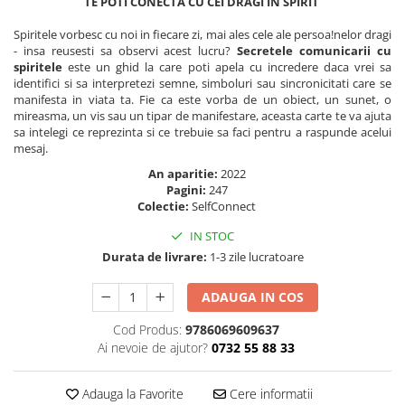
TE POTI CONECTA CU CEI DRAGI IN SPIRIT
Masaj
Spiritele vorbesc cu noi in fiecare zi, mai ales cele ale persoa!nelor dragi
MedConnect
- insa reusesti sa observi acest lucru?
Secretele comunicarii cu
spiritele
este un ghid la care poti apela cu incredere daca vrei sa
Medicina & Farmacie
identifici si sa interpretezi semne, simboluri sau sincronicitati care se
Medicina Pentru Toti
manifesta in viata ta. Fie ca este vorba de un obiect, un sunet, o
mireasma, un vis sau un tipar de manifestare, aceasta carte te va ajuta
SealfHealing
sa intelegi ce reprezinta si ce trebuie sa faci pentru a raspunde acelui
mesaj.
Sport
An aparitie:
2022
Starea de bine
Pagini:
247
Colectie:
SelfConnect
Terapii Alternative
AudioBook
IN STOC
Durata de livrare:
1-3 zile lucratoare
Beletristica
Biografii, Memorii, Jurnale
ADAUGA IN COS
Carti erotice
Cod Produs:
9786069609637
Carti pentru Adolescenti, Young
Ai nevoie de ajutor?
0732 55 88 33
Adult
Crime, Thriller, Mistery
Adauga la Favorite
Cere informatii