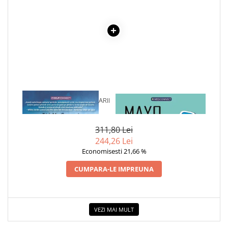
COLOREAZA CU PRIETENII
De colorat
Pot desena minunat
Sa coloram cu Nicol
Carti educative
Codul copiilor de succes
Copii 0-7 ani
1 x SECRETELE COMUNICARII
1 x MAYO CLINIC. CARTEA
Clubul Premiantilor
CU SPIRITELE
ESENTIALA DESPRE DIABETUL
ZAHARAT
Super pitici 2-5 ani
311,80 Lei
Culegeri Auxiliare
244,26 Lei
Dezvoltare personala
Economisesti 21,66 %
Dictionare
CUMPARA-LE IMPREUNA
Enciclopedii
Kids Book Club
VEZI MAI MULT
Legende istorice
Literatura Scolara