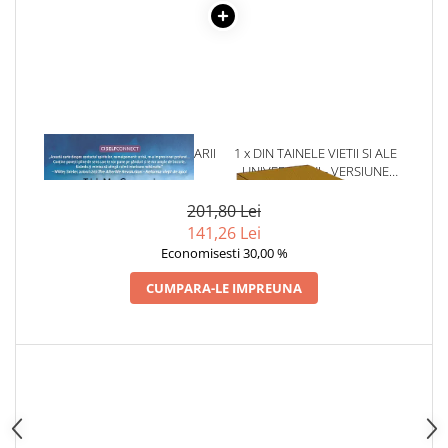
Articole Birotica
Accesorii Arhivare
Calculator
Hartie si Accesorii
Instrumente de scris
Organizare si Arhivare
1 x SECRETELE COMUNICARII
1 x DIN TAINELE VIETII SI ALE
Seturi birotica
CU SPIRITELE
UNIVERSULUI - VERSIUNE
ORIGINALA DIN 1939.
Articole scolare
VOLUMELE I-III. CUTIE DE
201,80 Lei
COLECTIE -SCARLAT
Arta
141,26 Lei
DEMETRESCU
Economisesti 30,00 %
Caiete si Carnetele scolare
Coperti, Mape, Etichete
CUMPARA-LE IMPREUNA
Ghiozdane si Penare scolare
Instrumente de scris
Instrumente si Truse Geometrie
Seturi scolare
Calculator
Consumabile & Accesorii