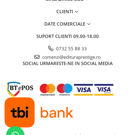
Educative
CLIENTI
Jocuri si jucarii educative
Figurine
DATE COMERCIALE
Jocuri de Societate
SUPORT CLIENTI
09.00-18.00
Jucarii bebelusi
0732 55 88 33
Jucarii interactive
comenzi@edituraprestige.ro
Lampi de veghe copii
SOCIAL
URMARESTE-NE IN SOCIAL MEDIA
LEGO
Puzzle-uri
Puzzle
Puzzle 3D Lemn
Non-fictiune
Casa, gradina, bricolaj
Cultura Generala
Hobby Practic