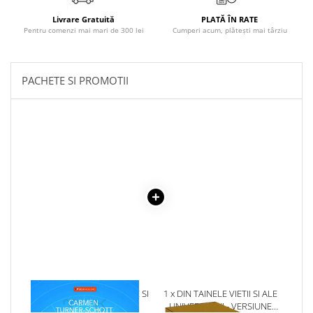
Literatura Romana
Livrare Gratuită
PLATĂ ÎN RATE
Literatura Universala
Pentru comenzi mai mari de 300 lei
Cumperi acum, plătești mai târziu
Poezie
Romane de dragoste, Carti
PACHETE SI PROMOTII
romantice
Senzatii/Dragoste
Senzatii/Erotic
Senzatii/Suspans
Senzatii/Thriller
SF & Fantasy
Teatru
Teens Book Club
Umor
Birotica & Papetarie
1 x SEMNE LUNARE, CASE SI
1 x DIN TAINELE VIETII SI ALE
Adezivi si benzi adezive
VINDECARE
UNIVERSULUI - VERSIUNE