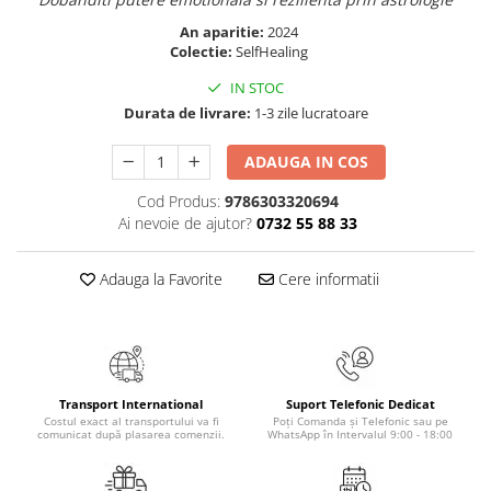
Masaj
An aparitie:
2024
MedConnect
Colectie:
SelfHealing
Medicina & Farmacie
IN STOC
Durata de livrare:
1-3 zile lucratoare
Medicina Pentru Toti
SealfHealing
ADAUGA IN COS
Sport
Cod Produs:
9786303320694
Starea de bine
Ai nevoie de ajutor?
0732 55 88 33
Terapii Alternative
Adauga la Favorite
Cere informatii
AudioBook
Beletristica
Biografii, Memorii, Jurnale
Carti erotice
Transport International
Suport Telefonic Dedicat
Carti pentru Adolescenti, Young
Costul exact al transportului va fi
Poți Comanda și Telefonic sau pe
Adult
comunicat după plasarea comenzii.
WhatsApp în Intervalul 9:00 - 18:00
Crime, Thriller, Mistery