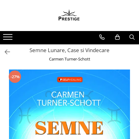
Toate Produsele
Noutati
Promotii
Pachete Speciale Carti
Semne Lunare, Case si Vindecare
Spiritualitate - Ezoterism
Carmen Turner-Schott
AngelConnection
Arte Divinatorii
-27%
Astrologie
Chiromantie
Dezvoltare Spirituala
KidConnection
Minte Corp
New Illuminati Files