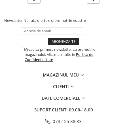
Dezvoltarea Afacerilor
Parenting & Familie
Newsletter
Nu rata ofertele si promotiile noastre
Psihologie, Psihanaliza
PSYCONNECT
Sexualitate
Vreau sa primesc newsletter cu promotiile
Istorie
magazinului. Afla mai multe in
Politica de
Istorie & Filosofie
Confidentialitate
Istorii Secrete
MAGAZINUL MEU
Mituri si Legende
Tot Adevarul
CLIENTI
Jocuri
DATE COMERCIALE
Casute de papusi si mobilier
Creativitate
SUPORT CLIENTI
09.00-18.00
Educative
0732 55 88 33
BrainBox