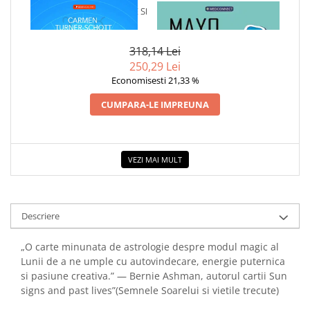
COLOREAZA CU PRIETENII
1 x SEMNE LUNARE, CASE SI
1 x MAYO CLINIC. CARTEA
VINDECARE
ESENTIALA DESPRE DIABETUL
De colorat
ZAHARAT
Pot desena minunat
318,14 Lei
Sa coloram cu Nicol
250,29 Lei
Economisesti 21,33 %
Carti educative
Codul copiilor de succes
CUMPARA-LE IMPREUNA
Copii 0-7 ani
Clubul Premiantilor
VEZI MAI MULT
Super pitici 2-5 ani
Culegeri Auxiliare
Dezvoltare personala
Descriere
Dictionare
Enciclopedii
„O carte minunata de astrologie despre modul magic al
Lunii de a ne umple cu autovindecare, energie puternica
Kids Book Club
si pasiune creativa.” — Bernie Ashman, autorul cartii Sun
Legende istorice
signs and past lives”(Semnele Soarelui si vietile trecute)
Literatura Scolara