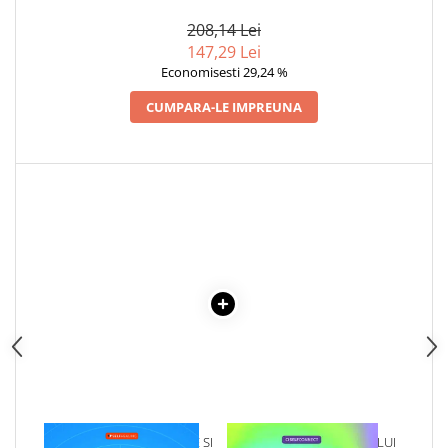
ORIGINALA DIN 1939.
Articole Birotica
VOLUMELE I-III. CUTIE DE
208,14 Lei
Accesorii Arhivare
COLECTIE -SCARLAT
147,29 Lei
DEMETRESCU
Calculator
Economisesti 29,24 %
Hartie si Accesorii
CUMPARA-LE IMPREUNA
Instrumente de scris
Organizare si Arhivare
Seturi birotica
Articole scolare
Arta
Caiete si Carnetele scolare
Coperti, Mape, Etichete
Ghiozdane si Penare scolare
Instrumente de scris
Instrumente si Truse Geometrie
Seturi scolare
Calculator
Consumabile & Accesorii
1 x SEMNE LUNARE, CASE SI
1 x VINDECAREA COPILULUI