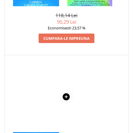
VINDECARE
INTERIOR
Cadouri
118,14 Lei
Carti in dar
90,29 Lei
Carti pentru copii
Economisesti 23,57 %
Beletristica
CUMPARA-LE IMPREUNA
Literatura Romana
Literatura Universala
Poezie
SF & Fantasy
Carte Prescolara, Joc
Carti cartonate
Descopera lumea
Descopera si invata
Din ograda
Povesti pe roti
Primele notiuni
Carti de colorat