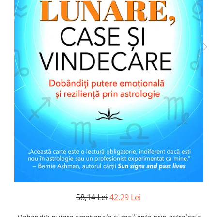
Numerologie
Paranormal
Parapsihologie
Ramtha
Audiobook
ReConnect
Religie
Crestinism
ScienceConnection
SelfConnect
SelfHealing
Vindecare Spirituala
Sanatate
Diete
58,14 Lei
42,29 Lei
Gastronomik
Dobanditi putere emotionala si rezilienta prin astrologie