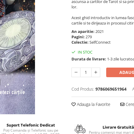
ascunsa a cartilor de Tarot si sa pr
lor.
Acest ghid introductiv in lumea fasci
cartile si te dirijeaza in procesul ci
An aparitie:
2021
Pagini:
279
Colectie:
SelfConnect
IN STOC
Durata de livrare:
1-3 zile lucrato
ADAUG
Cod Produs:
9786069651964
Adauga la Favorite
Cere 
Suport Telefonic Dedicat
Livrare Gratuită
Poți Comanda și Telefonic sau pe
Pentru comenzi mai mari de