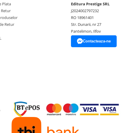
 Plata
Editura Prestige SRL
e Retur
J2024002797232
Produselor
RO 18961401
de Retur
Str. Dunarii, nr 27
Pantelimon, Ilfov
L
Contacteaza-ne
e