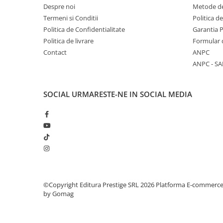
Despre noi
Metode de
Elevi de 10 plus
Termeni si Conditii
Politica d
Lecturi Scolare
Politica de Confidentialitate
Garantia 
Politica de livrare
Formular 
Lumea Copilariei
Contact
ANPC
Ma pregatesc pentru scoala
ANPC - SA
Manuale - Carte Scolara
Clasa a II-a
SOCIAL
URMARESTE-NE IN SOCIAL MEDIA
Clasa a III-a
Clasa a IV-a
Clasa a V-a
Clasa a VI-a
Clasa a VII-a
Clasa a VIII-a
Clasa I
©Copyright Editura Prestige SRL 2026
Platforma E-commerc
Clasa pregatitoare
by Gomag
Limbi Straine
Povesti