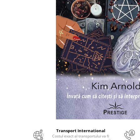
Numerologie
Paranormal
Parapsihologie
Ramtha
Audiobook
ReConnect
Religie
Crestinism
ScienceConnection
SelfConnect
SelfHealing
Vindecare Spirituala
Sanatate
Diete
Transport International
Gastronomik
Costul exact al transportului va fi