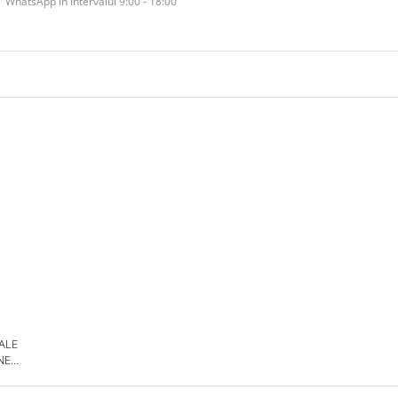
WhatsApp în Intervalul 9:00 - 18:00
 ALE
NE
DE