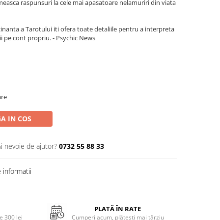
imeasca raspunsuri la cele mai apasatoare nelamuriri din viata
nanta a Tarotului iti ofera toate detaliile pentru a interpreta
tirii pe cont propriu. - Psychic News
are
A IN COS
Ai nevoie de ajutor?
0732 55 88 33
informatii
PLATĂ ÎN RATE
 300 lei
Cumperi acum, plătești mai târziu