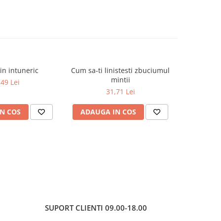
din intuneric
Cum sa-ti linistesti zbuciumul
Hrana C
-13%
mintii
san
,49 Lei
31,71 Lei
42,2
N COS
ADAUGA IN COS
ADAUG
SUPORT CLIENTI
09.00-18.00