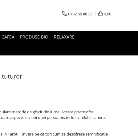
0732 55 88 33
0,00
I CAFEA
PRODUSE BIO
RELAXARE
 tuturor
pulare metode de ghicit din lume. Acesta poate oferi
toate aspectele vietii unei persoane, inclusiv relatii, cariera,
 in Tarot, ii invata pe cititori cum sa descifreze semnificatia