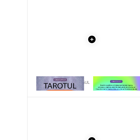
Literatura Romana
COLECTIE -SCARLAT
DEMETRESCU
Literatura Universala
Poezie
Romane de dragoste, Carti
romantice
Senzatii/Dragoste
Senzatii/Erotic
Senzatii/Suspans
Senzatii/Thriller
1 x TAROTUL - PE INTELESUL
1 x VINDECAREA COPILU
SF & Fantasy
TUTUROR
INTERIOR
Teatru
Teens Book Club
Umor
Birotica & Papetarie
Adezivi si benzi adezive