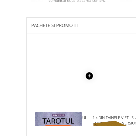
comunicat după plasarea comenzii.
Masaj
MedConnect
Medicina & Farmacie
PACHETE SI PROMOTII
Medicina Pentru Toti
SealfHealing
Sport
Starea de bine
Terapii Alternative
AudioBook
Beletristica
Biografii, Memorii, Jurnale
Carti erotice
Carti pentru Adolescenti, Young
1 x TAROTUL - PE INTELESUL
1 x DIN TAINELE VIETII SI
Adult
TUTUROR
UNIVERSULUI - VERSIU
ORIGINALA DIN 1939.
Crime, Thriller, Mistery
VOLUMELE I-III. CUTIE 