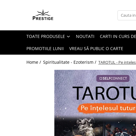
Toate Produsele
Noutati
TOATE PRODUSELE
NOUTATI
CARTI IN CURS DE
Promotii
Pachete Speciale Carti
PROMOTIILE LUNII
VREAU SĂ PUBLIC O CARTE
Spiritualitate - Ezoterism
Home /
Spiritualitate - Ezoterism /
TAROTUL - Pe inteles
AngelConnection
Arte Divinatorii
Astrologie
Chiromantie
Dezvoltare Spirituala
KidConnection
Minte Corp
New Illuminati Files