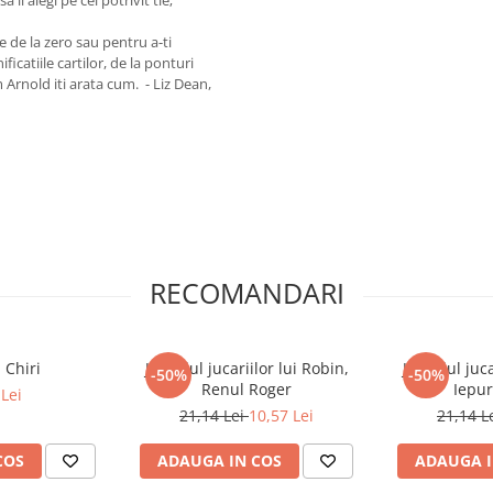
le de la zero sau pentru a-ti
icatiile cartilor, de la ponturi
 Arnold iti arata cum. - Liz Dean,
RECOMANDARI
 Chiri
Jurnalul jucariilor lui Robin,
Jurnalul juca
-50%
-50%
Renul Roger
Iepur
Lei
21,14 Lei
10,57 Lei
21,14 L
COS
ADAUGA IN COS
ADAUGA I