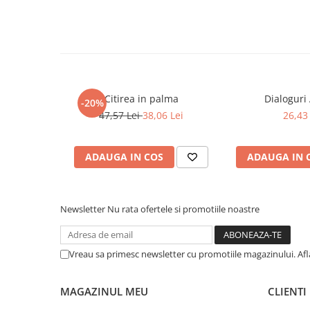
COLOREAZA CU PRIETENII
De colorat
Pot desena minunat
Sa coloram cu Nicol
Carti educative
Citirea in palma
Dialoguri 
Codul copiilor de succes
-20%
47,57 Lei
38,06 Lei
26,43 
Copii 0-7 ani
Clubul Premiantilor
ADAUGA IN COS
ADAUGA IN 
Super pitici 2-5 ani
Culegeri Auxiliare
Dezvoltare personala
Newsletter
Nu rata ofertele si promotiile noastre
Dictionare
Enciclopedii
Vreau sa primesc newsletter cu promotiile magazinului. Af
Kids Book Club
Legende istorice
MAGAZINUL MEU
CLIENTI
Literatura Scolara