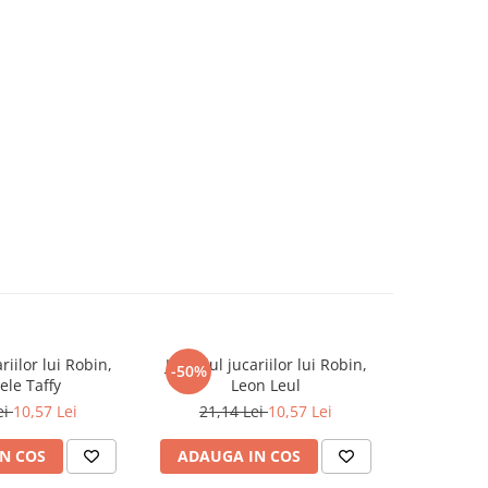
riilor lui Robin,
Jurnalul jucariilor lui Robin,
St
-50%
ele Taffy
Leon Leul
ei
10,57 Lei
21,14 Lei
10,57 Lei
N COS
ADAUGA IN COS
ADAUG