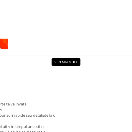
VEZI MAI MULT
rte te va invata:
e;
spunsuri rapide sau detaliate la o
tuitiv in timpul unei citiri;
 il alegi pe cel potrivit tie;