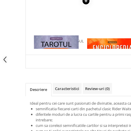
Articole Birotica
Accesorii Arhivare
Calculator
Hartie si Accesorii
Instrumente de scris
1 x TAROTUL - PE INTELESUL
1 x ENCICLOPEDIA
Organizare si Arhivare
TUTUROR
CRISTALELOR
Seturi birotica
Articole scolare
Arta
Caiete si Carnetele scolare
Coperti, Mape, Etichete
Caracteristici
Review-uri
(0)
Descriere
Ghiozdane si Penare scolare
Instrumente de scris
Ideal pentru cei care sunt pasionati de divinatie, aceasta ca
Instrumente si Truse Geometrie
semnificatia fiecarei carti din pachetul clasic Rider Wait
Seturi scolare
diferitele moduri de a lucra cu cartile pentru a primi ra
intrebare;
Calculator
cum sa corelezi semnificatiile cartilor si sa interpretezi in
Consumabile & Accesorii
cum sa-ti aplici cunostintele pe alte tipuri de pachete si sa