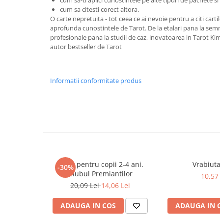
cum sa citesti corect altora.
Cadouri
O carte nepretuita - tot ceea ce ai nevoie pentru a citi carti
Carti in dar
aprofunda cunostintele de Tarot. De la etalari pana la semnif
profesionale pana la studii de caz, inovatoarea in Tarot Kim
Carti pentru copii
autor bestseller de Tarot
Beletristica
Literatura Romana
Literatura Universala
Informatii conformitate produs
Poezie
SF & Fantasy
Carte Prescolara, Joc
Carti cartonate
Descopera lumea
Descopera si invata
Teste pentru copii 2-4 ani.
Vrabiuta
-30%
Din ograda
Clubul Premiantilor
10,57 
20,09 Lei
14,06 Lei
Povesti pe roti
Primele notiuni
ADAUGA IN COS
ADAUGA IN 
Carti de colorat