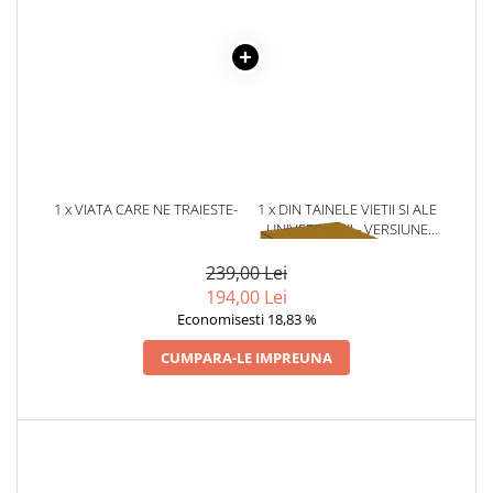
Literatura Romana
Literatura Universala
Poezie
Romane de dragoste, Carti
romantice
Senzatii/Dragoste
Senzatii/Erotic
1 x VIATA CARE NE TRAIESTE-
1 x DIN TAINELE VIETII SI ALE
ANATOL BASARAB
UNIVERSULUI - VERSIUNE
Senzatii/Suspans
ORIGINALA DIN 1939.
VOLUMELE I-III. CUTIE DE
239,00 Lei
Senzatii/Thriller
COLECTIE -SCARLAT
194,00 Lei
SF & Fantasy
DEMETRESCU
Economisesti 18,83 %
Teatru
CUMPARA-LE IMPREUNA
Teens Book Club
Umor
Birotica & Papetarie
Adezivi si benzi adezive