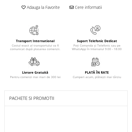
Masaj
Adauga la Favorite
Cere informatii
MedConnect
Medicina & Farmacie
Medicina Pentru Toti
SealfHealing
Transport International
Suport Telefonic Dedicat
Costul exact al transportului va fi
Poți Comanda și Telefonic sau pe
Sport
comunicat după plasarea comenzii.
WhatsApp în Intervalul 9:00 - 18:00
Starea de bine
Terapii Alternative
Livrare Gratuită
PLATĂ ÎN RATE
AudioBook
Pentru comenzi mai mari de 300 lei
Cumperi acum, plătești mai târziu
Beletristica
Biografii, Memorii, Jurnale
PACHETE SI PROMOTII
Carti erotice
Carti pentru Adolescenti, Young
Adult
Crime, Thriller, Mistery