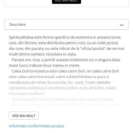
VEZI MAI MULT
COLOREAZA CU PRIETENII
De colorat
Pot desena minunat
Descriere
Sa coloram cu Nicol
Carti educative
Spiritualitatea este forma specifica de existenta in aceasta lume,
care, din fericire, este distribuita pentru toti, ca un colet postal,
Codul copiilor de succes
dar care, din pacate, nu este ridicat de la "oficiul postal" de cei mai
Copii 0-7 ani
multi dintre oameni, niciodata in viata.
Fiecare om, insa, a primit aceasta instiintare nu o singura data.
Clubul Premiantilor
Acest lucru trebuie tinut mereu in minte.
Super pitici 2-5 ani
Calea Duhovniceasca este calea catre Duh, iar calea catre Duh
este calea catre tine insuti, catre subiectivitatea ta pura si
Culegeri Auxiliare
netulburata de nimic: Eu sunt Eu, Eu - sunt. Toate celelalte
Dezvoltare personala
reprezinta continutul constiintei, psihic, corp, atitudini, relatii,
istoria personalitatii.
Dictionare
Spatiul acestei carti este pentru aceia care, macar o data in
viata, s-au oprit si s-au intrebat, "dar de ce?", este pentru aceia
Enciclopedii
carora nu le convin raspunsurile gata fabricate, nu se multumesc
Kids Book Club
cu raspunsurile altora, cu semifabricatele - aici oricum nu veti gasi
VEZI MAI MULT
asa ceva.
Legende istorice
Informatii conformitate produs
Aceasta carte te va ajuta foarte mult sa faci primii pasi spre locul
Literatura Scolara
intalnirii cu tine insuti, spre acel loc special unde vei putea sa