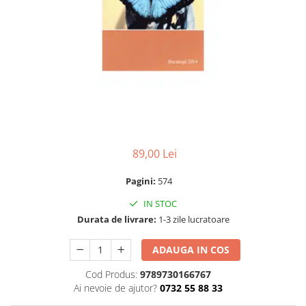
Numerologie
Paranormal
Parapsihologie
Ramtha
Audiobook
ReConnect
Religie
Crestinism
89,00 Lei
ScienceConnection
Pagini:
574
SelfConnect
IN STOC
SelfHealing
Durata de livrare:
1-3 zile lucratoare
Vindecare Spirituala
ADAUGA IN COS
Sanatate
Diete
Cod Produs:
9789730166767
Ai nevoie de ajutor?
0732 55 88 33
Gastronomik