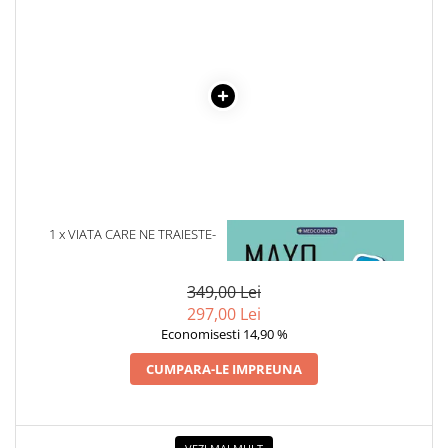
Cadouri
Carti in dar
Carti pentru copii
Beletristica
Literatura Romana
Literatura Universala
Poezie
SF & Fantasy
1 x VIATA CARE NE TRAIESTE-
1 x MAYO CLINIC. CARTEA
Carte Prescolara, Joc
ANATOL BASARAB
ESENTIALA DESPRE DIABETUL
Carti cartonate
ZAHARAT
349,00 Lei
Descopera lumea
297,00 Lei
Descopera si invata
Economisesti 14,90 %
Din ograda
CUMPARA-LE IMPREUNA
Povesti pe roti
Primele notiuni
Carti de colorat