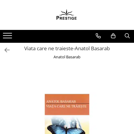
Toate Produsele
Noutati
Promotii
Pachete Speciale Carti
Viata care ne traieste-Anatol Basarab
Spiritualitate - Ezoterism
Anatol Basarab
AngelConnection
Arte Divinatorii
Astrologie
Chiromantie
Dezvoltare Spirituala
KidConnection
Minte Corp
New Illuminati Files