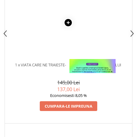
Articole Birotica
Accesorii Arhivare
Calculator
Hartie si Accesorii
Instrumente de scris
Organizare si Arhivare
Seturi birotica
Articole scolare
1 x VIATA CARE NE TRAIESTE-
1 x VINDECAREA COPILULUI
Arta
ANATOL BASARAB
INTERIOR
Caiete si Carnetele scolare
149,00 Lei
Coperti, Mape, Etichete
137,00 Lei
Ghiozdane si Penare scolare
Economisesti 8,05 %
Instrumente de scris
CUMPARA-LE IMPREUNA
Instrumente si Truse Geometrie
Seturi scolare
Calculator
Consumabile & Accesorii