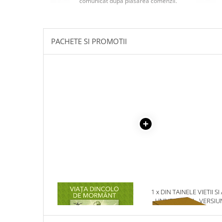
comunicat după plasarea comenzii.
Masaj
MedConnect
Medicina & Farmacie
PACHETE SI PROMOTII
Medicina Pentru Toti
SealfHealing
Sport
Starea de bine
Terapii Alternative
AudioBook
Beletristica
Biografii, Memorii, Jurnale
Carti erotice
Carti pentru Adolescenti, Young
1 x VIATA DINCOLO DE
1 x DIN TAINELE VIETII SI
Adult
MORMANT
UNIVERSULUI - VERSIU
ORIGINALA DIN 1939.
Crime, Thriller, Mistery
VOLUMELE I-III. CUTIE 