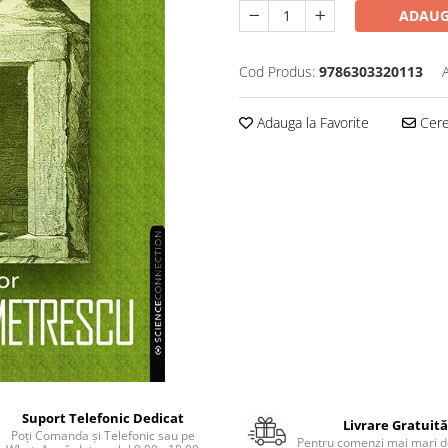
ADAUG
Cod Produs:
9786303320113
Adauga la Favorite
Cere 
Suport Telefonic Dedicat
Livrare Gratuită
Poți Comanda și Telefonic sau pe
Pentru comenzi mai mari de