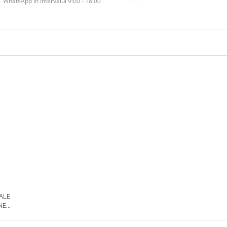
WhatsApp în Intervalul 9:00 - 18:00
 ALE
NE
DE