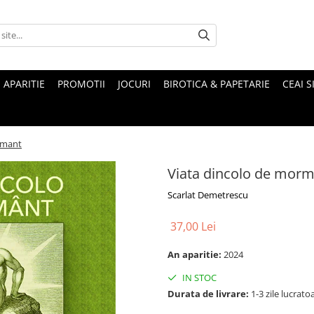
 APARITIE
PROMOTII
JOCURI
BIROTICA & PAPETARIE
CEAI S
rmant
Viata dincolo de mor
Scarlat Demetrescu
37,00 Lei
An aparitie:
2024
IN STOC
Durata de livrare:
1-3 zile lucrato