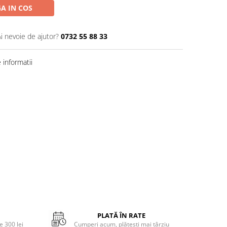
A IN COS
Ai nevoie de ajutor?
0732 55 88 33
informatii
PLATĂ ÎN RATE
 300 lei
Cumperi acum, plătești mai târziu