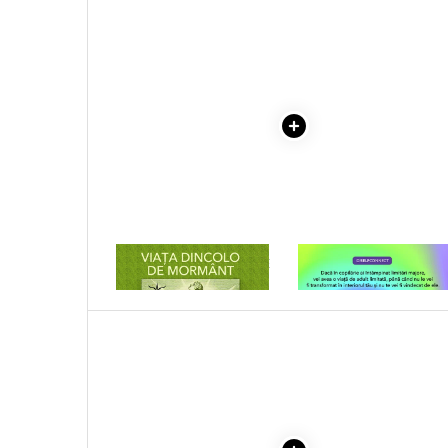
Literatura Romana
COLECTIE -SCARLAT
DEMETRESCU
Literatura Universala
Poezie
Romane de dragoste, Carti
romantice
Senzatii/Dragoste
Senzatii/Erotic
Senzatii/Suspans
Senzatii/Thriller
1 x VIATA DINCOLO DE
1 x VINDECAREA COPILU
SF & Fantasy
MORMANT
INTERIOR
Teatru
Teens Book Club
Umor
Birotica & Papetarie
Adezivi si benzi adezive