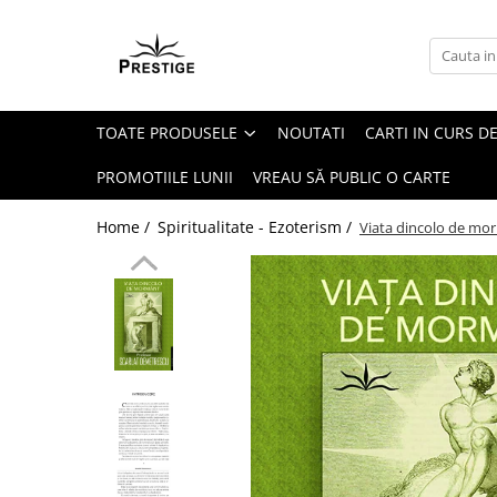
Toate Produsele
Noutati
TOATE PRODUSELE
NOUTATI
CARTI IN CURS DE
Promotii
Pachete Speciale Carti
PROMOTIILE LUNII
VREAU SĂ PUBLIC O CARTE
Spiritualitate - Ezoterism
Home /
Spiritualitate - Ezoterism /
Viata dincolo de mo
AngelConnection
Arte Divinatorii
Astrologie
Chiromantie
Dezvoltare Spirituala
KidConnection
Minte Corp
New Illuminati Files