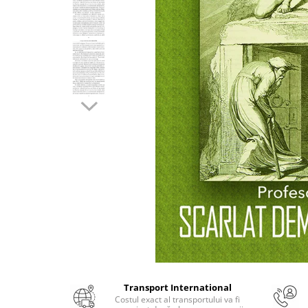
Numerologie
Paranormal
Parapsihologie
Ramtha
Audiobook
ReConnect
Religie
Crestinism
ScienceConnection
SelfConnect
SelfHealing
Vindecare Spirituala
Sanatate
Diete
Transport International
Gastronomik
Costul exact al transportului va fi