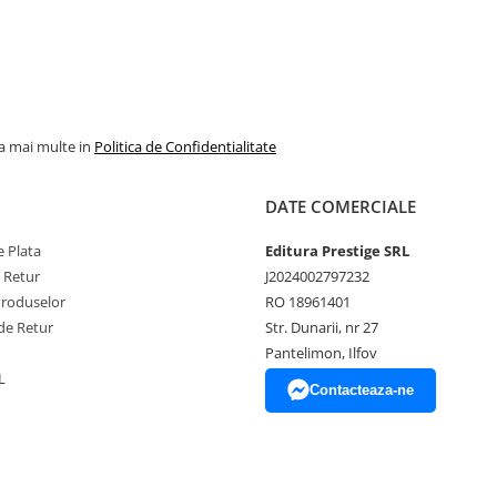
r si publicist, este subdirector
 revista spiritista ,,B. P.
ute intre 1913 si 1929, publica
la mai multe in
Politica de Confidentialitate
DATE COMERCIALE
sti.
 Plata
Editura Prestige SRL
e Retur
J2024002797232
Produselor
RO 18961401
de Retur
Str. Dunarii, nr 27
Pantelimon, Ilfov
L
Contacteaza-ne