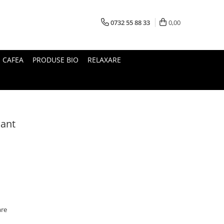
0732 55 88 33
0,00
I CAFEA
PRODUSE BIO
RELAXARE
mant
are