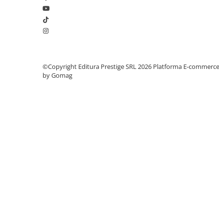
Elevi de 10 plus
Lecturi Scolare
Lumea Copilariei
Ma pregatesc pentru scoala
©Copyright Editura Prestige SRL 2026
Platforma E-commerc
Manuale - Carte Scolara
by Gomag
Clasa a II-a
Clasa a III-a
Clasa a IV-a
Clasa a V-a
Clasa a VI-a
Clasa a VII-a
Clasa a VIII-a
Clasa I
Clasa pregatitoare
Limbi Straine
Povesti