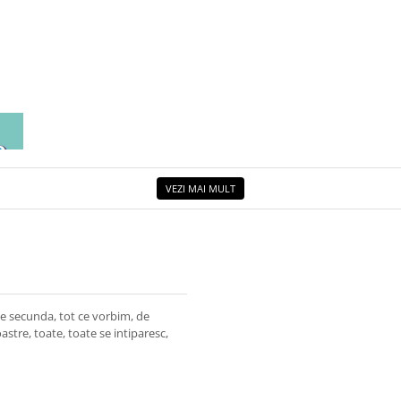
EA
ETUL
VEZI MAI MULT
 de secunda, tot ce vorbim, de
astre, toate, toate se intiparesc,