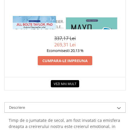
COLOREAZA CU PRIETENII
De colorat
Pot desena minunat
1 x VIATA INTREGULUI CREIER.
1 x MAYO CLINIC. CARTEA
Sa coloram cu Nicol
ANATOMIA ALEGERII SI CELE ,,
ESENTIALA DESPRE DIABETUL
PATRU PERSONAJE" CARE NE
ZAHARAT
Carti educative
CONDUC VIATA
337,17 Lei
Codul copiilor de succes
269,31 Lei
Economisesti 20,13 %
Copii 0-7 ani
CUMPARA-LE IMPREUNA
Clubul Premiantilor
Super pitici 2-5 ani
Culegeri Auxiliare
VEZI MAI MULT
Dezvoltare personala
Dictionare
Enciclopedii
Descriere
Kids Book Club
Timp de o jumatate de secol, am fost invatati ca emisfera
Legende istorice
dreapta a creirerului nostru este creierul emotional, in
Literatura Scolara