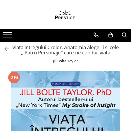
Toate Produsele
Noutati
Promotii
Pachete Speciale Carti
Viata intregului Creier. Anatomia alegerii si cele
,, Patru Personaje" care ne conduc viata
Spiritualitate - Ezoterism
Jill Bolte Taylor
AngelConnection
Arte Divinatorii
-21%
Astrologie
Chiromantie
Dezvoltare Spirituala
KidConnection
Minte Corp
New Illuminati Files