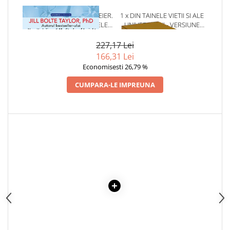
Articole Birotica
1 x VIATA INTREGULUI CREIER.
1 x DIN TAINELE VIETII SI ALE
Accesorii Arhivare
ANATOMIA ALEGERII SI CELE ,,
UNIVERSULUI - VERSIUNE
PATRU PERSONAJE" CARE NE
ORIGINALA DIN 1939.
Calculator
CONDUC VIATA
VOLUMELE I-III. CUTIE DE
227,17 Lei
Hartie si Accesorii
COLECTIE -SCARLAT
166,31 Lei
Instrumente de scris
DEMETRESCU
Economisesti 26,79 %
Organizare si Arhivare
CUMPARA-LE IMPREUNA
Seturi birotica
Articole scolare
Arta
Caiete si Carnetele scolare
Coperti, Mape, Etichete
Ghiozdane si Penare scolare
Instrumente de scris
Instrumente si Truse Geometrie
Seturi scolare
Calculator
Consumabile & Accesorii