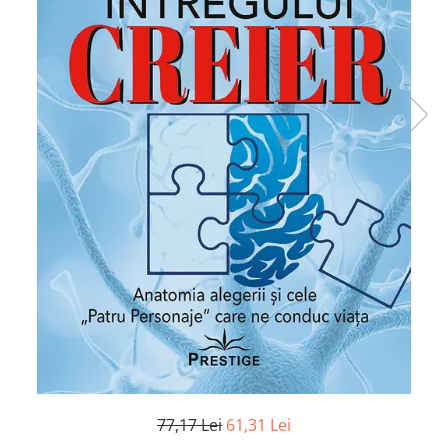
Numerologie
Paranormal
Parapsihologie
Ramtha
Audiobook
ReConnect
Religie
Crestinism
ScienceConnection
SelfConnect
SelfHealing
Vindecare Spirituala
Sanatate
Diete
77,17 Lei
61,31 Lei
Gastronomik