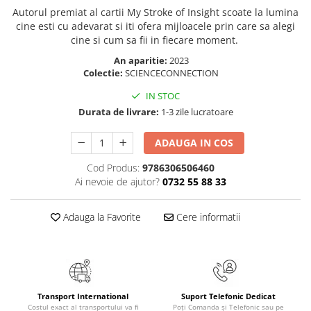
Masaj
Autorul premiat al cartii My Stroke of Insight scoate la lumina
cine esti cu adevarat si iti ofera mijloacele prin care sa alegi
MedConnect
cine si cum sa fii in fiecare moment.
Medicina & Farmacie
An aparitie:
2023
Colectie:
SCIENCECONNECTION
Medicina Pentru Toti
SealfHealing
IN STOC
Durata de livrare:
1-3 zile lucratoare
Sport
Starea de bine
ADAUGA IN COS
Terapii Alternative
Cod Produs:
9786306506460
AudioBook
Ai nevoie de ajutor?
0732 55 88 33
Beletristica
Adauga la Favorite
Cere informatii
Biografii, Memorii, Jurnale
Carti erotice
Carti pentru Adolescenti, Young
Adult
Crime, Thriller, Mistery
Transport International
Suport Telefonic Dedicat
Costul exact al transportului va fi
Poți Comanda și Telefonic sau pe