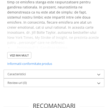
timp ce emisfera stanga este raspunzatoare pentru
gandirea rationala. In prezent, neurostiinta ne
Elevi de 10 plus
demonstreaza ca nu este atat de simplu: de fapt,
Lecturi Scolare
sistemul nostru limbic este impartit intre cele doua
Lumea Copilariei
emisfere. In consecinta, fiecare emisfera are atat un
creier emotional, cat si unul rational. In aceasta carte
Ma pregatesc pentru scoala
inovatoare, dr. Jill Bolte Taylor, autoarea bestseller-ului
Manuale - Carte Scolara
New York Times, My Stroke of Insight, ne prezinta aceste
Clasa a II-a
patru ,,personaje" care ne definesc:
,,Personajul" 1, Gandirea stanga;
Clasa a III-a
,,Personajul" 2, Emotia stanga;
Clasa a IV-a
VEZI MAI MULT
,,Personajul" 3, Emotia dreapta
Clasa a V-a
,,Personajul" 4, Gandirea dreapta.
Informatii conformitate produs
Clasa a VI-a
Din cuprinsul cartii Viata intregului creier:
Clasa a VII-a
Caracteristici
Clasa a VIII-a
,,Creierul nostru este un instrument magnific, sediul
Review-uri
(0)
Clasa I
gandurilor noastre, al emotiilor, al experientelor si al
Clasa pregatitoare
talentelor noastre. Cand intelegem ce se intampla, la
nivel celular, in relatia dintre gandurile si emotiile
Limbi Straine
noastre, nu mai trebuie sa fim dependenti de
RECOMANDARI
Povesti
reactivitatea emotionala. In schimb, suntem incurajati sa