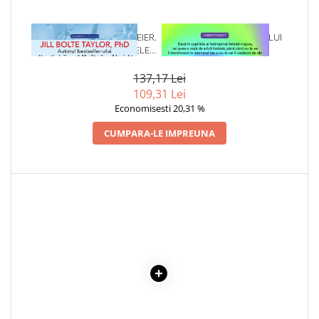
Cadouri
Carti in dar
1 x VIATA INTREGULUI CREIER.
1 x VINDECAREA COPILULUI
ANATOMIA ALEGERII SI CELE ,,
INTERIOR
Carti pentru copii
PATRU PERSONAJE" CARE NE
Beletristica
CONDUC VIATA
137,17 Lei
109,31 Lei
Literatura Romana
Economisesti 20,31 %
Literatura Universala
Poezie
CUMPARA-LE IMPREUNA
SF & Fantasy
Carte Prescolara, Joc
Carti cartonate
Descopera lumea
Descopera si invata
Din ograda
Povesti pe roti
Primele notiuni
Carti de colorat