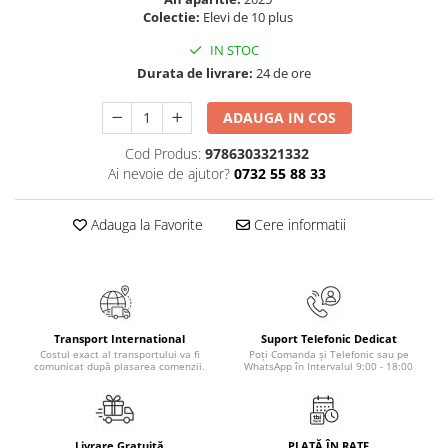
Colectie:
Elevi de 10 plus
Elevi de 10 plus
IN STOC
Lecturi Scolare
Durata de livrare:
24 de ore
Lumea Copilariei
Ma pregatesc pentru scoala
ADAUGA IN COS
Manuale - Carte Scolara
Cod Produs:
9786303321332
Clasa a II-a
Ai nevoie de ajutor?
0732 55 88 33
Clasa a III-a
Clasa a IV-a
Adauga la Favorite
Cere informatii
Clasa a V-a
Clasa a VI-a
Clasa a VII-a
Clasa a VIII-a
Transport International
Suport Telefonic Dedicat
Clasa I
Costul exact al transportului va fi
Poți Comanda și Telefonic sau pe
comunicat după plasarea comenzii.
WhatsApp în Intervalul 9:00 - 18:00
Clasa pregatitoare
Limbi Straine
Povesti
Livrare Gratuită
PLATĂ ÎN RATE