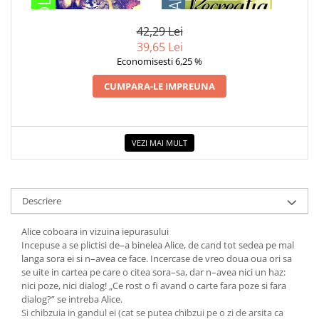
LEWIS CARROLL
42,29 Lei
39,65 Lei
Economisesti 6,25 %
CUMPARA-LE IMPREUNA
VEZI MAI MULT
Descriere
Alice coboara in vizuina iepurasului
Incepuse a se plictisi de–a binelea Alice, de cand tot sedea pe mal
langa sora ei si n–avea ce face. Incercase de vreo doua oua ori sa
se uite in cartea pe care o citea sora–sa, dar n–avea nici un haz:
nici poze, nici dialog! „Ce rost o fi avand o carte fara poze si fara
dialog?” se intreba Alice.
Si chibzuia in gandul ei (cat se putea chibzui pe o zi de arsita ca