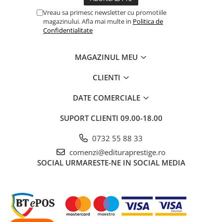
Educative
Vreau sa primesc newsletter cu promotiile
magazinului. Afla mai multe in
Politica de
Jocuri si jucarii educative
Confidentialitate
Figurine
Jocuri de Societate
MAGAZINUL MEU
Jucarii bebelusi
CLIENTI
Jucarii interactive
DATE COMERCIALE
Lampi de veghe copii
LEGO
SUPORT CLIENTI
09.00-18.00
Puzzle-uri
0732 55 88 33
Puzzle
comenzi@edituraprestige.ro
Puzzle 3D Lemn
SOCIAL
URMARESTE-NE IN SOCIAL MEDIA
Non-fictiune
Casa, gradina, bricolaj
Cultura Generala
Hobby Practic