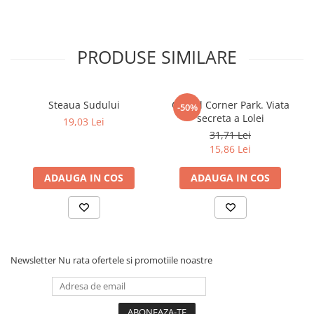
Dezvoltarea Afacerilor
Parenting & Familie
PRODUSE SIMILARE
Psihologie, Psihanaliza
PSYCONNECT
Sexualitate
Steaua Sudului
Clubul Corner Park. Viata
-50%
secreta a Lolei
19,03 Lei
Istorie
31,71 Lei
Istorie & Filosofie
15,86 Lei
Istorii Secrete
ADAUGA IN COS
ADAUGA IN COS
Mituri si Legende
Tot Adevarul
Jocuri
Casute de papusi si mobilier
Newsletter
Nu rata ofertele si promotiile noastre
Creativitate
Educative
BrainBox