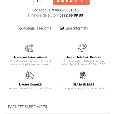
ADAUGA IN COS
Literatura Romana
Cod Produs:
9786069651810
Literatura Universala
Ai nevoie de ajutor?
0732 55 88 33
Poezie
Romane de dragoste, Carti
Adauga la Favorite
Cere informatii
romantice
Senzatii/Dragoste
Senzatii/Erotic
Senzatii/Suspans
Transport International
Suport Telefonic Dedicat
Costul exact al transportului va fi
Poți Comanda și Telefonic sau pe
Senzatii/Thriller
comunicat după plasarea comenzii.
WhatsApp în Intervalul 9:00 - 18:00
SF & Fantasy
Teatru
Livrare Gratuită
PLATĂ ÎN RATE
Teens Book Club
Pentru comenzi mai mari de 300 lei
Cumperi acum, plătești mai târziu
Umor
Birotica & Papetarie
PACHETE SI PROMOTII
Adezivi si benzi adezive