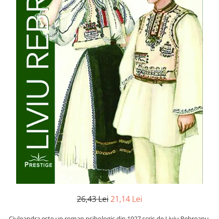
Numerologie
Paranormal
Parapsihologie
Ramtha
Audiobook
ReConnect
Religie
Crestinism
ScienceConnection
SelfConnect
SelfHealing
Vindecare Spirituala
Sanatate
Diete
26,43 Lei
21,14 Lei
Gastronomik
Ciuleandra este un roman psihologic din 1927 scris de Liviu Rebreanu.