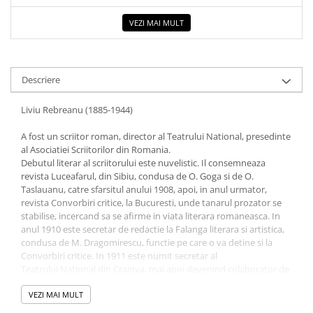
Elevi de 10 plus
VEZI MAI MULT
Lecturi Scolare
Lumea Copilariei
Ma pregatesc pentru scoala
Descriere
Manuale - Carte Scolara
Liviu Rebreanu (1885-1944)
Clasa a II-a
A fost un scriitor roman, director al Teatrului National, presedinte
Clasa a III-a
al Asociatiei Scriitorilor din Romania.
Clasa a IV-a
Debutul literar al scriitorului este nuvelistic. Il consemneaza
revista Luceafarul, din Sibiu, condusa de O. Goga si de O.
Clasa a V-a
Taslauanu, catre sfarsitul anului 1908, apoi, in anul urmator,
Clasa a VI-a
revista Convorbiri critice, la Bucuresti, unde tanarul prozator se
Clasa a VII-a
stabilise, incercand sa se afirme in viata literara romaneasca. In
anul 1910 este secretar de redactie la Falanga literara si artistica,
Clasa a VIII-a
condusa de M. Dragomirescu, functie pe care o va detine si la
Clasa I
Convorbiri critice. In 1911 este numit secretar al
Clasa pregatitoare
Teatrului National din Craiova, mai apoi devenind colaborator de
baza al lui Emil Garleanu, la acea data director al institutiei.
Limbi Straine
Pana la aparitia primului sau roman, Ion (1920), a publicat cateva
VEZI MAI MULT
Povesti
volume de nuvele (Framantari, 1912; Golanii, 1916; Marturisire,