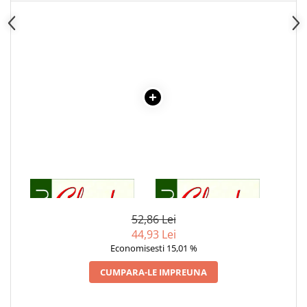
Cadouri
Carti in dar
Carti pentru copii
Beletristica
Literatura Romana
Literatura Universala
Poezie
SF & Fantasy
Carte Prescolara, Joc
Carti cartonate
1 x CIULEANDRA
1 x CIULEANDRA
Descopera lumea
52,86 Lei
Descopera si invata
44,93 Lei
Din ograda
Economisesti 15,01 %
Povesti pe roti
CUMPARA-LE IMPREUNA
Primele notiuni
Carti de colorat