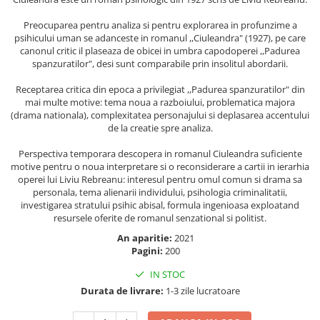
Masaj
Preocuparea pentru analiza si pentru explorarea in profunzime a
MedConnect
psihicului uman se adanceste in romanul ,,Ciuleandra" (1927), pe care
canonul critic il plaseaza de obicei in umbra capodoperei ,,Padurea
Medicina & Farmacie
spanzuratilor", desi sunt comparabile prin insolitul abordarii.
Medicina Pentru Toti
Receptarea critica din epoca a privilegiat ,,Padurea spanzuratilor" din
SealfHealing
mai multe motive: tema noua a razboiului, problematica majora
(drama nationala), complexitatea personajului si deplasarea accentului
Sport
de la creatie spre analiza.
Starea de bine
Perspectiva temporara descopera in romanul Ciuleandra suficiente
Terapii Alternative
motive pentru o noua interpretare si o reconsiderare a cartii in ierarhia
operei lui Liviu Rebreanu: interesul pentru omul comun si drama sa
AudioBook
personala, tema alienarii individului, psihologia criminalitatii,
Beletristica
investigarea stratului psihic abisal, formula ingenioasa exploatand
resursele oferite de romanul senzational si politist.
Biografii, Memorii, Jurnale
An aparitie:
2021
Carti erotice
Pagini:
200
Carti pentru Adolescenti, Young
IN STOC
Adult
Durata de livrare:
1-3 zile lucratoare
Crime, Thriller, Mistery