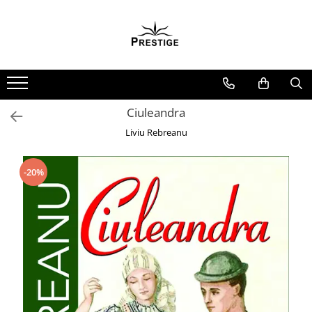
Toate Produsele
Noutati
Promotii
Pachete Speciale Carti
Ciuleandra
Spiritualitate - Ezoterism
Liviu Rebreanu
AngelConnection
Arte Divinatorii
-20%
Astrologie
Chiromantie
Dezvoltare Spirituala
KidConnection
Minte Corp
New Illuminati Files