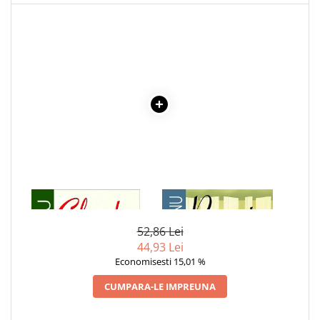
COLOREAZA CU PRIETENII
De colorat
Pot desena minunat
Sa coloram cu Nicol
Carti educative
Codul copiilor de succes
Copii 0-7 ani
Clubul Premiantilor
Super pitici 2-5 ani
Culegeri Auxiliare
1 x CIULEANDRA
1 x RECREATIA MARE
Dezvoltare personala
52,86 Lei
Dictionare
44,93 Lei
Enciclopedii
Economisesti 15,01 %
Kids Book Club
CUMPARA-LE IMPREUNA
Legende istorice
Literatura Scolara