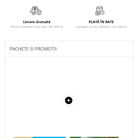
Povesti ilustrate
Povesti - Basme - Legende
Realitatea Augmentata
Livrare Gratuită
PLATĂ ÎN RATE
Pentru comenzi mai mari de 300 lei
Cumperi acum, plătești mai târziu
Religie pentru copii
ScienceConnection
PACHETE SI PROMOTII
TP ROLL