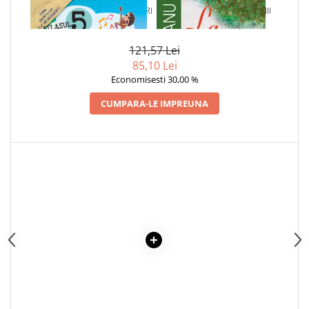
1 x ATLASUL CELOR 5 SIMTURI
1 x LA MEDELENI - VOL. I-III
ALE MELE
121,57 Lei
85,10 Lei
Economisesti 30,00 %
CUMPARA-LE IMPREUNA