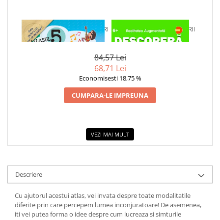
1 x ATLASUL CELOR 5 SIMTURI
1 x DESCOPERA DINOZAURII
ALE MELE
IN 4D
84,57 Lei
68,71 Lei
Economisesti 18,75 %
CUMPARA-LE IMPREUNA
VEZI MAI MULT
Descriere
Cu ajutorul acestui atlas, vei invata despre toate modalitatile
diferite prin care percepem lumea inconjuratoare! De asemenea,
iti vei putea forma o idee despre cum lucreaza si simturile