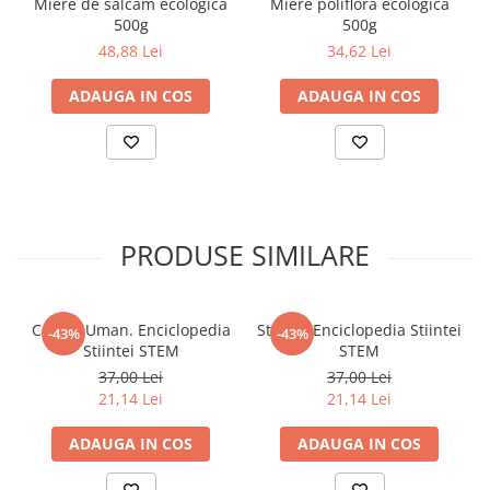
Miere de salcam ecologica
Miere poliflora ecologica
500g
500g
48,88 Lei
34,62 Lei
ADAUGA IN COS
ADAUGA IN COS
PRODUSE SIMILARE
Corpul Uman. Enciclopedia
Stiinte. Enciclopedia Stiintei
-43%
-43%
Stiintei STEM
STEM
37,00 Lei
37,00 Lei
21,14 Lei
21,14 Lei
ADAUGA IN COS
ADAUGA IN COS