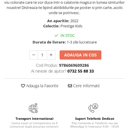
viu colorate care te vor duce intr-o calatorie magica in lumea simturilor
Elevi de 10 plus
noastre! Distreaza-te lipind abtibildurile pe poster si prin carte, acolo
unde se potrivesc.
Lecturi Scolare
An aparitie:
2022
Lumea Copilariei
Colectie:
Prestige Kids
Ma pregatesc pentru scoala
IN STOC
Manuale - Carte Scolara
Durata de livrare:
1-3 zile lucratoare
Clasa a II-a
ADAUGA IN COS
Clasa a III-a
Clasa a IV-a
Cod Produs:
9786069609286
Ai nevoie de ajutor?
0732 55 88 33
Clasa a V-a
Clasa a VI-a
Adauga la Favorite
Cere informatii
Clasa a VII-a
Clasa a VIII-a
Clasa I
Clasa pregatitoare
Limbi Straine
Transport International
Suport Telefonic Dedicat
Costul exact al transportului va fi
Poți Comanda și Telefonic sau pe
Povesti
comunicat după plasarea comenzii.
WhatsApp în Intervalul 9:00 - 18:00