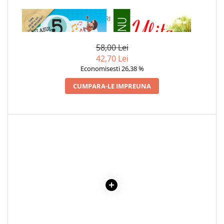
1 x ATLASUL CELOR 5 SIMTURI
1 x ULITA COPILARIEI
ALE MELE
58,00 Lei
42,70 Lei
Economisesti 26,38 %
CUMPARA-LE IMPREUNA