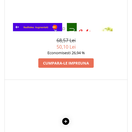
Cadouri
Carti in dar
Carti pentru copii
1 x DESCOPERA SPATIUL IN 4D
1 x ULITA COPILARIEI
Beletristica
Literatura Romana
68,57 Lei
50,10 Lei
Literatura Universala
Economisesti 26,94 %
Poezie
SF & Fantasy
CUMPARA-LE IMPREUNA
Carte Prescolara, Joc
Carti cartonate
Descopera lumea
Descopera si invata
Din ograda
Povesti pe roti
Primele notiuni
Carti de colorat