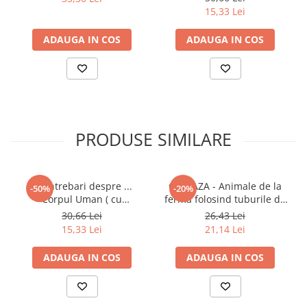
15,33 Lei
Povesti ilustrate
Povesti - Basme - Legende
ADAUGA IN COS
ADAUGA IN COS
Realitatea Augmentata
Religie pentru copii
ScienceConnection
TP ROLL
PRODUSE SIMILARE
Ceai si Cafea
Cafea
Cafea terapeutica
50 Intrebari despre ...
CREEAZA - Animale de la
-50%
-20%
Ceai
Corpul Uman ( cu
ferma folosind tuburile de
abtibilduri)
la hartia igienica
30,66 Lei
26,43 Lei
Dezvoltare Personala
15,33 Lei
21,14 Lei
BUSINESS
Carti de joc
ADAUGA IN COS
ADAUGA IN COS
Dezvoltare Personala Adulti
Dezvoltare Profesionala