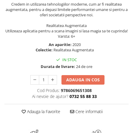
Masaj
Credem in utilizarea tehnologiilor moderne, cum ar fi realitatea
augmentata, pentru a depasi limitele performantei umane si pentru a
MedConnect
oferi societatii perspective noi.
Medicina & Farmacie
Realitatea Augmentata
Utilizeaza aplicatia pentru a scana imagini si lasa magia sa te cuprinda!
Medicina Pentru Toti
Varsta: 6+
SealfHealing
An aparitie:
2020
Sport
Colectie:
Realitatea Augmentata
Starea de bine
IN STOC
Durata de livrare:
24 de ore
Terapii Alternative
AudioBook
ADAUGA IN COS
Beletristica
Cod Produs:
9786069651308
Biografii, Memorii, Jurnale
Ai nevoie de ajutor?
0732 55 88 33
Carti erotice
Carti pentru Adolescenti, Young
Adauga la Favorite
Cere informatii
Adult
Crime, Thriller, Mistery