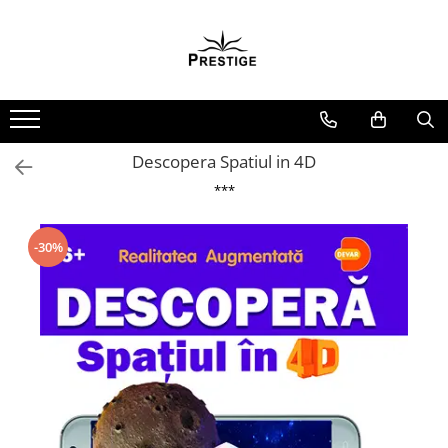
Toate Produsele
Noutati
Promotii
Pachete Speciale Carti
Descopera Spatiul in 4D
Spiritualitate - Ezoterism
***
AngelConnection
Arte Divinatorii
-30%
Astrologie
Chiromantie
Dezvoltare Spirituala
KidConnection
Minte Corp
New Illuminati Files