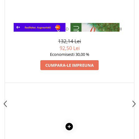
Articole Birotica
Accesorii Arhivare
Calculator
Hartie si Accesorii
1 x DESCOPERA SPATIUL IN 4D
1 x LA MEDELENI - VOL. I-III
Instrumente de scris
132,14 Lei
Organizare si Arhivare
92,50 Lei
Seturi birotica
Economisesti 30,00 %
Articole scolare
CUMPARA-LE IMPREUNA
Arta
Caiete si Carnetele scolare
Coperti, Mape, Etichete
Ghiozdane si Penare scolare
Instrumente de scris
Instrumente si Truse Geometrie
Seturi scolare
Calculator
Consumabile & Accesorii