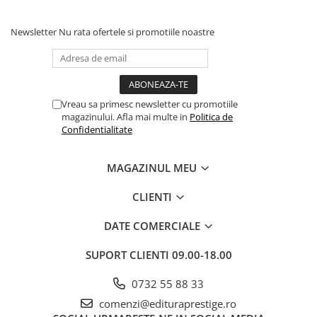
Dezvoltarea Afacerilor
Newsletter
Nu rata ofertele si promotiile noastre
Parenting & Familie
Psihologie, Psihanaliza
PSYCONNECT
Sexualitate
Vreau sa primesc newsletter cu promotiile
magazinului. Afla mai multe in
Politica de
Istorie
Confidentialitate
Istorie & Filosofie
Istorii Secrete
MAGAZINUL MEU
Mituri si Legende
CLIENTI
Tot Adevarul
DATE COMERCIALE
Jocuri
Casute de papusi si mobilier
SUPORT CLIENTI
09.00-18.00
Creativitate
0732 55 88 33
Educative
comenzi@edituraprestige.ro
BrainBox