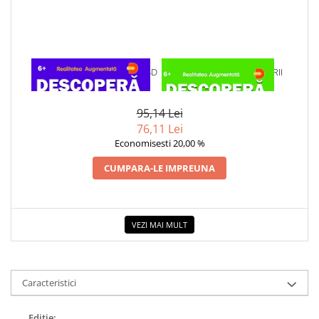
COLOREAZA CU PRIETENII
De colorat
Pot desena minunat
Sa coloram cu Nicol
1 x DESCOPERA SPATIUL IN 4D
1 x DESCOPERA DINOZAURII
Carti educative
IN 4D
Codul copiilor de succes
95,14 Lei
Copii 0-7 ani
76,11 Lei
Economisesti 20,00 %
Clubul Premiantilor
Super pitici 2-5 ani
CUMPARA-LE IMPREUNA
Culegeri Auxiliare
Dezvoltare personala
VEZI MAI MULT
Dictionare
Enciclopedii
Kids Book Club
Caracteristici
Legende istorice
Editie:
Literatura Scolara