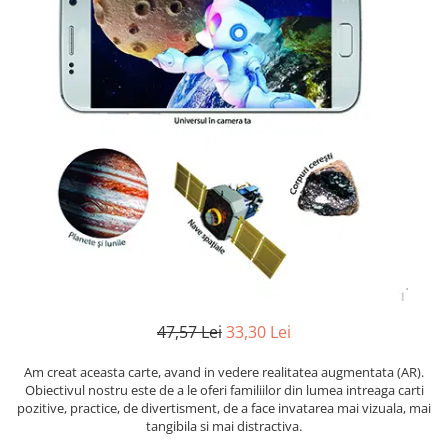
Numerologie
Paranormal
Parapsihologie
Ramtha
Audiobook
ReConnect
Religie
Crestinism
ScienceConnection
SelfConnect
SelfHealing
47,57 Lei
33,30 Lei
Vindecare Spirituala
Am creat aceasta carte, avand in vedere realitatea augmentata (AR).
Sanatate
Obiectivul nostru este de a le oferi familiilor din lumea intreaga carti
Diete
pozitive, practice, de divertisment, de a face invatarea mai vizuala, mai
tangibila si mai distractiva.
Gastronomik