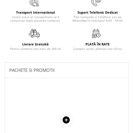
Literatura Romana
Literatura Universala
Transport International
Suport Telefonic Dedicat
Costul exact al transportului va fi
Poți Comanda și Telefonic sau pe
Poezie
comunicat după plasarea comenzii.
WhatsApp în Intervalul 9:00 - 18:00
Romane de dragoste, Carti
romantice
Livrare Gratuită
PLATĂ ÎN RATE
Senzatii/Dragoste
Pentru comenzi mai mari de 300 lei
Cumperi acum, plătești mai târziu
Senzatii/Erotic
Senzatii/Suspans
PACHETE SI PROMOTII
Senzatii/Thriller
SF & Fantasy
Teatru
Teens Book Club
Umor
Birotica & Papetarie
Adezivi si benzi adezive