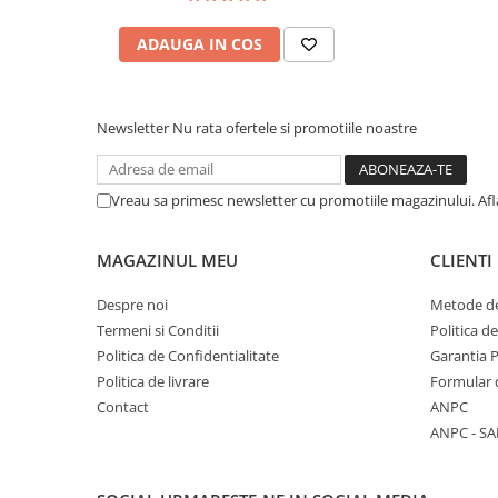
COLOREAZA CU PRIETENII
De colorat
ADAUGA IN COS
Pot desena minunat
Sa coloram cu Nicol
Newsletter
Nu rata ofertele si promotiile noastre
Carti educative
Codul copiilor de succes
Copii 0-7 ani
Vreau sa primesc newsletter cu promotiile magazinului. Af
Clubul Premiantilor
MAGAZINUL MEU
CLIENTI
Super pitici 2-5 ani
Culegeri Auxiliare
Despre noi
Metode de
Dezvoltare personala
Termeni si Conditii
Politica d
Politica de Confidentialitate
Garantia 
Dictionare
Politica de livrare
Formular 
Enciclopedii
Contact
ANPC
Kids Book Club
ANPC - SA
Legende istorice
Literatura Scolara