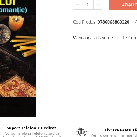
ADAUG
Cod Produs:
9786068863320
Adauga la Favorite
Cere 
Suport Telefonic Dedicat
Livrare Gratuită
Poți Comanda și Telefonic sau pe
Pentru comenzi mai mari de