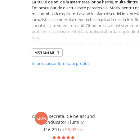
La 100 si de ani de la asternerea lor pe hartie, multe dintre 
Cadouri
Eminescu par de o actualitate paradoxala. Motiv pentru ne
mai bombastice epitete. Lasand in afara discutiei incontestab
Carti in dar
jurnalistice ale poetului nepereche, explicatia rezida in inf
Carti pentru copii
social de care sufera romanii. Citind presa vremii si vremur
probleme, aceleasi mentalitati, aceleasi abordari, oglindind
Beletristica
timp.
Literatura Romana
In acest context trebuie tratat si studiul Prof. N. Minovici, 
publicare, isi pastreaza actualitatea.
Literatura Universala
VEZI MAI MULT
Poezie
In nicio parte a lumii nu se poate specula naivitatea omene
Informatii conformitate produs
SF & Fantasy
aceasta. - N. Minovici
Carte Prescolara, Joc
Carti cartonate
Descopera lumea
Descopera si invata
Din ograda
Agenda secreta. Ce ne ascund
Povesti pe roti
-20%
conducatorii lumii!?
Primele notiuni
116,29 Lei
93,03 Lei
Carti de colorat