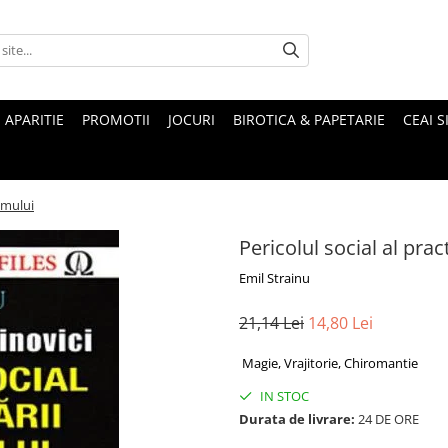
 APARITIE
PROMOTII
JOCURI
BIROTICA & PAPETARIE
CEAI S
ismului
Pericolul social al prac
Emil Strainu
21,14 Lei
14,80 Lei
Magie, Vrajitorie, Chiromantie
IN STOC
Durata de livrare:
24 DE ORE