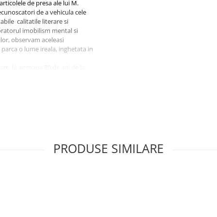
articolele de presa ale lui M.
cunoscatori de a vehicula cele
ile calitatile literare si
ioratorul imobilism mental si
ilor, observam aceleasi
 parca o lume ireala, inghetata in
care, la aproape 80 de ani de la
asca cu atata usurinta ca in tara
PRODUSE SIMILARE