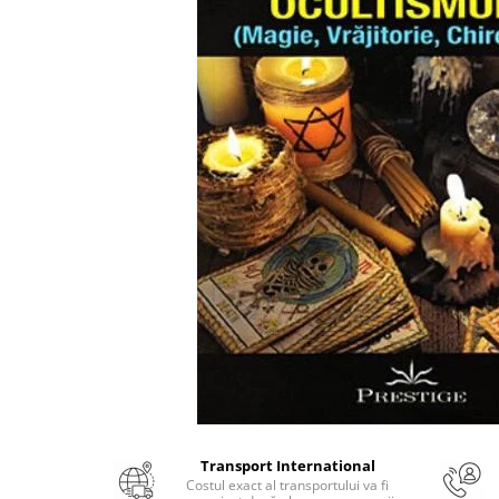
Numerologie
Paranormal
Parapsihologie
Ramtha
Audiobook
ReConnect
Religie
Crestinism
ScienceConnection
SelfConnect
SelfHealing
Vindecare Spirituala
Sanatate
Diete
Transport International
Gastronomik
Costul exact al transportului va fi