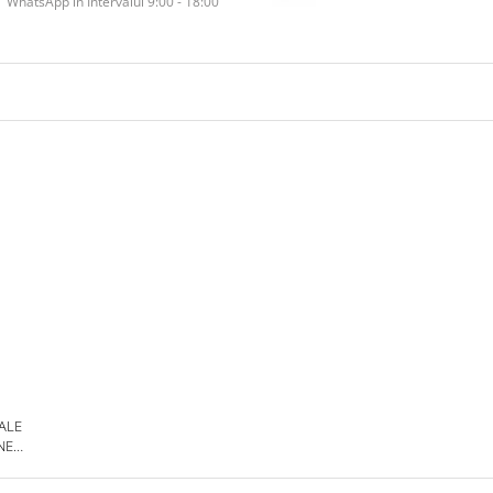
WhatsApp în Intervalul 9:00 - 18:00
 ALE
NE
DE