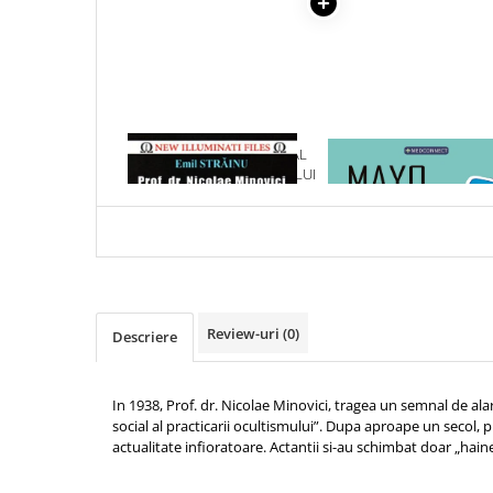
Articole Birotica
Accesorii Arhivare
Calculator
Hartie si Accesorii
Instrumente de scris
1 x PERICOLUL SOCIAL AL
1 x MAYO CLINIC. CART
Organizare si Arhivare
PRACTICARII OCULTISMULUI
ESENTIALA DESPRE DIAB
Seturi birotica
ZAHARAT
Articole scolare
Arta
Caiete si Carnetele scolare
Coperti, Mape, Etichete
Review-uri
(0)
Descriere
Ghiozdane si Penare scolare
Instrumente de scris
Instrumente si Truse Geometrie
In 1938, Prof. dr. Nicolae Minovici, tragea un semnal de ala
Seturi scolare
social al practicarii ocultismului”. Dupa aproape un seco
actualitate infioratoare. Actantii si-au schimbat doar „haine
Calculator
Consumabile & Accesorii