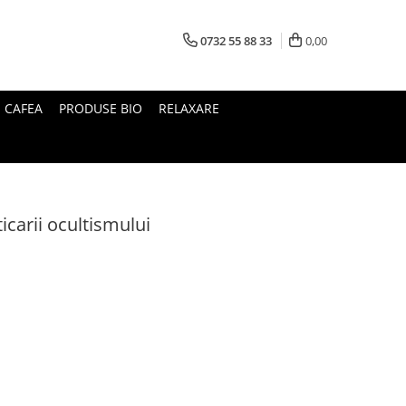
0732 55 88 33
0,00
I CAFEA
PRODUSE BIO
RELAXARE
ticarii ocultismului