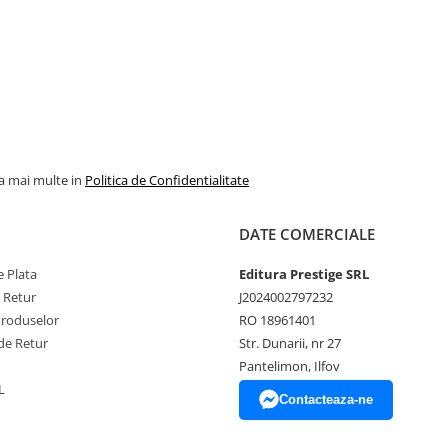
la mai multe in
Politica de Confidentialitate
DATE COMERCIALE
 Plata
Editura Prestige SRL
e Retur
J2024002797232
Produselor
RO 18961401
de Retur
Str. Dunarii, nr 27
Pantelimon, Ilfov
L
Contacteaza-ne