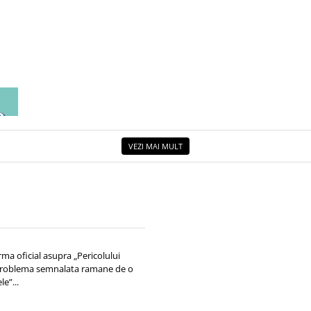
EA
ETUL
VEZI MAI MULT
rma oficial asupra „Pericolului
l, problema semnalata ramane de o
le”...