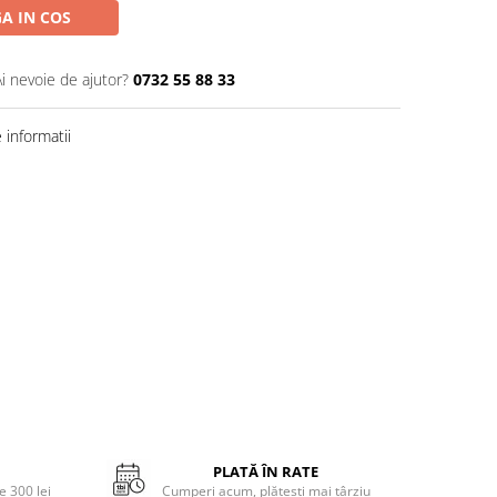
A IN COS
Ai nevoie de ajutor?
0732 55 88 33
informatii
PLATĂ ÎN RATE
 300 lei
Cumperi acum, plătești mai târziu