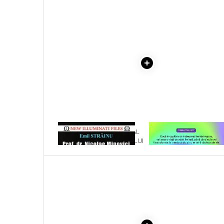
Literatura Romana
COLECTIE -SCARLAT
DEMETRESCU
Literatura Universala
Poezie
Romane de dragoste, Carti
romantice
Senzatii/Dragoste
Senzatii/Erotic
Senzatii/Suspans
Senzatii/Thriller
1 x PERICOLUL SOCIAL AL
1 x VINDECAREA COPILU
SF & Fantasy
PRACTICARII OCULTISMULUI
INTERIOR
Teatru
Teens Book Club
Umor
Birotica & Papetarie
Adezivi si benzi adezive