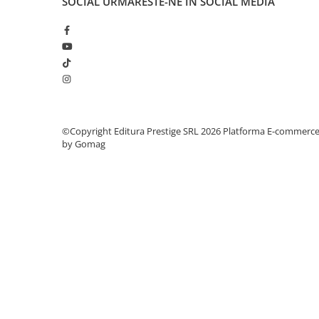
SOCIAL
URMARESTE-NE IN SOCIAL MEDIA
Elevi de 10 plus
Lecturi Scolare
Lumea Copilariei
Ma pregatesc pentru scoala
Manuale - Carte Scolara
Clasa a II-a
©Copyright Editura Prestige SRL 2026
Platforma E-commerc
Clasa a III-a
by Gomag
Clasa a IV-a
Clasa a V-a
Clasa a VI-a
Clasa a VII-a
Clasa a VIII-a
Clasa I
Clasa pregatitoare
Limbi Straine
Povesti