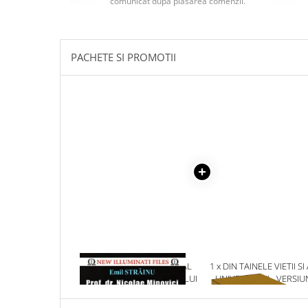
comunicat după plasarea comenzii.
Masaj
MedConnect
Medicina & Farmacie
PACHETE SI PROMOTII
Medicina Pentru Toti
SealfHealing
Sport
Starea de bine
Terapii Alternative
AudioBook
Beletristica
Biografii, Memorii, Jurnale
Carti erotice
Carti pentru Adolescenti, Young
1 x PERICOLUL SOCIAL AL
1 x DIN TAINELE VIETII SI
Adult
PRACTICARII OCULTISMULUI
UNIVERSULUI - VERSIU
ORIGINALA DIN 1939.
Crime, Thriller, Mistery
VOLUMELE I-III. CUTIE 