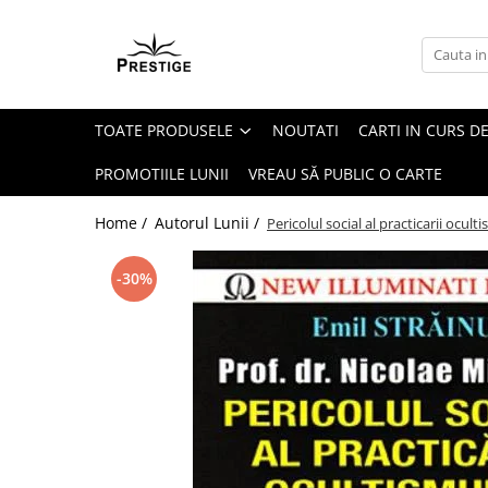
Toate Produsele
Noutati
TOATE PRODUSELE
NOUTATI
CARTI IN CURS DE
Promotii
Pachete Speciale Carti
PROMOTIILE LUNII
VREAU SĂ PUBLIC O CARTE
Spiritualitate - Ezoterism
Home /
Autorul Lunii /
Pericolul social al practicarii ocult
AngelConnection
Arte Divinatorii
-30%
Astrologie
Chiromantie
Dezvoltare Spirituala
KidConnection
Minte Corp
New Illuminati Files