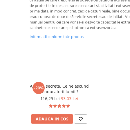
de protectie, in desfasurarea cercetarii si activitatii extra
Cadouri
prima data, in mod concret, zeci de cazuri reale, bine docu
Carti in dar
erau cunoscute doar de Serviciile secrete sau de initiati. 
manual pentru cei care vor sa-si dezvolte capacitatile extr
Carti pentru copii
cabinete de cercetare psihotronica extrasenzoriala.
Beletristica
Informatii conformitate produs
Literatura Romana
Literatura Universala
Poezie
SF & Fantasy
Carte Prescolara, Joc
Carti cartonate
Agenda secreta. Ce ne ascund
Descopera lumea
-20%
conducatorii lumii!?
Descopera si invata
116,29 Lei
93,03 Lei
Din ograda
Povesti pe roti
Primele notiuni
ADAUGA IN COS
Carti de colorat