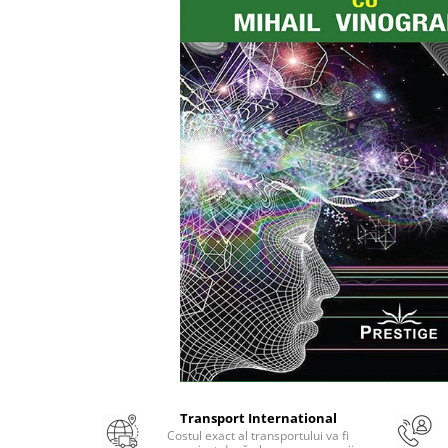
Numerologie
Paranormal
Parapsihologie
Ramtha
Audiobook
ReConnect
Religie
Crestinism
ScienceConnection
SelfConnect
SelfHealing
Vindecare Spirituala
Sanatate
Diete
Transport International
Gastronomik
Costul exact al transportului va fi