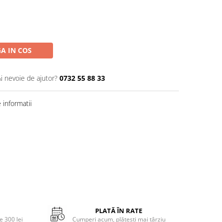
A IN COS
Ai nevoie de ajutor?
0732 55 88 33
informatii
PLATĂ ÎN RATE
 300 lei
Cumperi acum, plătești mai târziu