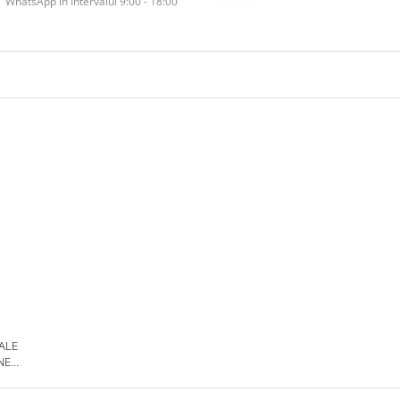
WhatsApp în Intervalul 9:00 - 18:00
 ALE
NE
DE