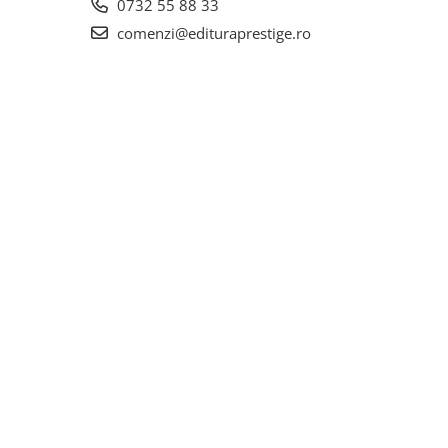
0732 55 88 33
comenzi@edituraprestige.ro