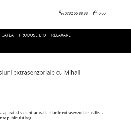
0732 55 88 33
0,00
I CAFEA
PRODUSE BIO
RELAXARE
esiuni extrasenzoriale cu Mihail
a aparati si sa contracarati actiunile extrasenzoriale ostile, sa
nse publicului larg.