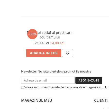
COLOREAZA CU PRIETENII
De colorat
Pot desena minunat
Sa coloram cu Nicol
Carti educative
Pericolul social al practicarii
-30%
Codul copiilor de succes
ocultismului
21,14 Lei
14,80 Lei
Copii 0-7 ani
Clubul Premiantilor
ADAUGA IN COS
Super pitici 2-5 ani
Culegeri Auxiliare
Dezvoltare personala
Newsletter
Nu rata ofertele si promotiile noastre
Dictionare
Enciclopedii
Vreau sa primesc newsletter cu promotiile magazinului. Af
Kids Book Club
MAGAZINUL MEU
CLIENTI
Legende istorice
Literatura Scolara