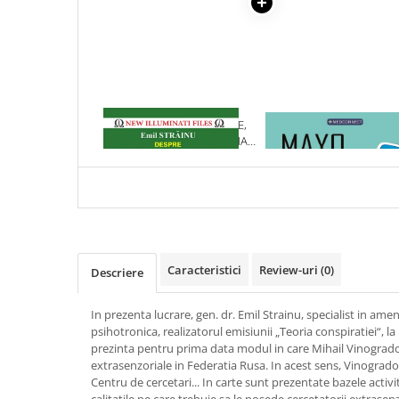
Articole Birotica
Accesorii Arhivare
Calculator
Hartie si Accesorii
Instrumente de scris
1 x ATACURI, CONFLICTE,
1 x MAYO CLINIC. CART
Organizare si Arhivare
AGRESIUNI EXTRASENZORIALE
ESENTIALA DESPRE DIAB
Seturi birotica
CU MIHAIL VINOGRADOV
ZAHARAT
Articole scolare
Arta
Caiete si Carnetele scolare
Coperti, Mape, Etichete
Caracteristici
Review-uri
(0)
Descriere
Ghiozdane si Penare scolare
Instrumente de scris
In prezenta lucrare, gen. dr. Emil Strainu, specialist in am
Instrumente si Truse Geometrie
psihotronica, realizatorul emisiunii „Teoria conspi­ratiei“, l
Seturi scolare
prezinta pentru prima data modul in care Mihail Vinogradov
extrasenzoriale in Federatia Rusa. In acest sens, Vinogradov
Calculator
Centru de cercetari... In carte sunt prezentate bazele activi
Consumabile & Accesorii
calitatile pe care trebuie sa le posede cercetatorii extra­senz