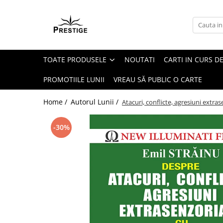
Toate Produsele
Noutati
TOATE PRODUSELE
NOUTATI
CARTI IN CURS DE
Promotii
Pachete Speciale Carti
PROMOTIILE LUNII
VREAU SĂ PUBLIC O CARTE
Spiritualitate - Ezoterism
Home /
Autorul Lunii /
Atacuri, conflicte, agresiuni extra
AngelConnection
Arte Divinatorii
-30%
Astrologie
Chiromantie
Dezvoltare Spirituala
KidConnection
Minte Corp
New Illuminati Files