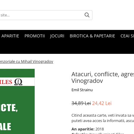
 APARITIE
PROMOTII
JOCURI
BIROTICA & PAPETARIE
CEAI S
senzoriale cu Mihail Vinogradov
Atacuri, conflicte, agr
Vinogradov
Emil Strainu
34,89 Lei
24,42 Lei
Citind aceasta carte, veti invata sa v
puteti avea acces la informatii, ascu
An aparitie:
2018