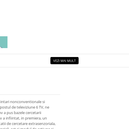
EA
ETUL
VEZI MAI MULT
enintari nonconventionale si
a postul de televiziune 6 TV, ne
 a pus bazele cercetarii
 a infiintat, in premiera, un
tatii de cercetare extrasenzoriala,
oriali, cat si modul de actiune si