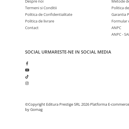
Despre noi
Metode de
Termeni si Conditii
Politica d
Elevi de 10 plus
Politica de Confidentialitate
Garantia 
Lecturi Scolare
Politica de livrare
Formular 
Lumea Copilariei
Contact
ANPC
Ma pregatesc pentru scoala
ANPC - SA
Manuale - Carte Scolara
Clasa a II-a
SOCIAL
URMARESTE-NE IN SOCIAL MEDIA
Clasa a III-a
Clasa a IV-a
Clasa a V-a
Clasa a VI-a
Clasa a VII-a
Clasa a VIII-a
Clasa I
©Copyright Editura Prestige SRL 2026
Platforma E-commerc
by Gomag
Clasa pregatitoare
Limbi Straine
Povesti