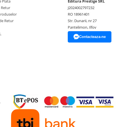
 Plata
Editura Prestige SRL
e Retur
J2024002797232
Produselor
RO 18961401
de Retur
Str. Dunarii, nr 27
Pantelimon, Ilfov
L
Contacteaza-ne
e