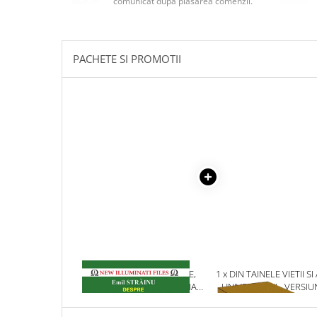
comunicat după plasarea comenzii.
Masaj
MedConnect
Medicina & Farmacie
PACHETE SI PROMOTII
Medicina Pentru Toti
SealfHealing
Sport
Starea de bine
Terapii Alternative
AudioBook
Beletristica
Biografii, Memorii, Jurnale
Carti erotice
Carti pentru Adolescenti, Young
1 x ATACURI, CONFLICTE,
1 x DIN TAINELE VIETII SI
Adult
AGRESIUNI EXTRASENZORIALE
UNIVERSULUI - VERSIU
CU MIHAIL VINOGRADOV
ORIGINALA DIN 1939.
Crime, Thriller, Mistery
VOLUMELE I-III. CUTIE 