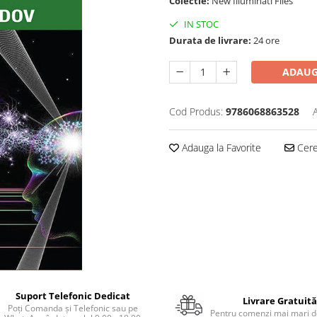
Colectie:
New Illuminati Files
IN STOC
Durata de livrare:
24 ore
ADAUG
Cod Produs:
9786068863528
Adauga la Favorite
Cere 
Suport Telefonic Dedicat
Livrare Gratuită
Poți Comanda și Telefonic sau pe
Pentru comenzi mai mari de