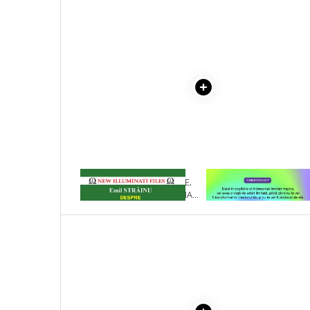
Literatura Romana
COLECTIE -SCARLAT
DEMETRESCU
Literatura Universala
Poezie
Romane de dragoste, Carti
romantice
Senzatii/Dragoste
Senzatii/Erotic
Senzatii/Suspans
Senzatii/Thriller
1 x ATACURI, CONFLICTE,
1 x VINDECAREA COPILU
SF & Fantasy
AGRESIUNI EXTRASENZORIALE
INTERIOR
CU MIHAIL VINOGRADOV
Teatru
Teens Book Club
Umor
Birotica & Papetarie
Adezivi si benzi adezive