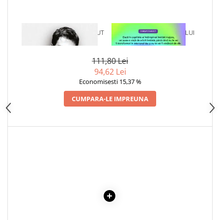
Articole Birotica
Accesorii Arhivare
1 x ADEVARUL GOL-GOLUT
1 x VINDECAREA COPILULUI
Calculator
INTERIOR
Hartie si Accesorii
Instrumente de scris
111,80 Lei
94,62 Lei
Organizare si Arhivare
Economisesti 15,37 %
Seturi birotica
Articole scolare
CUMPARA-LE IMPREUNA
Arta
Caiete si Carnetele scolare
Coperti, Mape, Etichete
Ghiozdane si Penare scolare
Instrumente de scris
Instrumente si Truse Geometrie
Seturi scolare
Calculator
Consumabile & Accesorii