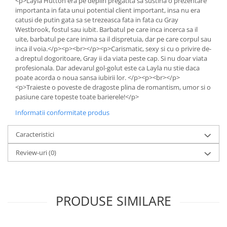
<p>Layla Hutton era pe deplin pregatita sa sustina o prezentare
importanta in fata unui potential client important, insa nu era
Elevi de 10 plus
catusi de putin gata sa se trezeasca fata in fata cu Gray
Lecturi Scolare
Westbrook, fostul sau iubit. Barbatul pe care inca incerca sa il
uite, barbatul pe care inima sa il dispretuia, dar pe care corpul sau
Lumea Copilariei
inca il voia.</p><p><br></p><p>Carismatic, sexy si cu o privire de-
Ma pregatesc pentru scoala
a dreptul dogoritoare, Gray ii da viata peste cap. Si nu doar viata
profesionala. Dar adevarul gol-golut este ca Layla nu stie daca
Manuale - Carte Scolara
poate acorda o noua sansa iubirii lor. </p><p><br></p>
<p>Traieste o poveste de dragoste plina de romantism, umor si o
Clasa a II-a
pasiune care topeste toate barierele!</p>
Clasa a III-a
Informatii conformitate produs
Clasa a IV-a
Clasa a V-a
Caracteristici
Clasa a VI-a
Review-uri
(0)
Clasa a VII-a
Clasa a VIII-a
Clasa I
Clasa pregatitoare
PRODUSE SIMILARE
Limbi Straine
Povesti