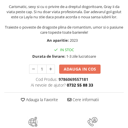
Masaj
Carismatic, sexy si cu o privire de-a dreptul dogoritoare, Gray ii da
viata peste cap. Si nu doar viata profesionala. Dar adevarul gol-golut
MedConnect
este ca Layla nu stie daca poate acorda o noua sansa iubirii lor.
Medicina & Farmacie
Traieste o poveste de dragoste plina de romantism, umor si o pasiune
Medicina Pentru Toti
care topeste toate barierele!
SealfHealing
An aparitie:
2023
Sport
IN STOC
Durata de livrare:
1-3 zile lucratoare
Starea de bine
Terapii Alternative
ADAUGA IN COS
AudioBook
Cod Produs:
9786069557181
Beletristica
Ai nevoie de ajutor?
0732 55 88 33
Biografii, Memorii, Jurnale
Carti erotice
Adauga la Favorite
Cere informatii
Carti pentru Adolescenti, Young
Adult
Crime, Thriller, Mistery