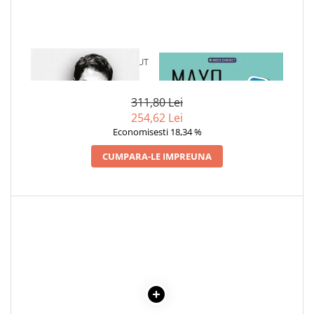
Cadouri
Carti in dar
Carti pentru copii
1 x ADEVARUL GOL-GOLUT
1 x MAYO CLINIC. CARTEA
Beletristica
ESENTIALA DESPRE DIABETUL
ZAHARAT
Literatura Romana
311,80 Lei
Literatura Universala
254,62 Lei
Poezie
Economisesti 18,34 %
SF & Fantasy
CUMPARA-LE IMPREUNA
Carte Prescolara, Joc
Carti cartonate
Descopera lumea
Descopera si invata
Din ograda
Povesti pe roti
Primele notiuni
Carti de colorat