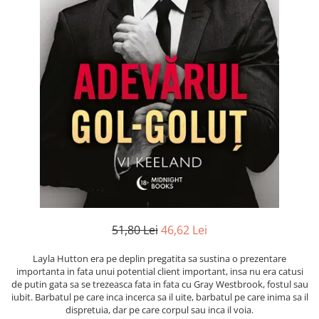
Numerologie
Paranormal
Parapsihologie
Ramtha
Audiobook
ReConnect
Religie
Crestinism
ScienceConnection
SelfConnect
SelfHealing
51,80 Lei
46,62 Lei
Vindecare Spirituala
Layla Hutton era pe deplin pregatita sa sustina o prezentare
Sanatate
importanta in fata unui potential client important, insa nu era catusi
Diete
de putin gata sa se trezeasca fata in fata cu Gray Westbrook, fostul sau
iubit. Barbatul pe care inca incerca sa il uite, barbatul pe care inima sa il
Gastronomik
dispretuia, dar pe care corpul sau inca il voia.