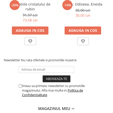
Revelatiile cristalului de
Iliada, Odiseea, Eneida
Povesti ilustrate
-20%
-14%
rubin
35,00 Lei
Povesti - Basme - Legende
91,97 Lei
30,00 Lei
Realitatea Augmentata
73,58 Lei
Religie pentru copii
ADAUGA IN COS
ADAUGA IN COS
ScienceConnection
TP ROLL
Ceai si Cafea
Cafea
Newsletter
Nu rata ofertele si promotiile noastre
Cafea terapeutica
Ceai
Dezvoltare Personala
Vreau sa primesc newsletter cu promotiile
BUSINESS
magazinului. Afla mai multe in
Politica de
Carti de joc
Confidentialitate
Dezvoltare Personala Adulti
MAGAZINUL MEU
Dezvoltare Profesionala