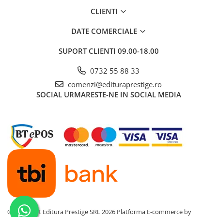
Dezvoltarea Afacerilor
CLIENTI
Parenting & Familie
DATE COMERCIALE
Psihologie, Psihanaliza
SUPORT CLIENTI
09.00-18.00
PSYCONNECT
Sexualitate
0732 55 88 33
comenzi@edituraprestige.ro
Istorie
SOCIAL
URMARESTE-NE IN SOCIAL MEDIA
Istorie & Filosofie
Istorii Secrete
Mituri si Legende
Tot Adevarul
Jocuri
Casute de papusi si mobilier
Creativitate
Educative
©Copyright Editura Prestige SRL 2026
Platforma E-commerce by
BrainBox