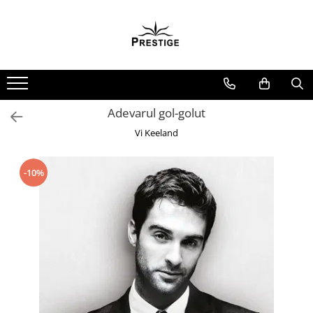
Toate Produsele
Noutati
Promotii
Pachete Speciale Carti
Adevarul gol-golut
Spiritualitate - Ezoterism
Vi Keeland
AngelConnection
Arte Divinatorii
-10%
Astrologie
Chiromantie
Dezvoltare Spirituala
KidConnection
Minte Corp
New Illuminati Files