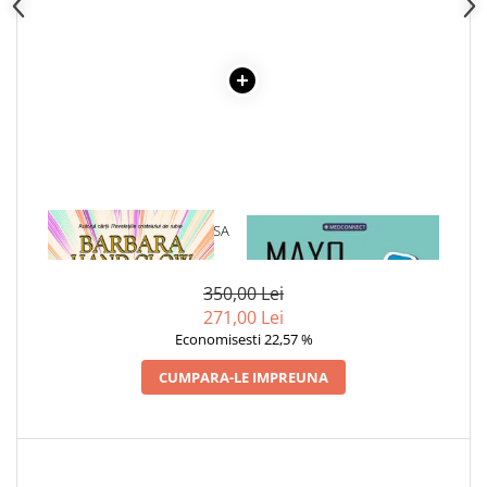
Cadouri
Carti in dar
Carti pentru copii
Beletristica
Literatura Romana
Literatura Universala
Poezie
SF & Fantasy
1 x REVELATII DE LA SURSA
1 x MAYO CLINIC. CARTEA
ESENTIALA DESPRE DIABETUL
Carte Prescolara, Joc
ZAHARAT
350,00 Lei
Carti cartonate
271,00 Lei
Descopera lumea
Economisesti 22,57 %
Descopera si invata
CUMPARA-LE IMPREUNA
Din ograda
Povesti pe roti
Primele notiuni
Carti de colorat