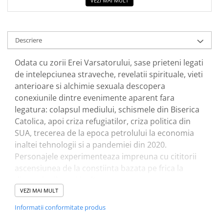
VEZI MAI MULT
Elevi de 10 plus
Lecturi Scolare
Descriere
Lumea Copilariei
Ma pregatesc pentru scoala
Odata cu zorii Erei Varsatorului, sase prieteni legati
Manuale - Carte Scolara
de inte­lepciunea straveche, revelatii spirituale, vieti
anterioare si alchimie sexuala descopera
Clasa a II-a
conexiunile dintre evenimente aparent fara
Clasa a III-a
legatura: colapsul mediului, schismele din Biserica
Clasa a IV-a
Catolica, apoi criza refugiatilor, criza politica din
Clasa a V-a
SUA, trecerea de la epoca petrolului la economia
Clasa a VI-a
inaltei tehnologii si a pandemiei din 2020.
Clasa a VII-a
Personajele experimen­teaza impreuna cu cititorii
Clasa a VIII-a
ascensiunea de la constiinta bazata pe frica la
Clasa I
dimensiunile mai inalte.
Clasa pregatitoare
Povestea incepe in Florenta, Italia, la o serata de
VEZI MAI MULT
Limbi Straine
arta tinuta in onoarea picturii vizionare cu Iisus si
Informatii conformitate produs
Povesti
Maria Magdalena, a lui Armando Pierleoni. Pe langa