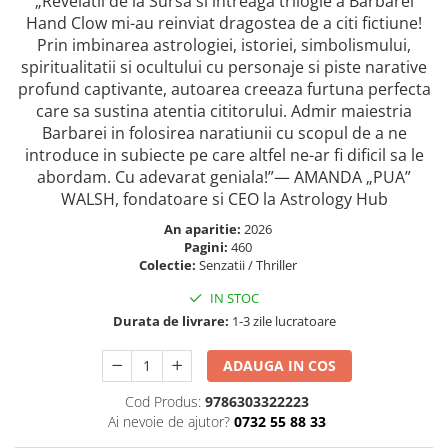
„Revelatii de la Sursa si intreaga trilogie a Barbarei
Masaj
Hand Clow mi-au reinviat dragostea de a citi fictiune!
Prin imbinarea astrologiei, istoriei, simbolismului,
MedConnect
spiritualitatii si ocultului cu personaje si piste narative
Medicina & Farmacie
profund captivante, autoarea creeaza furtuna perfecta
Medicina Pentru Toti
care sa sustina atentia cititorului. Admir maiestria
Barbarei in folosirea naratiunii cu scopul de a ne
SealfHealing
introduce in subiecte pe care altfel ne-ar fi dificil sa le
Sport
abordam. Cu adevarat geniala!”— AMANDA „PUA”
WALSH, fondatoare si CEO la Astrology Hub
Starea de bine
An aparitie:
2026
Terapii Alternative
Pagini:
460
AudioBook
Colectie:
Senzatii / Thriller
Beletristica
IN STOC
Biografii, Memorii, Jurnale
Durata de livrare:
1-3 zile lucratoare
Carti erotice
ADAUGA IN COS
Carti pentru Adolescenti, Young
Adult
Cod Produs:
9786303322223
Ai nevoie de ajutor?
0732 55 88 33
Crime, Thriller, Mistery