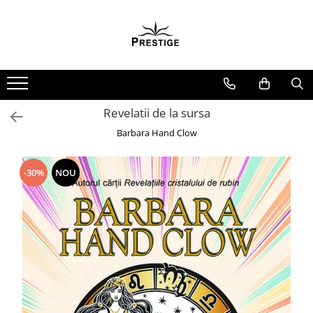
Toate Produsele
Noutati
Promotii
Pachete Speciale Carti
Revelatii de la sursa
Spiritualitate - Ezoterism
Barbara Hand Clow
AngelConnection
Arte Divinatorii
-30%
NOU
Astrologie
Chiromantie
Dezvoltare Spirituala
KidConnection
Minte Corp
New Illuminati Files