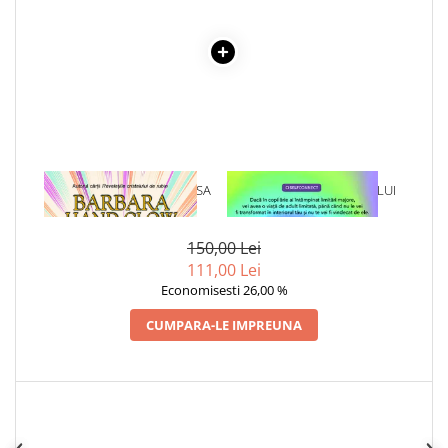
Articole Birotica
Accesorii Arhivare
Calculator
Hartie si Accesorii
Instrumente de scris
Organizare si Arhivare
Seturi birotica
1 x REVELATII DE LA SURSA
1 x VINDECAREA COPILULUI
Articole scolare
INTERIOR
Arta
150,00 Lei
Caiete si Carnetele scolare
111,00 Lei
Coperti, Mape, Etichete
Economisesti 26,00 %
Ghiozdane si Penare scolare
CUMPARA-LE IMPREUNA
Instrumente de scris
Instrumente si Truse Geometrie
Seturi scolare
Calculator
Consumabile & Accesorii