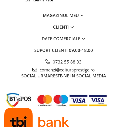
Educative
Jocuri si jucarii educative
MAGAZINUL MEU
Figurine
CLIENTI
Jocuri de Societate
DATE COMERCIALE
Jucarii bebelusi
Jucarii interactive
SUPORT CLIENTI
09.00-18.00
Lampi de veghe copii
0732 55 88 33
LEGO
comenzi@edituraprestige.ro
Puzzle-uri
SOCIAL
URMARESTE-NE IN SOCIAL MEDIA
Puzzle
Puzzle 3D Lemn
Non-fictiune
Casa, gradina, bricolaj
Cultura Generala
Hobby Practic