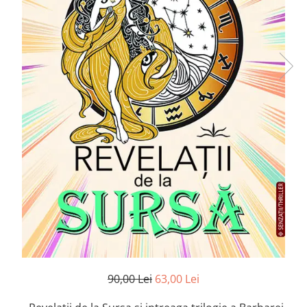
Numerologie
Paranormal
Parapsihologie
Ramtha
Audiobook
ReConnect
Religie
Crestinism
ScienceConnection
SelfConnect
SelfHealing
Vindecare Spirituala
Sanatate
Diete
90,00 Lei
63,00 Lei
Gastronomik