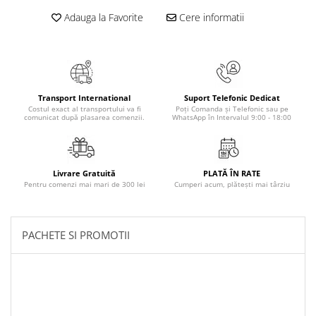
Literatura Romana
Adauga la Favorite
Cere informatii
Literatura Universala
Poezie
Romane de dragoste, Carti
romantice
Transport International
Suport Telefonic Dedicat
Senzatii/Dragoste
Costul exact al transportului va fi
Poți Comanda și Telefonic sau pe
comunicat după plasarea comenzii.
WhatsApp în Intervalul 9:00 - 18:00
Senzatii/Erotic
Senzatii/Suspans
Senzatii/Thriller
Livrare Gratuită
PLATĂ ÎN RATE
Pentru comenzi mai mari de 300 lei
Cumperi acum, plătești mai târziu
SF & Fantasy
Teatru
PACHETE SI PROMOTII
Teens Book Club
Umor
Birotica & Papetarie
Adezivi si benzi adezive