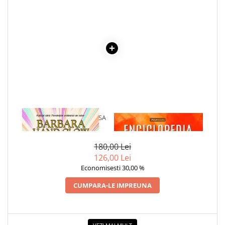
COLOREAZA CU PRIETENII
De colorat
Pot desena minunat
Sa coloram cu Nicol
Carti educative
Codul copiilor de succes
Copii 0-7 ani
Clubul Premiantilor
1 x REVELATII DE LA SURSA
1 x ENCICLOPEDIA
Super pitici 2-5 ani
CRISTALELOR
Culegeri Auxiliare
180,00 Lei
Dezvoltare personala
126,00 Lei
Dictionare
Economisesti 30,00 %
Enciclopedii
CUMPARA-LE IMPREUNA
Kids Book Club
Legende istorice
Literatura Scolara