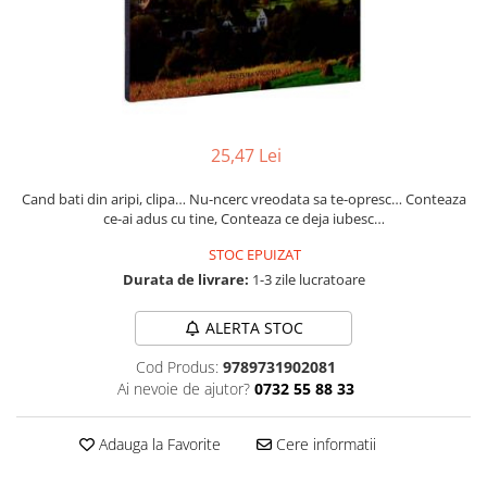
Instrumente de scris
Puzzle-uri
COLOREAZA CU PRIETENII
Audiobook
Instrumente si Truse Geometrie
Senzatii/Thriller
De colorat
Puzzle
ReConnect
Seturi scolare
Pot desena minunat
SF & Fantasy
Puzzle 3D Lemn
Religie
Calculator
Sa coloram cu Nicol
Teatru
Crestinism
Consumabile & Accesorii
Carti educative
Teens Book Club
ScienceConnection
25,47 Lei
Codul copiilor de succes
Umor
SelfConnect
Copii 0-7 ani
Cand bati din aripi, clipa… Nu-ncerc vreodata sa te-opresc… Conteaza
SelfHealing
ce-ai adus cu tine, Conteaza ce deja iubesc…
Clubul Premiantilor
Vindecare Spirituala
Super pitici 2-5 ani
STOC EPUIZAT
Culegeri Auxiliare
Durata de livrare:
1-3 zile lucratoare
Dezvoltare personala
ALERTA STOC
Dictionare
Cod Produs:
9789731902081
Enciclopedii
Ai nevoie de ajutor?
0732 55 88 33
Kids Book Club
Adauga la Favorite
Cere informatii
Legende istorice
Literatura Scolara