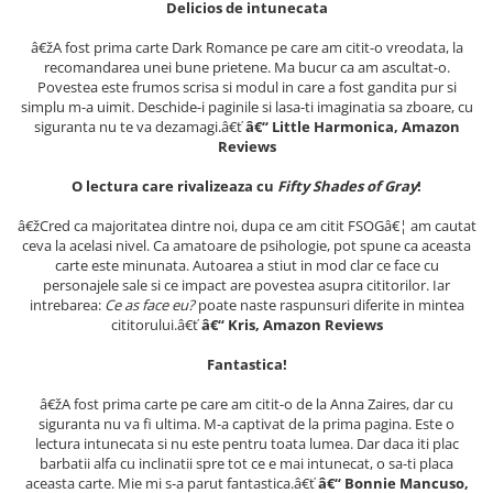
Delicios de intunecata
Literatura Romana
Literatura Universala
â€žA fost prima carte Dark Romance pe care am citit-o vreodata, la
recomandarea unei bune prietene. Ma bucur ca am ascultat-o.
Poezie
Povestea este frumos scrisa si modul in care a fost gandita pur si
simplu m-a uimit. Deschide-i paginile si lasa-ti imaginatia sa zboare, cu
Romane de dragoste, Carti
siguranta nu te va dezamagi.â€ť
â€“ Little Harmonica, Amazon
romantice
Reviews
Senzatii/Dragoste
O lectura care rivalizeaza cu
Fifty Shades of Gray
!
Senzatii/Erotic
â€žCred ca majoritatea dintre noi, dupa ce am citit FSOGâ€¦ am cautat
Senzatii/Suspans
ceva la acelasi nivel. Ca amatoare de psihologie, pot spune ca aceasta
carte este minunata. Autoarea a stiut in mod clar ce face cu
Senzatii/Thriller
personajele sale si ce impact are povestea asupra cititorilor. Iar
SF & Fantasy
intrebarea:
Ce as face eu?
poate naste raspunsuri diferite in mintea
cititorului.â€ť
â€“ Kris, Amazon Reviews
Teatru
Fantastica!
Teens Book Club
â€žA fost prima carte pe care am citit-o de la Anna Zaires, dar cu
Umor
siguranta nu va fi ultima. M-a captivat de la prima pagina. Este o
Birotica & Papetarie
lectura intunecata si nu este pentru toata lumea. Dar daca iti plac
barbatii alfa cu inclinatii spre tot ce e mai intunecat, o sa-ti placa
Adezivi si benzi adezive
aceasta carte. Mie mi s-a parut fantastica.â€ť
â€“ Bonnie Mancuso,