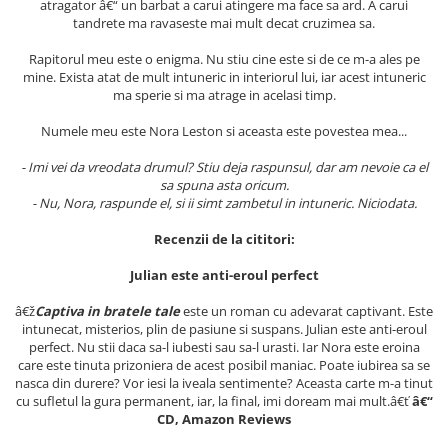
atragator â€“ un barbat a carui atingere ma face sa ard. A carui
Masaj
tandrete ma ravaseste mai mult decat cruzimea sa.
MedConnect
Rapitorul meu este o enigma. Nu stiu cine este si de ce m-a ales pe
Medicina & Farmacie
mine. Exista atat de mult intuneric in interiorul lui, iar acest intuneric
ma sperie si ma atrage in acelasi timp.
Medicina Pentru Toti
Numele meu este Nora Leston si aceasta este povestea mea...
SealfHealing
- Imi vei da vreodata drumul? Stiu deja raspunsul, dar am nevoie ca el
Sport
sa spuna asta oricum.
Starea de bine
- Nu, Nora, raspunde el, si ii simt zambetul in intuneric. Niciodata.
Terapii Alternative
Recenzii de la cititori:
AudioBook
Julian este anti-eroul perfect
Beletristica
â€ž
Captiva in bratele tale
este un roman cu adevarat captivant. Este
Biografii, Memorii, Jurnale
intunecat, misterios, plin de pasiune si suspans. Julian este anti-eroul
Carti erotice
perfect. Nu stii daca sa-l iubesti sau sa-l urasti. Iar Nora este eroina
care este tinuta prizoniera de acest posibil maniac. Poate iubirea sa se
Carti pentru Adolescenti, Young
nasca din durere? Vor iesi la iveala sentimente? Aceasta carte m-a tinut
Adult
cu sufletul la gura permanent, iar, la final, imi doream mai mult.â€ť
â€“
CD, Amazon Reviews
Crime, Thriller, Mistery