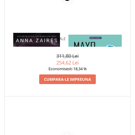
Elevi de 10 plus
Lecturi Scolare
Lumea Copilariei
Ma pregatesc pentru scoala
1 x CAPTIVA IN BRATELE TALE
1 x MAYO CLINIC. CARTEA
Manuale - Carte Scolara
ESENTIALA DESPRE DIABETUL
ZAHARAT
Clasa a II-a
311,80 Lei
Clasa a III-a
254,62 Lei
Clasa a IV-a
Economisesti 18,34 %
Clasa a V-a
CUMPARA-LE IMPREUNA
Clasa a VI-a
Clasa a VII-a
Clasa a VIII-a
Clasa I
Clasa pregatitoare
Limbi Straine
Povesti