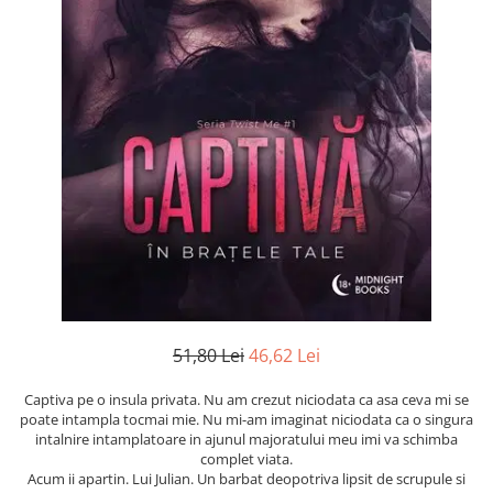
Numerologie
Paranormal
Parapsihologie
Ramtha
Audiobook
ReConnect
Religie
Crestinism
ScienceConnection
SelfConnect
SelfHealing
51,80 Lei
46,62 Lei
Vindecare Spirituala
Captiva pe o insula privata. Nu am crezut niciodata ca asa ceva mi se
Sanatate
poate intampla tocmai mie. Nu mi-am imaginat niciodata ca o singura
Diete
intalnire intamplatoare in ajunul majoratului meu imi va schimba
complet viata.
Gastronomik
Acum ii apartin. Lui Julian. Un barbat deopotriva lipsit de scrupule si