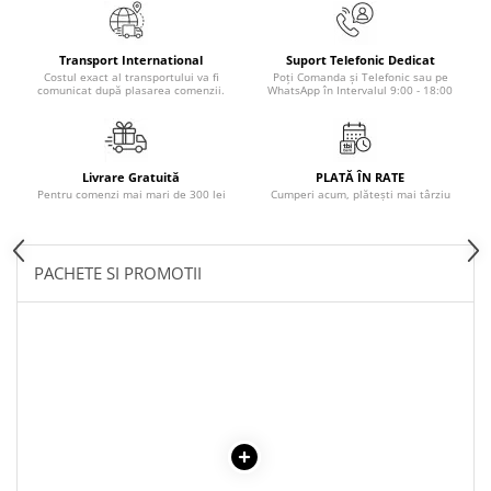
Cadouri
Carti in dar
Transport International
Suport Telefonic Dedicat
Costul exact al transportului va fi
Poți Comanda și Telefonic sau pe
Carti pentru copii
comunicat după plasarea comenzii.
WhatsApp în Intervalul 9:00 - 18:00
Beletristica
Literatura Romana
Literatura Universala
Livrare Gratuită
PLATĂ ÎN RATE
Pentru comenzi mai mari de 300 lei
Cumperi acum, plătești mai târziu
Poezie
SF & Fantasy
Carte Prescolara, Joc
PACHETE SI PROMOTII
Carti cartonate
Descopera lumea
Descopera si invata
Din ograda
Povesti pe roti
Primele notiuni
Carti de colorat