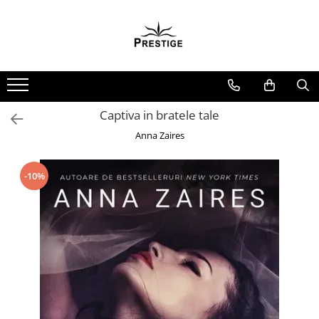
Toate Produsele
Noutati
Promotii
Pachete Speciale Carti
Captiva in bratele tale
Spiritualitate - Ezoterism
Anna Zaires
AngelConnection
Arte Divinatorii
-10%
Astrologie
Chiromantie
Dezvoltare Spirituala
KidConnection
Minte Corp
New Illuminati Files