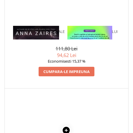
COLOREAZA CU PRIETENII
De colorat
Pot desena minunat
Sa coloram cu Nicol
1 x CAPTIVA IN BRATELE TALE
1 x VINDECAREA COPILULUI
Carti educative
INTERIOR
Codul copiilor de succes
111,80 Lei
Copii 0-7 ani
94,62 Lei
Economisesti 15,37 %
Clubul Premiantilor
Super pitici 2-5 ani
CUMPARA-LE IMPREUNA
Culegeri Auxiliare
Dezvoltare personala
Dictionare
Enciclopedii
Kids Book Club
Legende istorice
Literatura Scolara