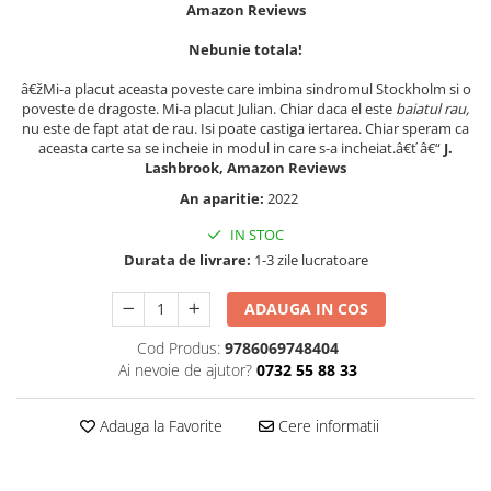
Amazon Reviews
Articole Birotica
Accesorii Arhivare
Nebunie totala!
Calculator
â€žMi-a placut aceasta poveste care imbina sindromul Stockholm si o
Hartie si Accesorii
poveste de dragoste. Mi-a placut Julian. Chiar daca el este
baiatul rau,
nu este de fapt atat de rau. Isi poate castiga iertarea. Chiar speram ca
Instrumente de scris
aceasta carte sa se incheie in modul in care s-a incheiat.â€ť â€“
J.
Organizare si Arhivare
Lashbrook, Amazon Reviews
Seturi birotica
An aparitie:
2022
Articole scolare
IN STOC
Arta
Durata de livrare:
1-3 zile lucratoare
Caiete si Carnetele scolare
Coperti, Mape, Etichete
ADAUGA IN COS
Ghiozdane si Penare scolare
Cod Produs:
9786069748404
Instrumente de scris
Ai nevoie de ajutor?
0732 55 88 33
Instrumente si Truse Geometrie
Seturi scolare
Adauga la Favorite
Cere informatii
Calculator
Consumabile & Accesorii