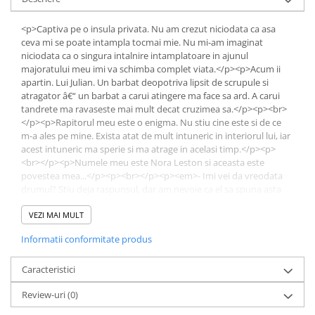
Dezvoltarea Afacerilor
<p>Captiva pe o insula privata. Nu am crezut niciodata ca asa
Parenting & Familie
ceva mi se poate intampla tocmai mie. Nu mi-am imaginat
niciodata ca o singura intalnire intamplatoare in ajunul
Psihologie, Psihanaliza
majoratului meu imi va schimba complet viata.</p><p>Acum ii
PSYCONNECT
apartin. Lui Julian. Un barbat deopotriva lipsit de scrupule si
atragator â€“ un barbat a carui atingere ma face sa ard. A carui
Sexualitate
tandrete ma ravaseste mai mult decat cruzimea sa.</p><p><br>
</p><p>Rapitorul meu este o enigma. Nu stiu cine este si de ce
Istorie
m-a ales pe mine. Exista atat de mult intuneric in interiorul lui, iar
Istorie & Filosofie
acest intuneric ma sperie si ma atrage in acelasi timp.</p><p>
<br></p><p>Numele meu este Nora Leston si aceasta este
Istorii Secrete
povestea mea...</p><p><br></p><p><em>- Imi vei da vreodata
Mituri si Legende
drumul? Stiu deja raspunsul, dar am nevoie ca el sa spuna asta
oricum.</em></p><p><em>- Nu, Nora, raspunde el, si ii simt
Tot Adevarul
zambetul in intuneric. Niciodata.</em></p><p><br></p><p>
VEZI MAI MULT
Jocuri
<strong>Recenzii de la cititori: </strong></p><p><br></p><p>
Informatii conformitate produs
<strong>Julian este anti-eroul perfect</strong></p><p><br></p>
Casute de papusi si mobilier
<p>â€ž<strong><em>Captiva in bratele tale</em>
Creativitate
</strong>&nbsp;este un roman cu adevarat captivant. Este
Caracteristici
intunecat, misterios, plin de pasiune si suspans. Julian este anti-
Educative
Review-uri
(0)
eroul perfect. Nu stii daca sa-l iubesti sau sa-l urasti. Iar Nora este
eroina care este tinuta prizoniera de acest posibil maniac. Poate
BrainBox