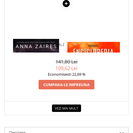
Povesti ilustrate
Povesti - Basme - Legende
Realitatea Augmentata
Religie pentru copii
ScienceConnection
1 x CAPTIVA IN BRATELE TALE
1 x ENCICLOPEDIA
CRISTALELOR
TP ROLL
Ceai si Cafea
141,80 Lei
Cafea
109,62 Lei
Economisesti 22,69 %
Cafea terapeutica
CUMPARA-LE IMPREUNA
Ceai
Dezvoltare Personala
BUSINESS
VEZI MAI MULT
Carti de joc
Dezvoltare Personala Adulti
Dezvoltare Profesionala
Descriere