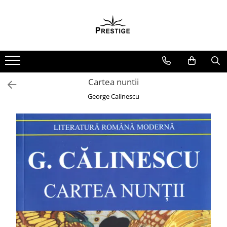
Toate Produsele
Noutati
Promotii
Pachete Speciale Carti
Cartea nuntii
Spiritualitate - Ezoterism
George Calinescu
AngelConnection
Arte Divinatorii
Astrologie
Chiromantie
Dezvoltare Spirituala
KidConnection
Minte Corp
New Illuminati Files