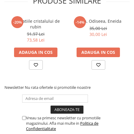
PRODUSE SIMILARE
Povesti ilustrate
Povesti - Basme - Legende
Revelatiile cristalului de
Iliada, Odiseea, Eneida
-20%
-14%
Realitatea Augmentata
rubin
35,00 Lei
Religie pentru copii
91,97 Lei
30,00 Lei
73,58 Lei
ScienceConnection
TP ROLL
ADAUGA IN COS
ADAUGA IN COS
Ceai si Cafea
Cafea
Cafea terapeutica
Ceai
Newsletter
Nu rata ofertele si promotiile noastre
Dezvoltare Personala
BUSINESS
Carti de joc
Vreau sa primesc newsletter cu promotiile
Dezvoltare Personala Adulti
magazinului. Afla mai multe in
Politica de
Confidentialitate
Dezvoltare Profesionala