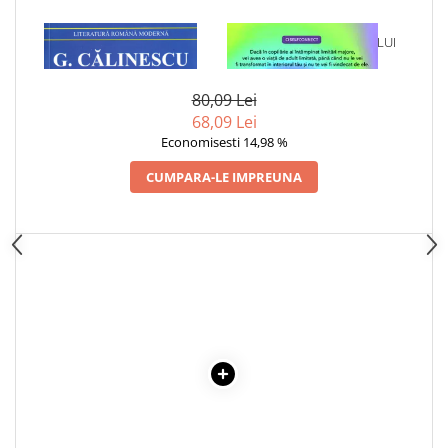
Articole Birotica
Accesorii Arhivare
1 x CARTEA NUNTII
1 x VINDECAREA COPILULUI
INTERIOR
Calculator
Hartie si Accesorii
80,09 Lei
Instrumente de scris
68,09 Lei
Economisesti 14,98 %
Organizare si Arhivare
Seturi birotica
CUMPARA-LE IMPREUNA
Articole scolare
Arta
Caiete si Carnetele scolare
Coperti, Mape, Etichete
Ghiozdane si Penare scolare
Instrumente de scris
Instrumente si Truse Geometrie
Seturi scolare
Calculator
Consumabile & Accesorii