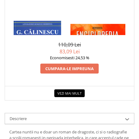
COLOREAZA CU PRIETENII
De colorat
Pot desena minunat
1 x CARTEA NUNTII
1 x ENCICLOPEDIA
Sa coloram cu Nicol
CRISTALELOR
Carti educative
110,09 Lei
Codul copiilor de succes
83,09 Lei
Copii 0-7 ani
Economisesti 24,53 %
Clubul Premiantilor
CUMPARA-LE IMPREUNA
Super pitici 2-5 ani
Culegeri Auxiliare
Dezvoltare personala
VEZI MAI MULT
Dictionare
Enciclopedii
Descriere
Kids Book Club
Legende istorice
Cartea nuntii nu e doar un roman de dragoste, ci si o radiografie
a scolii romanesti in perioada interbelica, in care accentul cade pe
Literatura Scolara