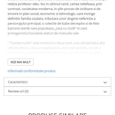
relatia profesor–elev. Nu in ultimul rand, cartea reliefeaza, prin
Elevi de 10 plus
contrast, societatea moderna, in plin proces de civilizare si de
innoire in plan social, economic si tehnologic, care invinge
Lecturi Scolare
definitiv familia ciudata, tributara unor dogme nefericite a
Lumea Copilariei
personajului principal, o colectie de babe decrepite si de fete
batrane sterile care populeaza „casa cu molii" in care
Ma pregatesc pentru scoala
protagonistul locuieste alaturi de matusile sale.
Manuale - Carte Scolara
" "Cartea nuntii" este romanul a doua lumi, una ultraarhaica alta
Clasa a II-a
ultramoderna. Iata un spectacol cu atat mai sesizant, cu cat si
Clasa a III-a
contrastul e mai artistic si mai minutios studiat si care face din
Cartea nuntii unul din valoroasele documente ale societatii
Clasa a IV-a
noastre contemporane. Poezia citadina, in care mari autori au dat
VEZI MAI MULT
Clasa a V-a
pagini clasice, isi adauga astazi acest roman ancorat puternic in
Informatii conformitate produs
Clasa a VI-a
inima Bucurestilor moderni."- Perpessicius
Clasa a VII-a
Caracteristici
Clasa a VIII-a
Review-uri
(0)
Clasa I
Clasa pregatitoare
Limbi Straine
Povesti