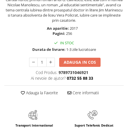
Masaj
Nicolae Manolescu, un roman „al educatiei sentimentale", avand ca
tema centrala iubirea dintre proaspatul doctor in litere Jim Marinescu
MedConnect
si tanara absolventa de liceu Vera Policrat, iubire care se implineste
prin casatorie.
Medicina & Farmacie
An aparitie:
2017
Medicina Pentru Toti
Pagini:
256
SealfHealing
IN STOC
Sport
Durata de livrare:
1-3 zile lucratoare
Starea de bine
ADAUGA IN COS
Terapii Alternative
Cod Produs:
9789731046921
AudioBook
Ai nevoie de ajutor?
0732 55 88 33
Beletristica
Biografii, Memorii, Jurnale
Adauga la Favorite
Cere informatii
Carti erotice
Carti pentru Adolescenti, Young
Adult
Crime, Thriller, Mistery
Transport International
Suport Telefonic Dedicat