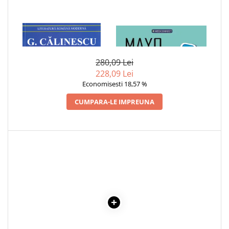
Cadouri
Carti in dar
1 x CARTEA NUNTII
1 x MAYO CLINIC. CARTEA
Carti pentru copii
ESENTIALA DESPRE DIABETUL
ZAHARAT
Beletristica
280,09 Lei
Literatura Romana
228,09 Lei
Literatura Universala
Economisesti 18,57 %
Poezie
CUMPARA-LE IMPREUNA
SF & Fantasy
Carte Prescolara, Joc
Carti cartonate
Descopera lumea
Descopera si invata
Din ograda
Povesti pe roti
Primele notiuni
Carti de colorat