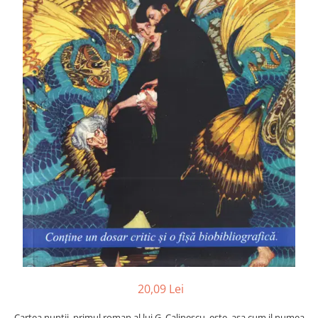
Numerologie
Paranormal
Parapsihologie
Ramtha
Audiobook
ReConnect
Religie
Crestinism
ScienceConnection
SelfConnect
SelfHealing
Vindecare Spirituala
Sanatate
Diete
20,09 Lei
Gastronomik
Cartea nuntii, primul roman al lui G. Calinescu, este, asa cum il numea