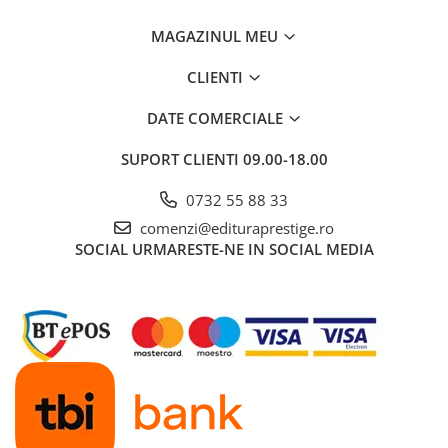
Dezvoltarea Afacerilor
MAGAZINUL MEU
Parenting & Familie
CLIENTI
Psihologie, Psihanaliza
PSYCONNECT
DATE COMERCIALE
Sexualitate
SUPORT CLIENTI
09.00-18.00
Istorie
0732 55 88 33
Istorie & Filosofie
comenzi@edituraprestige.ro
Istorii Secrete
SOCIAL
URMARESTE-NE IN SOCIAL MEDIA
Mituri si Legende
Tot Adevarul
Jocuri
Casute de papusi si mobilier
Creativitate
Educative
BrainBox