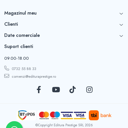
Dezvoltarea Afacerilor
Magazinul meu
Parenting & Familie
Clienti
Psihologie, Psihanaliza
PSYCONNECT
Date comerciale
Sexualitate
Suport clienti
Istorie
Istorie & Filosofie
09.00-18.00
Istorii Secrete
0732 55 88 33
Mituri si Legende
comenzi@edituraprestige.ro
Tot Adevarul
Jocuri
Casute de papusi si mobilier
Creativitate
Educative
©Copyright Editura Prestige SRL 2026
BrainBox