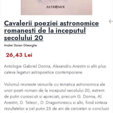
Numerologie
Paranormal
Parapsihologie
Cavalerii poeziei astronomice
Ramtha
romanesti de la inceputul
Audiobook
secolului 20
ReConnect
Andrei Dorian Gheorghe
Religie
26,43 Lei
Crestinism
ScienceConnection
Antologie Gabriel Donna, Alexandru Anestin si altii plus
SelfConnect
cateva legaturi astropoetice contemporane.
SelfHealing
Volumul reuneste versurile cu tematica astronomica ale
Vindecare Spirituala
unor poeti romani de la inceputul secolului 20, extrem
Sanatate
de putin cunoscuti si apreciati, precum G. Donna, Al.
Diete
Anestin, D. Teleor., D. Dragomirescu si altii, fiind sinteza
rezultatelor a cel putin 25 de ani de cercetari si concluzii
Gastronomik