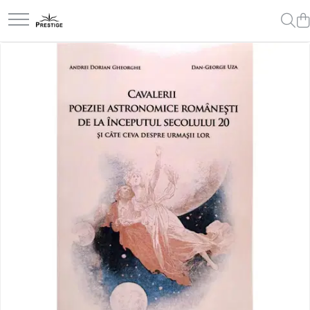
Toate Produsele
Noutati
Promotii
Pachete Speciale Carti
Spiritualitate - Ezoterism
AngelConnection
Arte Divinatorii
Astrologie
Chiromantie
Dezvoltare Spirituala
KidConnection
Minte Corp
New Illuminati Files