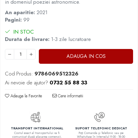
in domeniul poeziei astronomice.
Masaj
An aparitie:
2021
MedConnect
Pagini:
99
Medicina & Farmacie
IN STOC
Medicina Pentru Toti
Durata de livrare:
1-3 zile lucratoare
SealfHealing
Sport
ADAUGA IN COS
Starea de bine
Terapii Alternative
Cod Produs:
9786069512326
AudioBook
Ai nevoie de ajutor?
0732 55 88 33
Beletristica
Adauga la Favorite
Cere informatii
Biografii, Memorii, Jurnale
Carti erotice
Carti pentru Adolescenti, Young
Adult
TRANSPORT INTERNATIONAL
SUPORT TELEFONIC DEDICAT
Crime, Thriller, Mistery
Costul exact al transportului va fi
Poți Comanda și Telefonic sau pe
comunicat după plasarea comenzii.
WhatsApp în Intervalul 9:00 - 18:00