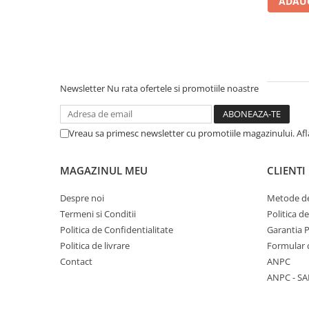
ADAUG
Literatura Romana
Literatura Universala
Poezie
Romane de dragoste, Carti
romantice
Newsletter
Nu rata ofertele si promotiile noastre
Senzatii/Dragoste
Senzatii/Erotic
Vreau sa primesc newsletter cu promotiile magazinului. Af
Senzatii/Suspans
Senzatii/Thriller
MAGAZINUL MEU
CLIENTI
SF & Fantasy
Despre noi
Metode de
Teatru
Termeni si Conditii
Politica d
Politica de Confidentialitate
Garantia 
Teens Book Club
Politica de livrare
Formular 
Umor
Contact
ANPC
Birotica & Papetarie
ANPC - SA
Adezivi si benzi adezive