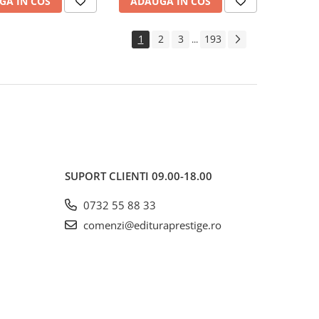
GA IN COS
ADAUGA IN COS
1
2
3
193
...
SUPORT CLIENTI
09.00-18.00
0732 55 88 33
comenzi@edituraprestige.ro