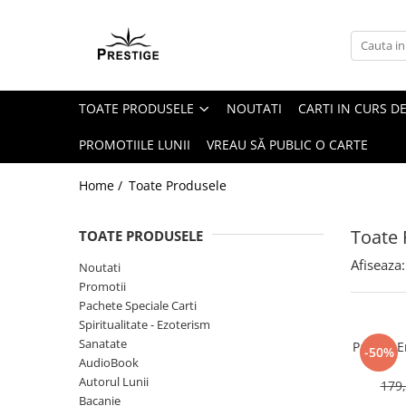
Toate Produsele
Noutati
TOATE PRODUSELE
NOUTATI
CARTI IN CURS DE
Promotii
Pachete Speciale Carti
PROMOTIILE LUNII
VREAU SĂ PUBLIC O CARTE
Spiritualitate - Ezoterism
Home /
Toate Produsele
AngelConnection
Arte Divinatorii
Toate 
TOATE PRODUSELE
Astrologie
Afiseaza:
Noutati
Chiromantie
Promotii
Dezvoltare Spirituala
Pachete Speciale Carti
Spiritualitate - Ezoterism
KidConnection
Sanatate
Pachet E
-50%
Minte Corp
AudioBook
Autorul Lunii
179,
New Illuminati Files
Bacanie