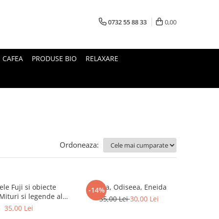
0732 55 88 33
0,00
I CAFEA
PRODUSE BIO
RELAXARE
Ordoneaza:
le Fuji si obiecte
Iliada, Odiseea, Eneida
-14%
35,00 Lei
30,00 Lei
Japoniei
35,00 Lei