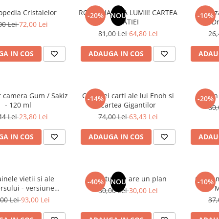
opedia Cristalelor
ROMANIA, AXA LUMII! CARTEA
Odoriz
-20%
NOU
-10%
NATIEI
Dr
00 Lei
72,00 Lei
81,00 Lei
64,80 Lei
26,
A IN COS
ADAUGA IN COS
ADAU
t camera Gum / Sakiz
Cele trei carti ale lui Enoh si
Un 
-14%
-20%
- 120 ml
Cartea Gigantilor
80,
44 Lei
23,80 Lei
74,00 Lei
63,43 Lei
A IN COS
ADAUGA IN COS
ADAU
inele vietii si ale
Sufletul tau are un plan
Cafea m
-40%
NOU
-10%
rsului - versiune
M
50,00 Lei
30,00 Lei
 din 1939. Volumele I-
00 Lei
93,00 Lei
37,
III.