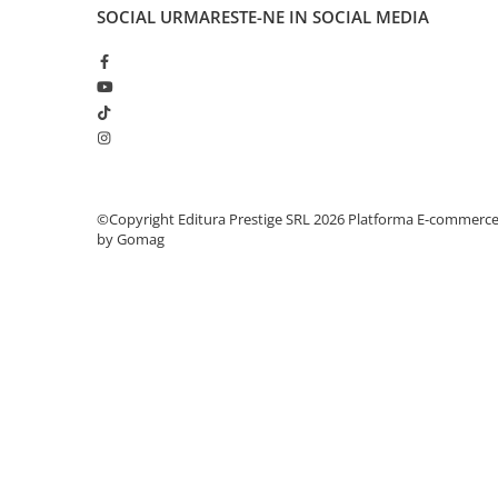
Articole Birotica
SOCIAL
URMARESTE-NE IN SOCIAL MEDIA
Accesorii Arhivare
Calculator
Hartie si Accesorii
Instrumente de scris
Organizare si Arhivare
Seturi birotica
Articole scolare
©Copyright Editura Prestige SRL 2026
Platforma E-commerc
by Gomag
Arta
Caiete si Carnetele scolare
Coperti, Mape, Etichete
Ghiozdane si Penare scolare
Instrumente de scris
Instrumente si Truse Geometrie
Seturi scolare
Calculator
Consumabile & Accesorii