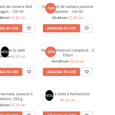
ant de camera Red
Odorizant de camera Jasmine
-10%
agon - 120 ml
/ Iasomie - 120 ml
44 Lei
23,80 Lei
26,44 Lei
23,80 Lei
GA IN COS
ADAUGA IN COS
dar de la stele
Pachet Universul Complicat - 2
NOU
-50%
Titluri
00 Lei
64,00 Lei
157,00 Lei
78,50 Lei
GA IN COS
ADAUGA IN COS
acinata, Lavazza Il
Istoria reala a Pamantului
NOU
attino, 250 g
90,00 Lei
00 Lei
33,30 Lei