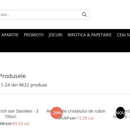
 APARITIE
PROMOTII
JOCURI
BIROTICA & PAPETARIE
CEAI S
Produsele
1-
24
din
4622
produse
rich von Daniken - 3
Revelatiile cristalului de rubin
Munte
-20%
NOU
Titluri
magice. Mituri si legende ale
91,97 Lei
73,58 Lei
00 Lei
89,50 Lei