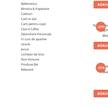
Numerologie
Beletristica
ADAUG
Birotica & Papetarie
Paranormal
Cadouri
Parapsihologie
Carti in dar
Carti pentru copii
Ramtha
Natura si 
-20%
Ceai si Cafea
lege
Audiobook
Dezvoltare Personala
35,
ReConnect
In curs de aparitie
Istorie
ADAUG
Religie
Jocuri
Crestinism
Lichidari de Stoc
Non-fictiune
ScienceConnection
Produse Bio
Reve
SelfConnect
-30%
Relaxare
90,
SelfHealing
Vindecare Spirituala
Sanatate
ADAUG
Diete
Gastronomik