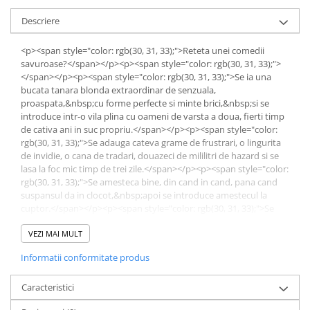
Descriere
<p><span style="color: rgb(30, 31, 33);">Reteta unei comedii
savuroase?</span></p><p><span style="color: rgb(30, 31, 33);">
</span></p><p><span style="color: rgb(30, 31, 33);">Se ia una
bucata tanara blonda extraordinar de senzuala,
proaspata,&nbsp;cu forme perfecte si minte brici,&nbsp;si se
introduce intr-o vila plina cu oameni de varsta a doua, fierti timp
de cativa ani in suc propriu.</span></p><p><span style="color:
rgb(30, 31, 33);">Se adauga cateva grame de frustrari, o lingurita
de invidie, o cana de tradari, douazeci de mililitri de hazard si se
lasa la foc mic timp de trei zile.</span></p><p><span style="color:
rgb(30, 31, 33);">Se amesteca bine, din cand in cand, pana cand
suspansul da in clocot,&nbsp;apoi se introduce amestecul la
cuptor.</span></p><p><span style="color: rgb(30, 31, 33);">Se
cerne bine umorul, se masoara cu grija cantitatea de dragoste,
apoi se adauga un batranel incontrolabil, care inregistreaza tot ce
VEZI MAI MULT
spun ceilalti si ii da de gol cand le e lumea mai draga.</span></p>
Informatii conformitate produs
<p><span style="color: rgb(30, 31, 33);">Iar la final, se casatoresc.
</span></p><p><span style="color: rgb(30, 31, 33);">Cine?
Descoperiti voi in aceasta comedie&nbsp;dementa.</span></p>
Caracteristici
<p><span style="color: rgb(30, 31, 33);">Va dorim pofta buna!