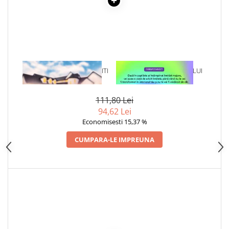
1 x CE NU-TI SPUN CAND ITI
1 x VINDECAREA COPILULUI
VORBESC
INTERIOR
111,80 Lei
94,62 Lei
Economisesti 15,37 %
CUMPARA-LE IMPREUNA