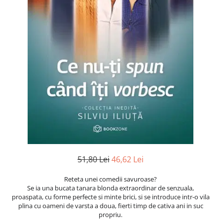
Instrumente de scris
Puzzle-uri
COLOREAZA CU PRIETENII
Audiobook
Instrumente si Truse Geometrie
Senzatii/Thriller
De colorat
Puzzle
ReConnect
Seturi scolare
Pot desena minunat
SF & Fantasy
Puzzle 3D Lemn
Religie
Calculator
Sa coloram cu Nicol
Teatru
Crestinism
Consumabile & Accesorii
Carti educative
Teens Book Club
ScienceConnection
Codul copiilor de succes
Umor
SelfConnect
Copii 0-7 ani
SelfHealing
Clubul Premiantilor
Vindecare Spirituala
Super pitici 2-5 ani
Culegeri Auxiliare
Dezvoltare personala
Dictionare
51,80 Lei
46,62 Lei
Enciclopedii
Reteta unei comedii savuroase?
Kids Book Club
Se ia una bucata tanara blonda extraordinar de senzuala,
proaspata, cu forme perfecte si minte brici, si se introduce intr-o vila
Legende istorice
plina cu oameni de varsta a doua, fierti timp de cativa ani in suc
propriu.
Literatura Scolara