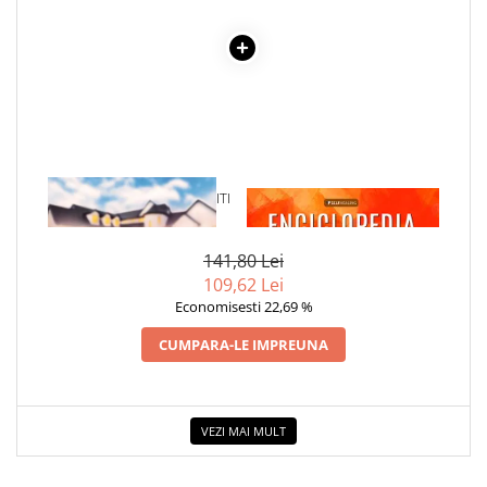
1 x CE NU-TI SPUN CAND ITI
1 x ENCICLOPEDIA
VORBESC
CRISTALELOR
141,80 Lei
109,62 Lei
Economisesti 22,69 %
CUMPARA-LE IMPREUNA
VEZI MAI MULT