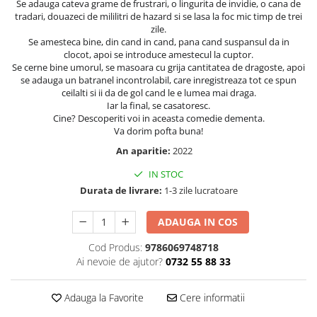
Se adauga cateva grame de frustrari, o lingurita de invidie, o cana de
tradari, douazeci de mililitri de hazard si se lasa la foc mic timp de trei
Elevi de 10 plus
zile.
Lecturi Scolare
Se amesteca bine, din cand in cand, pana cand suspansul da in
Lumea Copilariei
clocot, apoi se introduce amestecul la cuptor.
Se cerne bine umorul, se masoara cu grija cantitatea de dragoste, apoi
Ma pregatesc pentru scoala
se adauga un batranel incontrolabil, care inregistreaza tot ce spun
ceilalti si ii da de gol cand le e lumea mai draga.
Manuale - Carte Scolara
Iar la final, se casatoresc.
Cine? Descoperiti voi in aceasta comedie dementa.
Clasa a II-a
Va dorim pofta buna!
Clasa a III-a
An aparitie:
2022
Clasa a IV-a
IN STOC
Clasa a V-a
Durata de livrare:
1-3 zile lucratoare
Clasa a VI-a
Clasa a VII-a
ADAUGA IN COS
Clasa a VIII-a
Cod Produs:
9786069748718
Clasa I
Ai nevoie de ajutor?
0732 55 88 33
Clasa pregatitoare
Limbi Straine
Adauga la Favorite
Cere informatii
Povesti