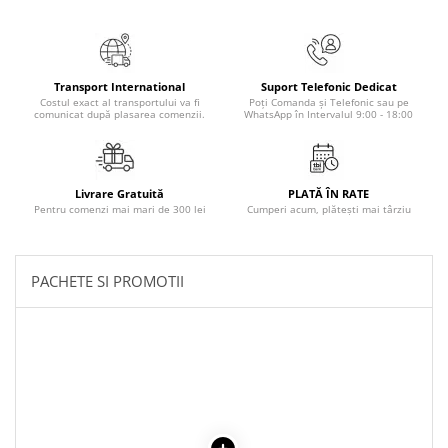
Povesti ilustrate
Povesti - Basme - Legende
Realitatea Augmentata
Transport International
Suport Telefonic Dedicat
Religie pentru copii
Costul exact al transportului va fi
Poți Comanda și Telefonic sau pe
comunicat după plasarea comenzii.
WhatsApp în Intervalul 9:00 - 18:00
ScienceConnection
TP ROLL
Livrare Gratuită
PLATĂ ÎN RATE
Pentru comenzi mai mari de 300 lei
Cumperi acum, plătești mai târziu
PACHETE SI PROMOTII