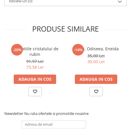
Review-uri
(0)
</span></p><p><span style="color: rgb(30, 31, 33);"> </span></p>
<p><span style="color: rgb(30, 31, 33);"> </span></p>
PRODUSE SIMILARE
Revelatiile cristalului de
Iliada, Odiseea, Eneida
-20%
-14%
rubin
35,00 Lei
91,97 Lei
30,00 Lei
73,58 Lei
ADAUGA IN COS
ADAUGA IN COS
Newsletter
Nu rata ofertele si promotiile noastre