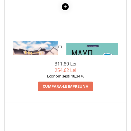
1 x CE NU-TI SPUN CAND ITI
1 x MAYO CLINIC. CARTEA
VORBESC
ESENTIALA DESPRE DIABETUL
ZAHARAT
311,80 Lei
254,62 Lei
Economisesti 18,34 %
CUMPARA-LE IMPREUNA