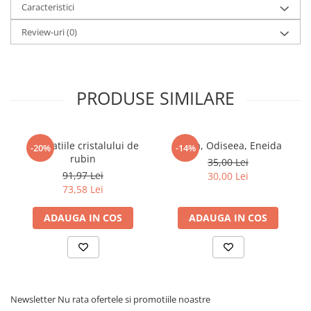
Caracteristici
Review-uri
(0)
PRODUSE SIMILARE
Revelatiile cristalului de
Iliada, Odiseea, Eneida
-20%
-14%
rubin
35,00 Lei
91,97 Lei
30,00 Lei
73,58 Lei
ADAUGA IN COS
ADAUGA IN COS
Newsletter
Nu rata ofertele si promotiile noastre