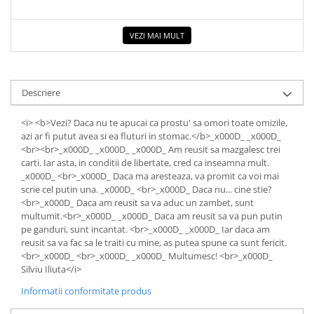
VEZI MAI MULT
Descriere
<i> <b>Vezi? Daca nu te apucai ca prostu' sa omori toate omizile,
azi ar fi putut avea si ea fluturi in stomac.</b>_x000D_ _x000D_
<br><br>_x000D_ _x000D_ _x000D_ Am reusit sa mazgalesc trei
carti. Iar asta, in conditii de libertate, cred ca inseamna mult.
_x000D_ <br>_x000D_ Daca ma aresteaza, va promit ca voi mai
scrie cel putin una. _x000D_ <br>_x000D_ Daca nu... cine stie?
<br>_x000D_ Daca am reusit sa va aduc un zambet, sunt
multumit.<br>_x000D_ _x000D_ Daca am reusit sa va pun putin
pe ganduri, sunt incantat. <br>_x000D_ _x000D_ Iar daca am
reusit sa va fac sa le traiti cu mine, as putea spune ca sunt fericit.
<br>_x000D_ <br>_x000D_ _x000D_ Multumesc! <br>_x000D_
Silviu Iliuta</i>
Informatii conformitate produs