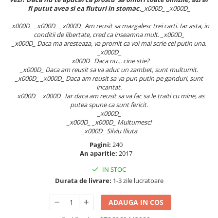
fi putut avea si ea fluturi in stomac.
_x000D_ _x000D_
Elevi de 10 plus
Lecturi Scolare
_x000D_ _x000D_ _x000D_ Am reusit sa mazgalesc trei carti. Iar asta, in
conditii de libertate, cred ca inseamna mult. _x000D_
Lumea Copilariei
_x000D_ Daca ma aresteaza, va promit ca voi mai scrie cel putin una.
_x000D_
Ma pregatesc pentru scoala
_x000D_ Daca nu... cine stie?
Manuale - Carte Scolara
_x000D_ Daca am reusit sa va aduc un zambet, sunt multumit.
_x000D_ _x000D_ Daca am reusit sa va pun putin pe ganduri, sunt
Clasa a II-a
incantat.
Clasa a III-a
_x000D_ _x000D_ Iar daca am reusit sa va fac sa le traiti cu mine, as
putea spune ca sunt fericit.
Clasa a IV-a
_x000D_
Clasa a V-a
_x000D_ _x000D_ Multumesc!
_x000D_ Silviu Iliuta
Clasa a VI-a
Pagini:
240
Clasa a VII-a
An aparitie:
2017
Clasa a VIII-a
IN STOC
Clasa I
Durata de livrare:
1-3 zile lucratoare
Clasa pregatitoare
Limbi Straine
ADAUGA IN COS
Povesti