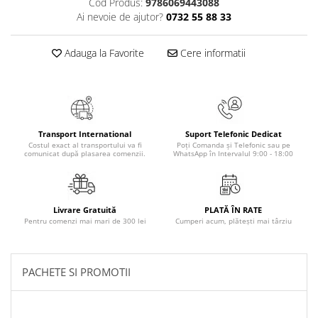
Cod Produs:
9786069443088
Povesti ilustrate
Ai nevoie de ajutor?
0732 55 88 33
Povesti - Basme - Legende
Realitatea Augmentata
Adauga la Favorite
Cere informatii
Religie pentru copii
ScienceConnection
TP ROLL
Transport International
Suport Telefonic Dedicat
Costul exact al transportului va fi
Poți Comanda și Telefonic sau pe
comunicat după plasarea comenzii.
WhatsApp în Intervalul 9:00 - 18:00
Livrare Gratuită
PLATĂ ÎN RATE
Pentru comenzi mai mari de 300 lei
Cumperi acum, plătești mai târziu
PACHETE SI PROMOTII