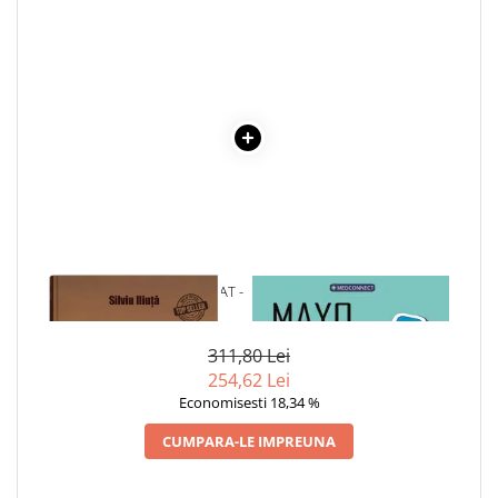
1 x CRONICILE UNUI BARBAT -
1 x MAYO CLINIC. CARTEA
VOL. 3
ESENTIALA DESPRE DIABETUL
ZAHARAT
311,80 Lei
254,62 Lei
Economisesti 18,34 %
CUMPARA-LE IMPREUNA